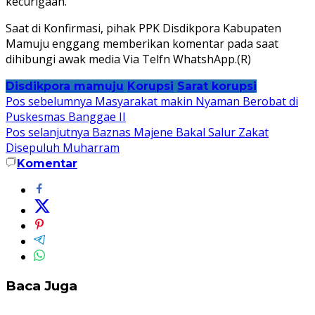
kecurigaan.
Saat di Konfirmasi, pihak PPK Disdikpora Kabupaten
Mamuju enggang memberikan komentar pada saat
dihibungi awak media Via Telfn WhatshApp.(R)
Disdikpora mamuju
Korupsi
Sarat korupsi
Navigasi
Pos sebelumnya
Masyarakat makin Nyaman Berobat di
Puskesmas Banggae II
pos
Pos selanjutnya
Baznas Majene Bakal Salur Zakat
Disepuluh Muharram
Komentar
Baca Juga