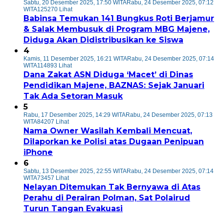
Sabtu, 20 Desember 2025, 17:50 WITA
Rabu, 24 Desember 2025, 07:12
WITA
125270 Lihat
Babinsa Temukan 141 Bungkus Roti Berjamur
& Salak Membusuk di Program MBG Majene,
Diduga Akan Didistribusikan ke Siswa
4
Kamis, 11 Desember 2025, 16:21 WITA
Rabu, 24 Desember 2025, 07:14
WITA
114893 Lihat
Dana Zakat ASN Diduga ‘Macet’ di Dinas
Pendidikan Majene, BAZNAS: Sejak Januari
Tak Ada Setoran Masuk
5
Rabu, 17 Desember 2025, 14:29 WITA
Rabu, 24 Desember 2025, 07:13
WITA
84207 Lihat
Nama Owner Wasilah Kembali Mencuat,
Dilaporkan ke Polisi atas Dugaan Penipuan
iPhone
6
Sabtu, 13 Desember 2025, 22:55 WITA
Rabu, 24 Desember 2025, 07:14
WITA
73457 Lihat
Nelayan Ditemukan Tak Bernyawa di Atas
Perahu di Perairan Polman, Sat Polairud
Turun Tangan Evakuasi