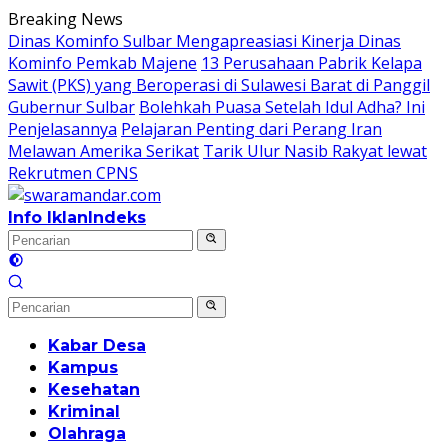
Langsung
Breaking News
ke
Dinas Kominfo Sulbar Mengapreasiasi Kinerja Dinas
konten
Kominfo Pemkab Majene
13 Perusahaan Pabrik Kelapa
Sawit (PKS) yang Beroperasi di Sulawesi Barat di Panggil
Gubernur Sulbar
Bolehkah Puasa Setelah Idul Adha? Ini
Penjelasannya
Pelajaran Penting dari Perang Iran
Melawan Amerika Serikat
Tarik Ulur Nasib Rakyat lewat
Rekrutmen CPNS
Info Iklan
Indeks
Kabar Desa
Kampus
Kesehatan
Kriminal
Olahraga