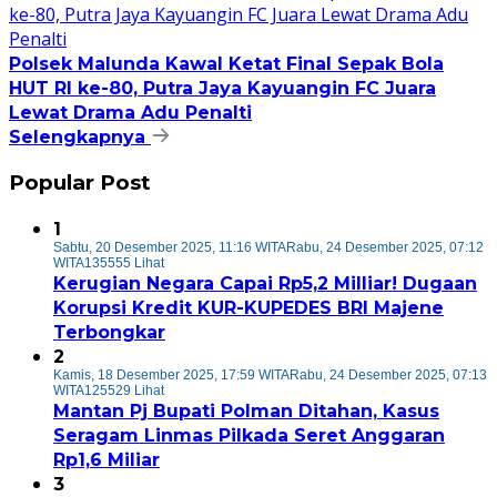
Polsek Malunda Kawal Ketat Final Sepak Bola
HUT RI ke-80, Putra Jaya Kayuangin FC Juara
Lewat Drama Adu Penalti
Selengkapnya
Popular Post
1
Sabtu, 20 Desember 2025, 11:16 WITA
Rabu, 24 Desember 2025, 07:12
WITA
135555 Lihat
Kerugian Negara Capai Rp5,2 Milliar! Dugaan
Korupsi Kredit KUR-KUPEDES BRI Majene
Terbongkar
2
Kamis, 18 Desember 2025, 17:59 WITA
Rabu, 24 Desember 2025, 07:13
WITA
125529 Lihat
Mantan Pj Bupati Polman Ditahan, Kasus
Seragam Linmas Pilkada Seret Anggaran
Rp1,6 Miliar
3