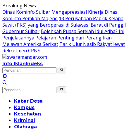
Langsung
Breaking News
ke
Dinas Kominfo Sulbar Mengapreasiasi Kinerja Dinas
konten
Kominfo Pemkab Majene
13 Perusahaan Pabrik Kelapa
Sawit (PKS) yang Beroperasi di Sulawesi Barat di Panggil
Gubernur Sulbar
Bolehkah Puasa Setelah Idul Adha? Ini
Penjelasannya
Pelajaran Penting dari Perang Iran
Melawan Amerika Serikat
Tarik Ulur Nasib Rakyat lewat
Rekrutmen CPNS
Info Iklan
Indeks
Kabar Desa
Kampus
Kesehatan
Kriminal
Olahraga