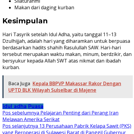
Silaturahmi
Makan dari daging kurban
Kesimpulan
Hari Tasyrik setelah Idul Adha, yaitu tanggal 11–13
Dzulhijjah, adalah hari yang diharamkan untuk berpuasa
berdasarkan hadits shahih Rasulullah SAW. Hari-hari
tersebut merupakan waktu makan, minum, berdzikir, dan
bersyukur kepada Allah SWT atas nikmat dan ibadah
kurban.
Baca Juga
Kepala BBPVP Makassar Rakor Dengan
UPTD BLK Wilayah Sulselbar di Majene
idul adha
Puasa
Navigasi
Pos sebelumnya
Pelajaran Penting dari Perang Iran
Melawan Amerika Serikat
pos
Pos selanjutnya
13 Perusahaan Pabrik Kelapa Sawit (PKS)
yang Beroperasi di Sulawesi Barat di Panggil Gubernur