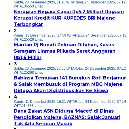
Sabtu, 20 Desember 2025, 11:16 WITA
Rabu, 24 Desember 2025, 07:12
WITA
135553 Lihat
Kerugian Negara Capai Rp5,2 Milliar! Dugaan
Korupsi Kredit KUR-KUPEDES BRI Majene
Terbongkar
2
Kamis, 18 Desember 2025, 17:59 WITA
Rabu, 24 Desember 2025, 07:13
WITA
125528 Lihat
Mantan Pj Bupati Polman Ditahan, Kasus
Seragam Linmas Pilkada Seret Anggaran
Rp1,6 Miliar
3
Sabtu, 20 Desember 2025, 17:50 WITA
Rabu, 24 Desember 2025, 07:12
WITA
125268 Lihat
Babinsa Temukan 141 Bungkus Roti Berjamur
& Salak Membusuk di Program MBG Majene,
Diduga Akan Didistribusikan ke Siswa
4
Kamis, 11 Desember 2025, 16:21 WITA
Rabu, 24 Desember 2025, 07:14
WITA
114888 Lihat
Dana Zakat ASN Diduga ‘Macet’ di Dinas
Pendidikan Majene, BAZNAS: Sejak Januari
Tak Ada Setoran Masuk