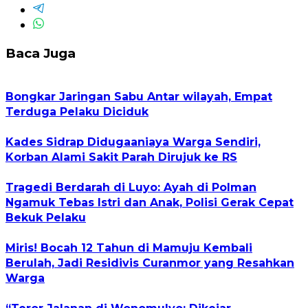
Baca Juga
Bongkar Jaringan Sabu Antar wilayah, Empat
Terduga Pelaku Diciduk
Kades Sidrap Didugaaniaya Warga Sendiri,
Korban Alami Sakit Parah Dirujuk ke RS
Tragedi Berdarah di Luyo: Ayah di Polman
Ngamuk Tebas Istri dan Anak, Polisi Gerak Cepat
Bekuk Pelaku
Miris! Bocah 12 Tahun di Mamuju Kembali
Berulah, Jadi Residivis Curanmor yang Resahkan
Warga