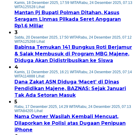
Kamis, 18 Desember 2025, 17:59 WITA
Rabu, 24 Desember 2025, 07:13
WITA
125528 Lihat
Mantan Pj Bupati Polman Ditahan, Kasus
Seragam Linmas Pilkada Seret Anggaran
Rp1,6 Miliar
3
Sabtu, 20 Desember 2025, 17:50 WITA
Rabu, 24 Desember 2025, 07:12
WITA
125268 Lihat
Babinsa Temukan 141 Bungkus Roti Berjamur
& Salak Membusuk di Program MBG Majene,
Diduga Akan Didistribusikan ke Siswa
4
Kamis, 11 Desember 2025, 16:21 WITA
Rabu, 24 Desember 2025, 07:14
WITA
114888 Lihat
Dana Zakat ASN Diduga ‘Macet’ di Dinas
Pendidikan Majene, BAZNAS: Sejak Januari
Tak Ada Setoran Masuk
5
Rabu, 17 Desember 2025, 14:29 WITA
Rabu, 24 Desember 2025, 07:13
WITA
84205 Lihat
Nama Owner Wasilah Kembali Mencuat,
Dilaporkan ke Polisi atas Dugaan Penipuan
iPhone