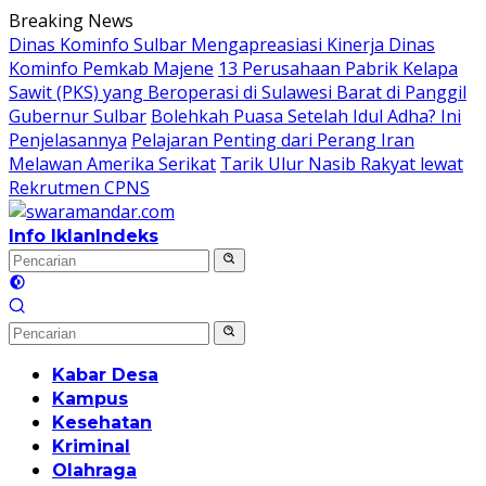
Langsung
Breaking News
ke
Dinas Kominfo Sulbar Mengapreasiasi Kinerja Dinas
konten
Kominfo Pemkab Majene
13 Perusahaan Pabrik Kelapa
Sawit (PKS) yang Beroperasi di Sulawesi Barat di Panggil
Gubernur Sulbar
Bolehkah Puasa Setelah Idul Adha? Ini
Penjelasannya
Pelajaran Penting dari Perang Iran
Melawan Amerika Serikat
Tarik Ulur Nasib Rakyat lewat
Rekrutmen CPNS
Info Iklan
Indeks
Kabar Desa
Kampus
Kesehatan
Kriminal
Olahraga