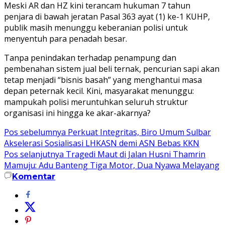
Meski AR dan HZ kini terancam hukuman 7 tahun
penjara di bawah jeratan Pasal 363 ayat (1) ke-1 KUHP,
publik masih menunggu keberanian polisi untuk
menyentuh para penadah besar.
Tanpa penindakan terhadap penampung dan
pembenahan sistem jual beli ternak, pencurian sapi akan
tetap menjadi “bisnis basah” yang menghantui masa
depan peternak kecil. Kini, masyarakat menunggu:
mampukah polisi meruntuhkan seluruh struktur
organisasi ini hingga ke akar-akarnya?
Navigasi
Pos sebelumnya
Perkuat Integritas, Biro Umum Sulbar
Akselerasi Sosialisasi LHKASN demi ASN Bebas KKN
pos
Pos selanjutnya
Tragedi Maut di Jalan Husni Thamrin
Mamuju: Adu Banteng Tiga Motor, Dua Nyawa Melayang
Komentar