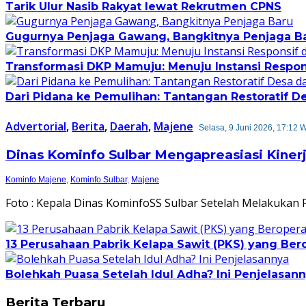
Tarik Ulur Nasib Rakyat lewat Rekrutmen CPNS
Gugurnya Penjaga Gawang, Bangkitnya Penjaga B
Transformasi DKP Mamuju: Menuju Instansi Respo
Dari Pidana ke Pemulihan: Tantangan Restoratif 
Advertorial
,
Berita
,
Daerah
,
Majene
Selasa, 9 Juni 2026, 17:12 
Dinas Kominfo Sulbar Mengapreasiasi Kine
Kominfo Majene
,
Kominfo Sulbar
,
Majene
Foto : Kepala Dinas KominfoSS Sulbar Setelah Melakuk
13 Perusahaan Pabrik Kelapa Sawit (PKS) yang Bero
Bolehkah Puasa Setelah Idul Adha? Ini Penjelasan
Berita Terbaru