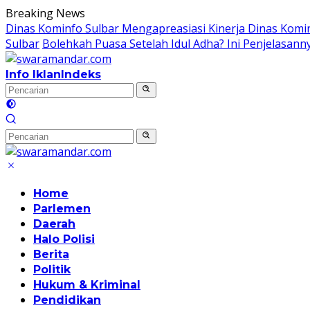
Langsung
Breaking News
ke
Dinas Kominfo Sulbar Mengapreasiasi Kinerja Dinas Kom
konten
Sulbar
Bolehkah Puasa Setelah Idul Adha? Ini Penjelasann
Info Iklan
Indeks
Home
Parlemen
Daerah
Halo Polisi
Berita
Politik
Hukum & Kriminal
Pendidikan