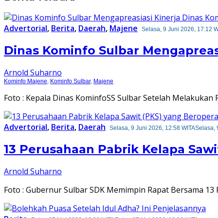
swaramandar.com
Advertorial
,
Berita
,
Daerah
,
Majene
Selasa, 9 Juni 2026, 17:12 
Dinas Kominfo Sulbar Mengapreas
Arnold Suharno
Kominfo Majene
,
Kominfo Sulbar
,
Majene
Foto : Kepala Dinas KominfoSS Sulbar Setelah Melakuk
Advertorial
,
Berita
,
Daerah
Selasa, 9 Juni 2026, 12:58 WITA
Selasa, 
13 Perusahaan Pabrik Kelapa Sawit
Arnold Suharno
Foto : Gubernur Sulbar SDK Memimpin Rapat Bersama 13 P