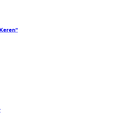
 Keren”
r