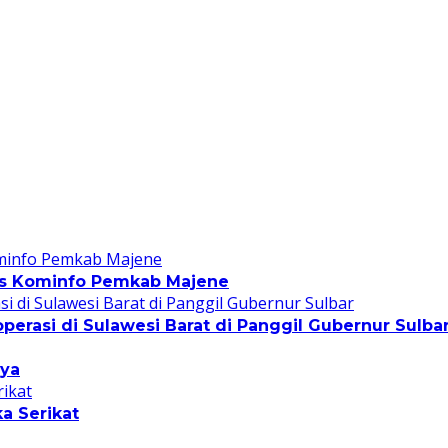
nas Kominfo Pemkab Majene
perasi di Sulawesi Barat di Panggil Gubernur Sulba
nya
a Serikat