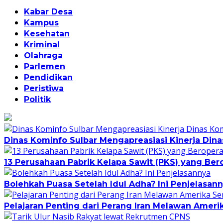
Kabar Desa
Kampus
Kesehatan
Kriminal
Olahraga
Parlemen
Pendidikan
Peristiwa
Politik
Dinas Kominfo Sulbar Mengapreasiasi Kinerja Di
13 Perusahaan Pabrik Kelapa Sawit (PKS) yang Bero
Bolehkah Puasa Setelah Idul Adha? Ini Penjelasan
Pelajaran Penting dari Perang Iran Melawan Amerik