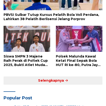
PBVSI Sulbar Tutup Kursus Pelatih Bola Voli Perdana,
Lahirkan 38 Pelatih Berlisensi Jelang Porprov
Siswa SMPN 3 Majene
Polsek Malunda Kawal
Raih Perak di Poltek Cup
Ketat Final Sepak Bola
2025, Bukti Atlet Muda
HUT RI ke-80, Putra Jaya
Mandar Siap Bersaing di
Kayuangin FC Juara
Level Nasional
Lewat Drama Adu Penalti
Selengkapnya
Popular Post