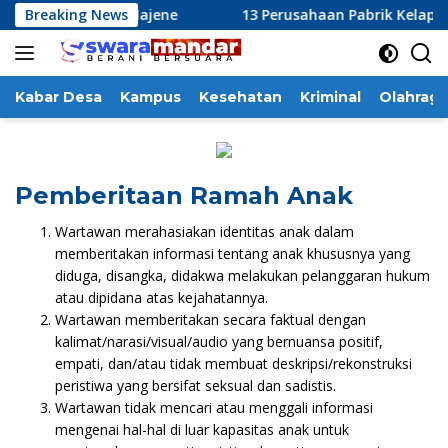
Langsung
nfo Pemkab Majene
Breaking News
13 Perusahaan Pabrik Kelapa Sawit (P
ke
konten
Kabar Desa
Kampus
Kesehatan
Kriminal
Olahraga
Pemberitaan Ramah Anak
Wartawan merahasiakan identitas anak dalam
memberitakan informasi tentang anak khususnya yang
diduga, disangka, didakwa melakukan pelanggaran hukum
atau dipidana atas kejahatannya.
Wartawan memberitakan secara faktual dengan
kalimat/narasi/visual/audio yang bernuansa positif,
empati, dan/atau tidak membuat deskripsi/rekonstruksi
peristiwa yang bersifat seksual dan sadistis.
Wartawan tidak mencari atau menggali informasi
mengenai hal-hal di luar kapasitas anak untuk