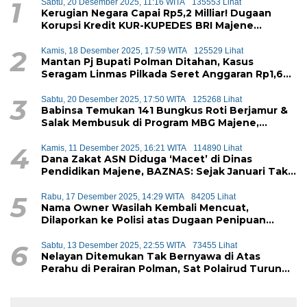
1
Sabtu, 20 Desember 2025, 11:16 WITA
135553 Lihat
Kerugian Negara Capai Rp5,2 Milliar! Dugaan
Korupsi Kredit KUR-KUPEDES BRI Majene
Terbongkar
2
Kamis, 18 Desember 2025, 17:59 WITA
125529 Lihat
Mantan Pj Bupati Polman Ditahan, Kasus
Seragam Linmas Pilkada Seret Anggaran Rp1,6
Miliar
3
Sabtu, 20 Desember 2025, 17:50 WITA
125268 Lihat
Babinsa Temukan 141 Bungkus Roti Berjamur &
Salak Membusuk di Program MBG Majene,
Diduga Akan Didistribusikan ke Siswa
4
Kamis, 11 Desember 2025, 16:21 WITA
114890 Lihat
Dana Zakat ASN Diduga ‘Macet’ di Dinas
Pendidikan Majene, BAZNAS: Sejak Januari Tak
Ada Setoran Masuk
5
Rabu, 17 Desember 2025, 14:29 WITA
84205 Lihat
Nama Owner Wasilah Kembali Mencuat,
Dilaporkan ke Polisi atas Dugaan Penipuan
iPhone
6
Sabtu, 13 Desember 2025, 22:55 WITA
73455 Lihat
Nelayan Ditemukan Tak Bernyawa di Atas
Perahu di Perairan Polman, Sat Polairud Turun
Tangan Evakuasi