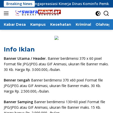
Langsung
fo Sulbar Mengapreasiasi Kinerja Dinas Kominfo Pemkab Majen
Breaking News
ke
konten
Kabar Desa
Kampus
Kesehatan
Kriminal
Olahraga
Info Iklan
Banner Utama / Header.
Banner berdimensi 370 x 60 pixel
Format file JPG/JPEG atau GIF Animasi, ukuran file Banner maks.
30 Kb. Harga Rp. 3.000.000,-/bulan.
Benner tengah
Banner berdimensi 370 x60 pixel Format file
JPG/JPEG atau GIF Animasi, ukuran file Banner maks. 30 Kb.
Harga Rp. 2.500.000,-/bulan.
Banner Samping
Banner berdimensi 130×60 pixel Format file
JPG/JPEG atau GIF Animasi, ukuran file Banner maks. 15 Kb.
Harga hanya Rp. 2.000.000,-/bulan