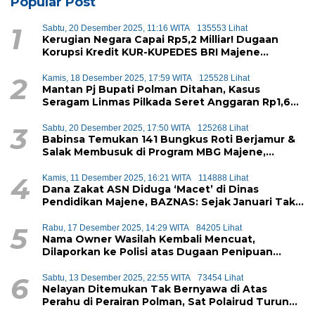
Popular Post
1
Sabtu, 20 Desember 2025, 11:16 WITA
135553 Lihat
Kerugian Negara Capai Rp5,2 Milliar! Dugaan
Korupsi Kredit KUR-KUPEDES BRI Majene
Terbongkar
2
Kamis, 18 Desember 2025, 17:59 WITA
125528 Lihat
Mantan Pj Bupati Polman Ditahan, Kasus
Seragam Linmas Pilkada Seret Anggaran Rp1,6
Miliar
3
Sabtu, 20 Desember 2025, 17:50 WITA
125268 Lihat
Babinsa Temukan 141 Bungkus Roti Berjamur &
Salak Membusuk di Program MBG Majene,
Diduga Akan Didistribusikan ke Siswa
4
Kamis, 11 Desember 2025, 16:21 WITA
114888 Lihat
Dana Zakat ASN Diduga ‘Macet’ di Dinas
Pendidikan Majene, BAZNAS: Sejak Januari Tak
Ada Setoran Masuk
5
Rabu, 17 Desember 2025, 14:29 WITA
84205 Lihat
Nama Owner Wasilah Kembali Mencuat,
Dilaporkan ke Polisi atas Dugaan Penipuan
iPhone
6
Sabtu, 13 Desember 2025, 22:55 WITA
73454 Lihat
Nelayan Ditemukan Tak Bernyawa di Atas
Perahu di Perairan Polman, Sat Polairud Turun
Tangan Evakuasi