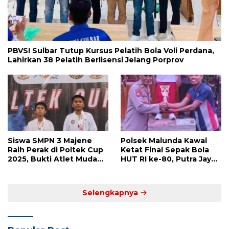
PBVSI Sulbar Tutup Kursus Pelatih Bola Voli Perdana,
Lahirkan 38 Pelatih Berlisensi Jelang Porprov
Siswa SMPN 3 Majene
Polsek Malunda Kawal
Raih Perak di Poltek Cup
Ketat Final Sepak Bola
2025, Bukti Atlet Muda
HUT RI ke-80, Putra Jaya
Mandar Siap Bersaing di
Kayuangin FC Juara
Level Nasional
Lewat Drama Adu Penalti
Selengkapnya