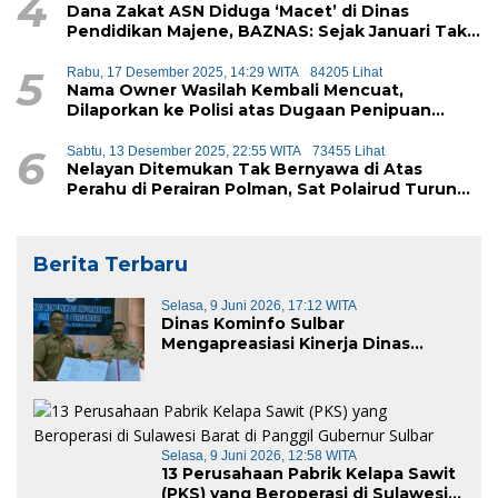
4
Dana Zakat ASN Diduga ‘Macet’ di Dinas
Pendidikan Majene, BAZNAS: Sejak Januari Tak
Ada Setoran Masuk
5
Rabu, 17 Desember 2025, 14:29 WITA
84205 Lihat
Nama Owner Wasilah Kembali Mencuat,
Dilaporkan ke Polisi atas Dugaan Penipuan
iPhone
6
Sabtu, 13 Desember 2025, 22:55 WITA
73455 Lihat
Nelayan Ditemukan Tak Bernyawa di Atas
Perahu di Perairan Polman, Sat Polairud Turun
Tangan Evakuasi
Berita Terbaru
Selasa, 9 Juni 2026, 17:12 WITA
Dinas Kominfo Sulbar
Mengapreasiasi Kinerja Dinas
Kominfo Pemkab Majene
Selasa, 9 Juni 2026, 12:58 WITA
13 Perusahaan Pabrik Kelapa Sawit
(PKS) yang Beroperasi di Sulawesi