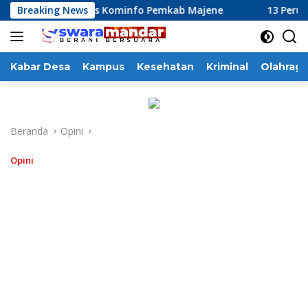
Langsung
rja Dinas Kominfo Pemkab Majene
Breaking News
13 Perusahaan Pabrik 
ke
konten
Kabar Desa
Kampus
Kesehatan
Kriminal
Olahraga
Beranda
Opini
Opini