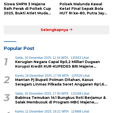
Siswa SMPN 3 Majene
Polsek Malunda Kawal
Raih Perak di Poltek Cup
Ketat Final Sepak Bola
2025, Bukti Atlet Muda
HUT RI ke-80, Putra Jaya
Mandar Siap Bersaing di
Kayuangin FC Juara
Level Nasional
Lewat Drama Adu Penalti
Selengkapnya
Popular Post
1
Sabtu, 20 Desember 2025, 11:16 WITA
135553 Lihat
Kerugian Negara Capai Rp5,2 Milliar! Dugaan
Korupsi Kredit KUR-KUPEDES BRI Majene
Terbongkar
2
Kamis, 18 Desember 2025, 17:59 WITA
125528 Lihat
Mantan Pj Bupati Polman Ditahan, Kasus
Seragam Linmas Pilkada Seret Anggaran Rp1,6
Miliar
3
Sabtu, 20 Desember 2025, 17:50 WITA
125268 Lihat
Babinsa Temukan 141 Bungkus Roti Berjamur &
Salak Membusuk di Program MBG Majene,
Diduga Akan Didistribusikan ke Siswa
Kamis, 11 Desember 2025, 16:21 WITA
114888 Lihat