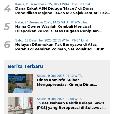
4
Kamis, 11 Desember 2025, 16:21 WITA
114888 Lihat
Dana Zakat ASN Diduga ‘Macet’ di Dinas
Pendidikan Majene, BAZNAS: Sejak Januari Tak
Ada Setoran Masuk
5
Rabu, 17 Desember 2025, 14:29 WITA
84205 Lihat
Nama Owner Wasilah Kembali Mencuat,
Dilaporkan ke Polisi atas Dugaan Penipuan
iPhone
6
Sabtu, 13 Desember 2025, 22:55 WITA
73454 Lihat
Nelayan Ditemukan Tak Bernyawa di Atas
Perahu di Perairan Polman, Sat Polairud Turun
Tangan Evakuasi
Berita Terbaru
Selasa, 9 Juni 2026, 17:12 WITA
Dinas Kominfo Sulbar
Mengapreasiasi Kinerja Dinas
Kominfo Pemkab Majene
Selasa, 9 Juni 2026, 12:58 WITA
13 Perusahaan Pabrik Kelapa Sawit
(PKS) yang Beroperasi di Sulawesi
Barat di Panggil Gubernur Sulbar