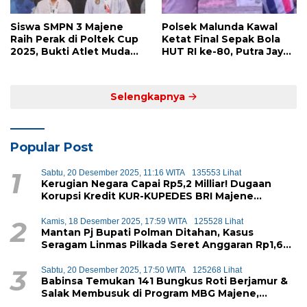
Siswa SMPN 3 Majene
Polsek Malunda Kawal
Raih Perak di Poltek Cup
Ketat Final Sepak Bola
2025, Bukti Atlet Muda
HUT RI ke-80, Putra Jaya
Mandar Siap Bersaing di
Kayuangin FC Juara
Level Nasional
Lewat Drama Adu Penalti
Selengkapnya
Popular Post
1
Sabtu, 20 Desember 2025, 11:16 WITA
135553 Lihat
Kerugian Negara Capai Rp5,2 Milliar! Dugaan
Korupsi Kredit KUR-KUPEDES BRI Majene
Terbongkar
2
Kamis, 18 Desember 2025, 17:59 WITA
125528 Lihat
Mantan Pj Bupati Polman Ditahan, Kasus
Seragam Linmas Pilkada Seret Anggaran Rp1,6
Miliar
3
Sabtu, 20 Desember 2025, 17:50 WITA
125268 Lihat
Babinsa Temukan 141 Bungkus Roti Berjamur &
Salak Membusuk di Program MBG Majene,
Diduga Akan Didistribusikan ke Siswa