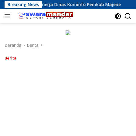
Langsung
siasi Kinerja Dinas Kominfo Pemkab Majene
Breaking News
13 Perusah
ke
konten
Beranda
Berita
Berita