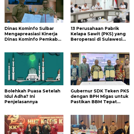
Dinas Kominfo Sulbar
13 Perusahaan Pabrik
Mengapreasiasi Kinerja
Kelapa Sawit (PKS) yang
Dinas Kominfo Pemkab
Beroperasi di Sulawesi
Majene
Barat di Panggil Gubernur
Sulbar
Bolehkah Puasa Setelah
Gubernur SDK Teken PKS
Idul Adha? Ini
dengan BPH Migas untuk
Penjelasannya
Pastikan BBM Tepat
SasaranPemprov Sulbar
dan BPH Migas Resmi
Perkuat Pengawasan
BBM Subsidi