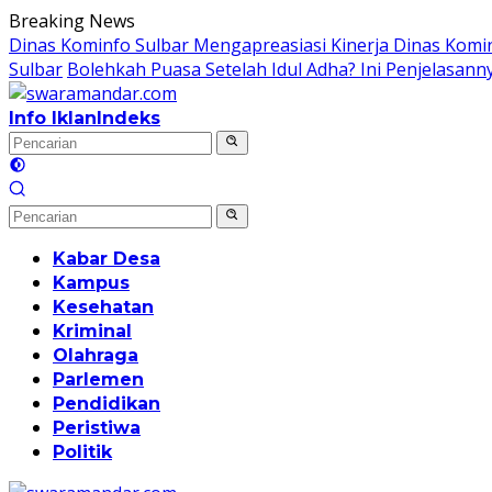
Langsung
Breaking News
ke
Dinas Kominfo Sulbar Mengapreasiasi Kinerja Dinas Kom
konten
Sulbar
Bolehkah Puasa Setelah Idul Adha? Ini Penjelasann
Info Iklan
Indeks
Kabar Desa
Kampus
Kesehatan
Kriminal
Olahraga
Parlemen
Pendidikan
Peristiwa
Politik