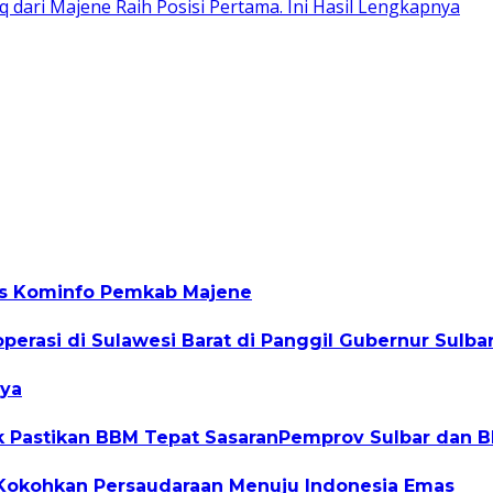
dari Majene Raih Posisi Pertama. Ini Hasil Lengkapnya
nas Kominfo Pemkab Majene
perasi di Sulawesi Barat di Panggil Gubernur Sulba
nya
 Pastikan BBM Tepat SasaranPemprov Sulbar dan 
 Kokohkan Persaudaraan Menuju Indonesia Emas