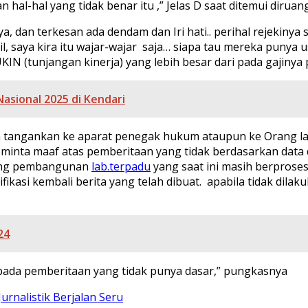
l-hal yang tidak benar itu ,” Jelas D saat ditemui diruang
nya, dan terkesan ada dendam dan Iri hati.. perihal rejekiny
saya kira itu wajar-wajar saja… siapa tau mereka punya usa
KIN (tunjangan kinerja) yang lebih besar dari pada gajinya
Nasional 2025 di Kendari
tangankan ke aparat penegak hukum ataupun ke Orang lain 
 meminta maaf atas pemberitaan yang tidak berdasarkan dat
ntang pembangunan
lab.terpadu
yang saat ini masih berpros
kasi kembali berita yang telah dibuat. apabila tidak dila
24
pada pemberitaan yang tidak punya dasar,” pungkasnya
urnalistik Berjalan Seru