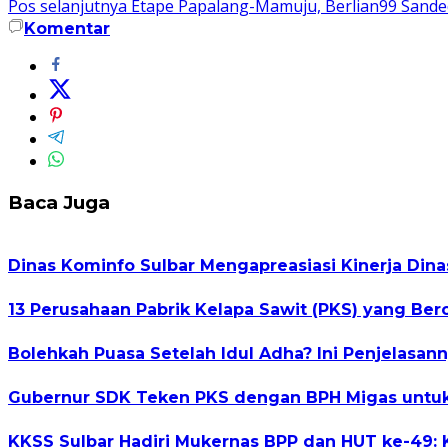
Pos selanjutnya
Etape Papalang-Mamuju, Berlian99 Sandeq 
pos
Komentar
Baca Juga
Dinas Kominfo Sulbar Mengapreasiasi Kinerja Di
13 Perusahaan Pabrik Kelapa Sawit (PKS) yang Bero
Bolehkah Puasa Setelah Idul Adha? Ini Penjelasan
Gubernur SDK Teken PKS dengan BPH Migas untuk
KKSS Sulbar Hadiri Mukernas BPP dan HUT ke-49: