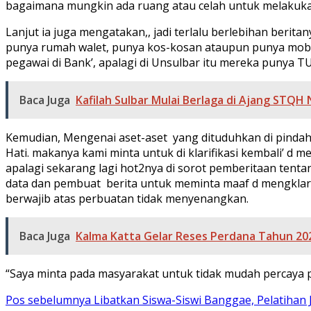
bagaimana mungkin ada ruang atau celah untuk melakukan ha
Lanjut ia juga mengatakan,, jadi terlalu berlebihan berita
punya rumah walet, punya kos-kosan ataupun punya mobil, 
pegawai di Bank’, apalagi di Unsulbar itu mereka punya TU
Baca Juga
Kafilah Sulbar Mulai Berlaga di Ajang STQH 
Kemudian, Mengenai aset-aset yang dituduhkan di pindah 
Hati. makanya kami minta untuk di klarifikasi kembali’ d
apalagi sekarang lagi hot2nya di sorot pemberitaan te
data dan pembuat berita untuk meminta maaf d mengklarifi
berwajib atas perbuatan tidak menyenangkan.
Baca Juga
Kalma Katta Gelar Reses Perdana Tahun 20
“Saya minta pada masyarakat untuk tidak mudah percaya 
Navigasi
Pos sebelumnya
Libatkan Siswa-Siswi Banggae, Pelatihan J