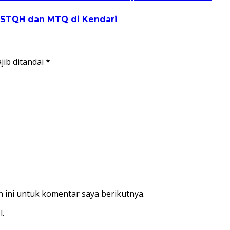
n STQH dan MTQ di Kendari
jib ditandai
*
 ini untuk komentar saya berikutnya.
l.