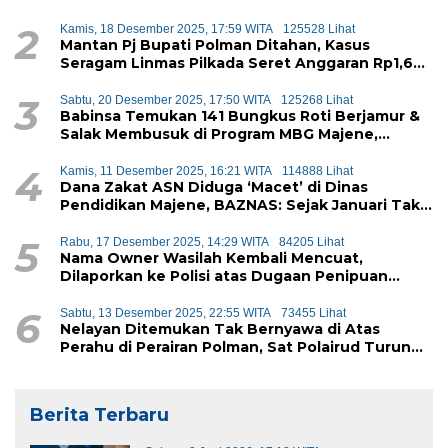
Terbongkar
2
Kamis, 18 Desember 2025, 17:59 WITA
125528 Lihat
Mantan Pj Bupati Polman Ditahan, Kasus
Seragam Linmas Pilkada Seret Anggaran Rp1,6
Miliar
3
Sabtu, 20 Desember 2025, 17:50 WITA
125268 Lihat
Babinsa Temukan 141 Bungkus Roti Berjamur &
Salak Membusuk di Program MBG Majene,
Diduga Akan Didistribusikan ke Siswa
4
Kamis, 11 Desember 2025, 16:21 WITA
114888 Lihat
Dana Zakat ASN Diduga ‘Macet’ di Dinas
Pendidikan Majene, BAZNAS: Sejak Januari Tak
Ada Setoran Masuk
5
Rabu, 17 Desember 2025, 14:29 WITA
84205 Lihat
Nama Owner Wasilah Kembali Mencuat,
Dilaporkan ke Polisi atas Dugaan Penipuan
iPhone
6
Sabtu, 13 Desember 2025, 22:55 WITA
73455 Lihat
Nelayan Ditemukan Tak Bernyawa di Atas
Perahu di Perairan Polman, Sat Polairud Turun
Tangan Evakuasi
Berita Terbaru