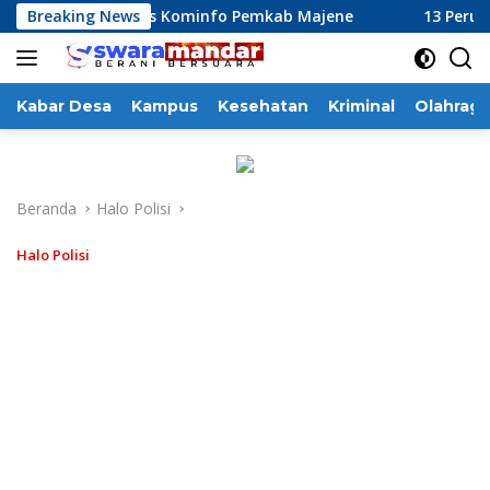
Langsung
rja Dinas Kominfo Pemkab Majene
Breaking News
13 Perusahaan Pabrik
ke
konten
Kabar Desa
Kampus
Kesehatan
Kriminal
Olahraga
Beranda
Halo Polisi
Halo Polisi