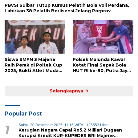
PBVSI Sulbar Tutup Kursus Pelatih Bola Voli Perdana,
Lahirkan 38 Pelatih Berlisensi Jelang Porprov
Siswa SMPN 3 Majene
Polsek Malunda Kawal
Raih Perak di Poltek Cup
Ketat Final Sepak Bola
2025, Bukti Atlet Muda
HUT RI ke-80, Putra Jaya
Mandar Siap Bersaing di
Kayuangin FC Juara
Level Nasional
Lewat Drama Adu Penalti
Selengkapnya
Popular Post
1
Sabtu, 20 Desember 2025, 11:16 WITA
135553 Lihat
Kerugian Negara Capai Rp5,2 Milliar! Dugaan
Korupsi Kredit KUR-KUPEDES BRI Majene