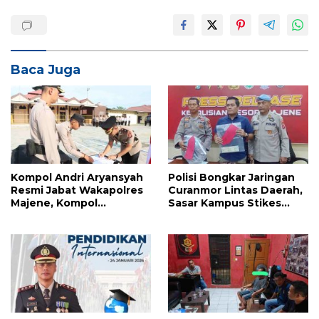
Baca Juga
Kompol Andri Aryansyah
Polisi Bongkar Jaringan
Resmi Jabat Wakapolres
Curanmor Lintas Daerah,
Majene, Kompol
Sasar Kampus Stikes
Agussalim Dipromosikan
Majene
ke Pasangkayu