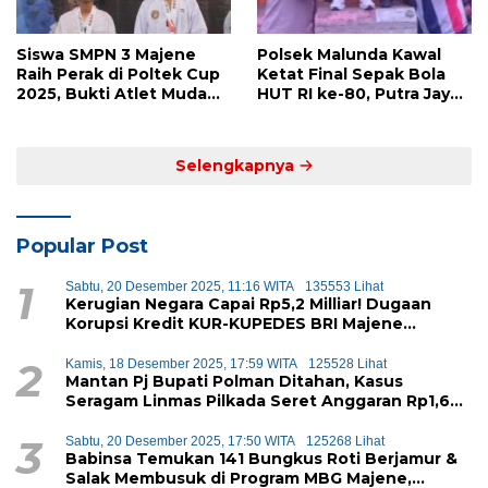
Siswa SMPN 3 Majene
Polsek Malunda Kawal
Raih Perak di Poltek Cup
Ketat Final Sepak Bola
2025, Bukti Atlet Muda
HUT RI ke-80, Putra Jaya
Mandar Siap Bersaing di
Kayuangin FC Juara
Level Nasional
Lewat Drama Adu Penalti
Selengkapnya
Popular Post
1
Sabtu, 20 Desember 2025, 11:16 WITA
135553 Lihat
Kerugian Negara Capai Rp5,2 Milliar! Dugaan
Korupsi Kredit KUR-KUPEDES BRI Majene
Terbongkar
2
Kamis, 18 Desember 2025, 17:59 WITA
125528 Lihat
Mantan Pj Bupati Polman Ditahan, Kasus
Seragam Linmas Pilkada Seret Anggaran Rp1,6
Miliar
3
Sabtu, 20 Desember 2025, 17:50 WITA
125268 Lihat
Babinsa Temukan 141 Bungkus Roti Berjamur &
Salak Membusuk di Program MBG Majene,