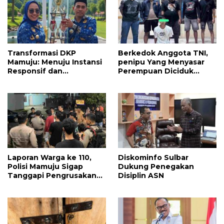
Transformasi DKP
Berkedok Anggota TNI,
Mamuju: Menuju Instansi
penipu Yang Menyasar
Responsif dan
Perempuan Diciduk
Berkelanjutan untuk
Resmob Mamuju
Mewujudkan “Mamuju
Keren”
Laporan Warga ke 110,
Diskominfo Sulbar
Polisi Mamuju Sigap
Dukung Penegakan
Tanggapi Pengrusakan
Disiplin ASN
Warung Coto Akibat
Sengketa Tanah