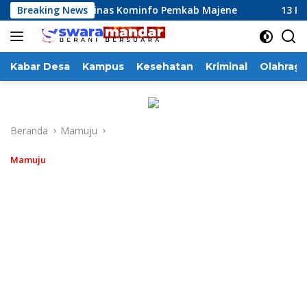
Langsung
inerja Dinas Kominfo Pemkab Majene
Breaking News
13 Perusahaan Pab
ke
konten
Kabar Desa
Kampus
Kesehatan
Kriminal
Olahraga
Beranda
Mamuju
Mamuju