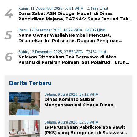
Diduga Akan Didistribusikan ke Siswa
4
Kamis, 11 Desember 2025, 16:21 WITA
114888 Lihat
Dana Zakat ASN Diduga ‘Macet’ di Dinas
Pendidikan Majene, BAZNAS: Sejak Januari Tak
Ada Setoran Masuk
5
Rabu, 17 Desember 2025, 14:29 WITA
84205 Lihat
Nama Owner Wasilah Kembali Mencuat,
Dilaporkan ke Polisi atas Dugaan Penipuan
iPhone
6
Sabtu, 13 Desember 2025, 22:55 WITA
73454 Lihat
Nelayan Ditemukan Tak Bernyawa di Atas
Perahu di Perairan Polman, Sat Polairud Turun
Tangan Evakuasi
Berita Terbaru
Selasa, 9 Juni 2026, 17:12 WITA
Dinas Kominfo Sulbar
Mengapreasiasi Kinerja Dinas
Kominfo Pemkab Majene
Selasa, 9 Juni 2026, 12:58 WITA
13 Perusahaan Pabrik Kelapa Sawit
(PKS) yang Beroperasi di Sulawesi