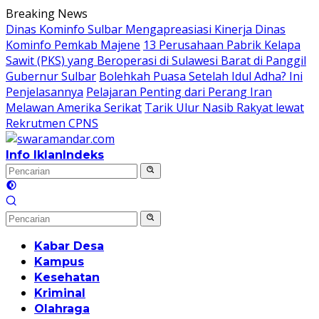
Langsung
Breaking News
ke
Dinas Kominfo Sulbar Mengapreasiasi Kinerja Dinas
konten
Kominfo Pemkab Majene
13 Perusahaan Pabrik Kelapa
Sawit (PKS) yang Beroperasi di Sulawesi Barat di Panggil
Gubernur Sulbar
Bolehkah Puasa Setelah Idul Adha? Ini
Penjelasannya
Pelajaran Penting dari Perang Iran
Melawan Amerika Serikat
Tarik Ulur Nasib Rakyat lewat
Rekrutmen CPNS
Info Iklan
Indeks
Kabar Desa
Kampus
Kesehatan
Kriminal
Olahraga