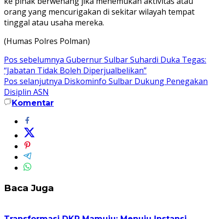
ke pihak berwenang jika menemukan aktivitas atau
orang yang mencurigakan di sekitar wilayah tempat
tinggal atau usaha mereka.
(Humas Polres Polman)
Navigasi
Pos sebelumnya
Gubernur Sulbar Suhardi Duka Tegas:
“Jabatan Tidak Boleh Diperjualbelikan”
pos
Pos selanjutnya
Diskominfo Sulbar Dukung Penegakan
Disiplin ASN
Komentar
Baca Juga
Transformasi DKP Mamuju: Menuju Instansi