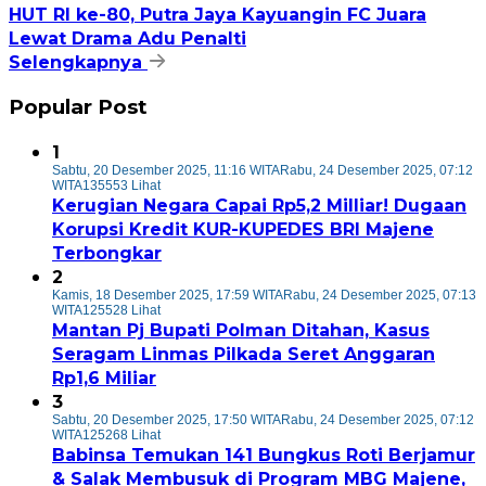
HUT RI ke-80, Putra Jaya Kayuangin FC Juara
Lewat Drama Adu Penalti
Selengkapnya
Popular Post
1
Sabtu, 20 Desember 2025, 11:16 WITA
Rabu, 24 Desember 2025, 07:12
WITA
135553 Lihat
Kerugian Negara Capai Rp5,2 Milliar! Dugaan
Korupsi Kredit KUR-KUPEDES BRI Majene
Terbongkar
2
Kamis, 18 Desember 2025, 17:59 WITA
Rabu, 24 Desember 2025, 07:13
WITA
125528 Lihat
Mantan Pj Bupati Polman Ditahan, Kasus
Seragam Linmas Pilkada Seret Anggaran
Rp1,6 Miliar
3
Sabtu, 20 Desember 2025, 17:50 WITA
Rabu, 24 Desember 2025, 07:12
WITA
125268 Lihat
Babinsa Temukan 141 Bungkus Roti Berjamur
& Salak Membusuk di Program MBG Majene,