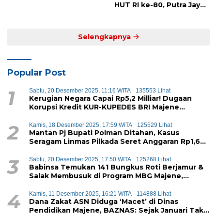
Mandar Siap Bersaing di
HUT RI ke-80, Putra Jaya
Level Nasional
Kayuangin FC Juara
Lewat Drama Adu Penalti
Selengkapnya
Popular Post
1
Sabtu, 20 Desember 2025, 11:16 WITA
135553 Lihat
Kerugian Negara Capai Rp5,2 Milliar! Dugaan
Korupsi Kredit KUR-KUPEDES BRI Majene
Terbongkar
2
Kamis, 18 Desember 2025, 17:59 WITA
125529 Lihat
Mantan Pj Bupati Polman Ditahan, Kasus
Seragam Linmas Pilkada Seret Anggaran Rp1,6
Miliar
3
Sabtu, 20 Desember 2025, 17:50 WITA
125268 Lihat
Babinsa Temukan 141 Bungkus Roti Berjamur &
Salak Membusuk di Program MBG Majene,
Diduga Akan Didistribusikan ke Siswa
4
Kamis, 11 Desember 2025, 16:21 WITA
114888 Lihat
Dana Zakat ASN Diduga ‘Macet’ di Dinas
Pendidikan Majene, BAZNAS: Sejak Januari Tak