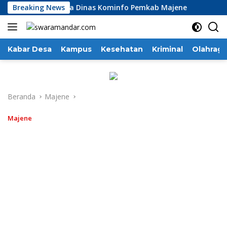
Langsung
asiasi Kinerja Dinas Kominfo Pemkab Majene
Breaking News
13 Perus
ke
konten
Kabar Desa
Kampus
Kesehatan
Kriminal
Olahraga
Beranda
Majene
Majene