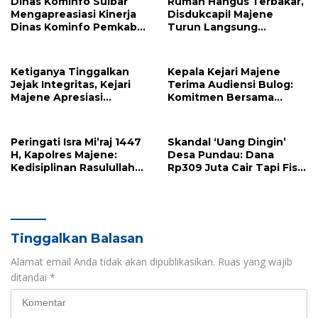
Dinas Kominfo Sulbar
Rumah Hangus Terbakar,
Mengapreasiasi Kinerja
Disdukcapil Majene
Dinas Kominfo Pemkab
Turun Langsung
Majene
Lapangan Pulihkan
Dokumen Korban
Ketiganya Tinggalkan
Kepala Kejari Majene
Jejak Integritas, Kejari
Terima Audiensi Bulog:
Majene Apresiasi
Komitmen Bersama
Pengabdian Tiga Kepala
Kawal Stabilitas Pangan
Seksi
di Daerah
Peringati Isra Mi’raj 1447
Skandal ‘Uang Dingin’
H, Kapolres Majene:
Desa Pundau: Dana
Kedisiplinan Rasulullah
Rp309 Juta Cair Tapi Fisik
Adalah Napas Pelayanan
Nol, Eks Pj Kades Diduga
Polri
Monopoli Anggaran
Tinggalkan Balasan
Alamat email Anda tidak akan dipublikasikan.
Ruas yang wajib
ditandai
*