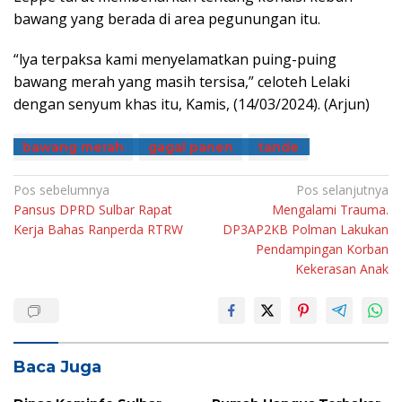
bawang yang berada di area pegunungan itu.
“lya terpaksa kami menyelamatkan puing-puing
bawang merah yang masih tersisa,” celoteh Lelaki
dengan senyum khas itu, Kamis, (14/03/2024). (Arjun)
bawang merah
gagal panen
tande
Navigasi
Pos sebelumnya
Pos selanjutnya
Pansus DPRD Sulbar Rapat
Mengalami Trauma.
pos
Kerja Bahas Ranperda RTRW
DP3AP2KB Polman Lakukan
Pendampingan Korban
Kekerasan Anak
Baca Juga