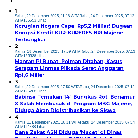
1
Sabtu, 20 Desember 2025, 11:16 WITA
Rabu, 24 Desember 2025, 07:12
WITA
135553 Lihat
Kerugian Negara Capai Rp5,2 Milliar! Dugaan
Korupsi Kredit KUR-KUPEDES BRI Majene
Terbongkar
2
Kamis, 18 Desember 2025, 17:59 WITA
Rabu, 24 Desember 2025, 07:13
WITA
125528 Lihat
Mantan Pj Bupati Polman Ditahan, Kasus
Seragam Linmas Pilkada Seret Anggaran
Rp1,6 Miliar
3
Sabtu, 20 Desember 2025, 17:50 WITA
Rabu, 24 Desember 2025, 07:12
WITA
125268 Lihat
Babinsa Temukan 141 Bungkus Roti Berjamur
& Salak Membusuk di Program MBG Majene,
Diduga Akan Didistribusikan ke Siswa
4
Kamis, 11 Desember 2025, 16:21 WITA
Rabu, 24 Desember 2025, 07:14
WITA
114888 Lihat
Dana Zakat ASN Diduga ‘Macet’ di Dinas