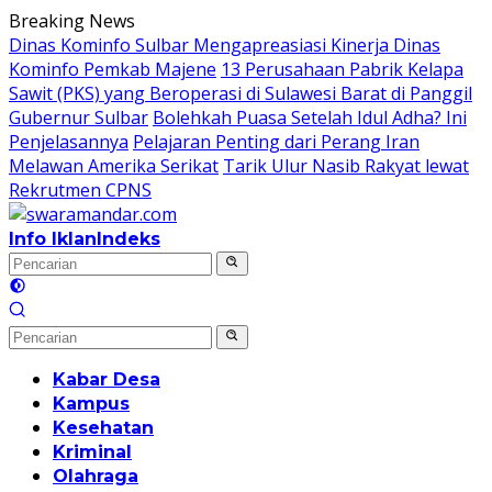
Langsung
Breaking News
ke
Dinas Kominfo Sulbar Mengapreasiasi Kinerja Dinas
konten
Kominfo Pemkab Majene
13 Perusahaan Pabrik Kelapa
Sawit (PKS) yang Beroperasi di Sulawesi Barat di Panggil
Gubernur Sulbar
Bolehkah Puasa Setelah Idul Adha? Ini
Penjelasannya
Pelajaran Penting dari Perang Iran
Melawan Amerika Serikat
Tarik Ulur Nasib Rakyat lewat
Rekrutmen CPNS
Info Iklan
Indeks
Kabar Desa
Kampus
Kesehatan
Kriminal
Olahraga