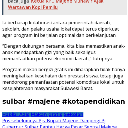
Baca Juga
Ketua KPU Majene Munawir Ajak
Wartawan Kopi Pemilu
Ia berharap kolaborasi antara pemerintah daerah,
sekolah, dan pelaku usaha lokal dapat terus diperkuat
agar program ini berjalan optimal dan berkelanjutan.
“Dengan dukungan bersama, kita bisa memastikan anak-
anak mendapatkan gizi yang baik sekaligus
memanfaatkan potensi ekonomi daerah,” tutupnya.
Program makan bergizi gratis ini diharapkan tidak hanya
meningkatkan kesehatan dan prestasi siswa, tetapi juga
mendorong pemanfaatan potensi komoditas lokal untuk
kesejahteraan masyarakat Sulawesi Barat.
sulbar #majene #kotapendidikan
Habibi Azis
Makan gratis
Sekolah
Navigasi
Pos sebelumnya
Pjs. Bupati Majene Dampingi Pj
Gubernur Sulbar Pantau Harga Pasar Sentral Majene