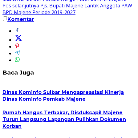
pos
Pos selanjutnya
Pjs. Bupati Majene Lantik Anggota PAW
BPD Majene Periode 2019-2027
Komentar
Baca Juga
Dinas Kominfo Sulbar Mengapreasiasi Kinerja
Dinas Kominfo Pemkab Majene
Rumah Hangus Terbakar, Disdukcapil Majene
Turun Langsung Lapangan Pulihkan Dokumen
Korban