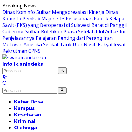
Langsung
Breaking News
ke
Dinas Kominfo Sulbar Mengapreasiasi Kinerja Dinas
konten
Kominfo Pemkab Majene
13 Perusahaan Pabrik Kelapa
Sawit (PKS) yang Beroperasi di Sulawesi Barat di Panggil
Gubernur Sulbar
Bolehkah Puasa Setelah Idul Adha? Ini
Penjelasannya
Pelajaran Penting dari Perang Iran
Melawan Amerika Serikat
Tarik Ulur Nasib Rakyat lewat
Rekrutmen CPNS
Info Iklan
Indeks
Kabar Desa
Kampus
Kesehatan
Kriminal
Olahraga