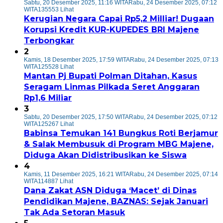
Sabtu, 20 Desember 2025, 11:16 WITA
Rabu, 24 Desember 2025, 07:12
WITA
135553 Lihat
Kerugian Negara Capai Rp5,2 Milliar! Dugaan
Korupsi Kredit KUR-KUPEDES BRI Majene
Terbongkar
2
Kamis, 18 Desember 2025, 17:59 WITA
Rabu, 24 Desember 2025, 07:13
WITA
125528 Lihat
Mantan Pj Bupati Polman Ditahan, Kasus
Seragam Linmas Pilkada Seret Anggaran
Rp1,6 Miliar
3
Sabtu, 20 Desember 2025, 17:50 WITA
Rabu, 24 Desember 2025, 07:12
WITA
125267 Lihat
Babinsa Temukan 141 Bungkus Roti Berjamur
& Salak Membusuk di Program MBG Majene,
Diduga Akan Didistribusikan ke Siswa
4
Kamis, 11 Desember 2025, 16:21 WITA
Rabu, 24 Desember 2025, 07:14
WITA
114887 Lihat
Dana Zakat ASN Diduga ‘Macet’ di Dinas
Pendidikan Majene, BAZNAS: Sejak Januari
Tak Ada Setoran Masuk