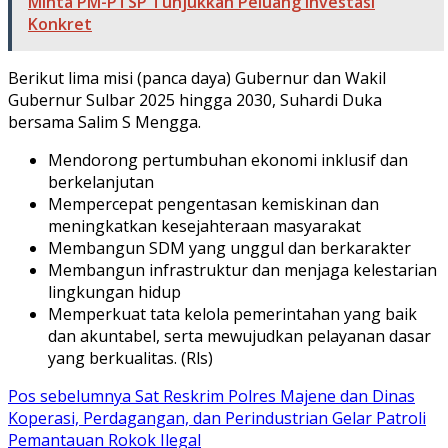
Minta PM-PTSP Tunjukkan Peluang Investasi
Konkret
Berikut lima misi (panca daya) Gubernur dan Wakil
Gubernur Sulbar 2025 hingga 2030, Suhardi Duka
bersama Salim S Mengga.
Mendorong pertumbuhan ekonomi inklusif dan
berkelanjutan
Mempercepat pengentasan kemiskinan dan
meningkatkan kesejahteraan masyarakat
Membangun SDM yang unggul dan berkarakter
Membangun infrastruktur dan menjaga kelestarian
lingkungan hidup
Memperkuat tata kelola pemerintahan yang baik
dan akuntabel, serta mewujudkan pelayanan dasar
yang berkualitas. (Rls)
Navigasi
Pos sebelumnya
Sat Reskrim Polres Majene dan Dinas
Koperasi, Perdagangan, dan Perindustrian Gelar Patroli
pos
Pemantauan Rokok Ilegal