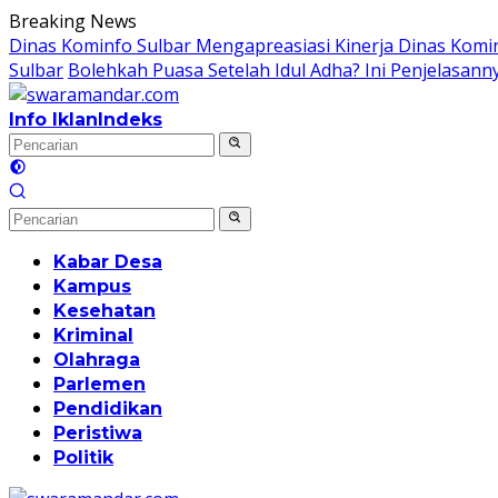
Langsung
Breaking News
ke
Dinas Kominfo Sulbar Mengapreasiasi Kinerja Dinas Kom
konten
Sulbar
Bolehkah Puasa Setelah Idul Adha? Ini Penjelasann
Info Iklan
Indeks
Kabar Desa
Kampus
Kesehatan
Kriminal
Olahraga
Parlemen
Pendidikan
Peristiwa
Politik