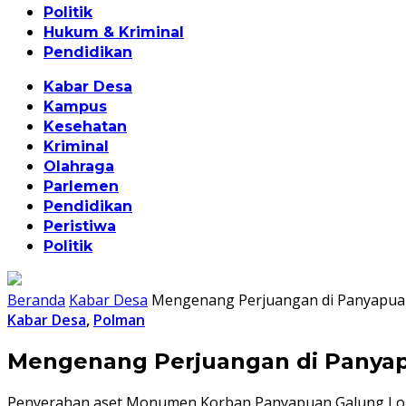
Politik
Hukum & Kriminal
Pendidikan
Kabar Desa
Kampus
Kesehatan
Kriminal
Olahraga
Parlemen
Pendidikan
Peristiwa
Politik
Beranda
Kabar Desa
Mengenang Perjuangan di Panyapuan
Kabar Desa
,
Polman
Mengenang Perjuangan di Panyap
Penyerahan aset Monumen Korban Panyapuan Galung L