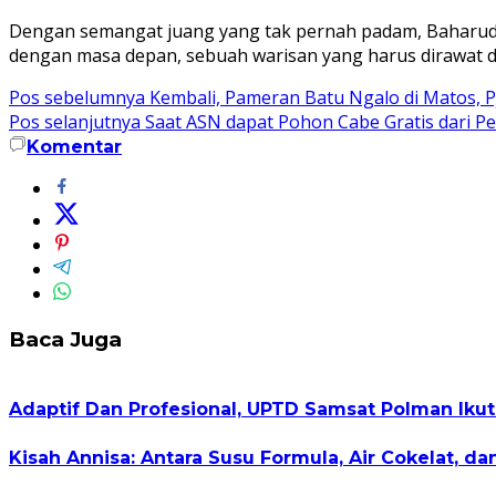
Dengan semangat juang yang tak pernah padam, Baharud
dengan masa depan, sebuah warisan yang harus dirawat dan
Navigasi
Pos sebelumnya
Kembali, Pameran Batu Ngalo di Matos, Pj
Pos selanjutnya
Saat ASN dapat Pohon Cabe Gratis dari Pet
pos
Komentar
Baca Juga
Adaptif Dan Profesional, UPTD Samsat Polman Ik
Kisah Annisa: Antara Susu Formula, Air Cokelat, da