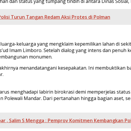
lahan dan status yang tumpang tindih di antara Dinas Sosial
Polisi Turun Tangan Redam Aksi Protes di Polman
uarga-keluarga yang mengklaim kepemilikan lahan di seki
’ud Imam Limboro. Setelah dialog yang intens dan penuh ke
 pembangunan monumen.
ris akhirnya menandatangani kesepakatan. Ini membuktikan
r.
harus menghadapi labirin birokrasi demi memperjelas statu
en Polewali Mandar. Dari pertanahan hingga bagian aset, 
lbar , Salim S Mengga : Pemprov Komitmen Kembangkan P