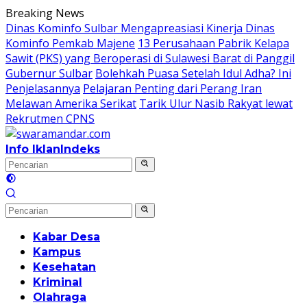
Langsung
Breaking News
ke
Dinas Kominfo Sulbar Mengapreasiasi Kinerja Dinas
konten
Kominfo Pemkab Majene
13 Perusahaan Pabrik Kelapa
Sawit (PKS) yang Beroperasi di Sulawesi Barat di Panggil
Gubernur Sulbar
Bolehkah Puasa Setelah Idul Adha? Ini
Penjelasannya
Pelajaran Penting dari Perang Iran
Melawan Amerika Serikat
Tarik Ulur Nasib Rakyat lewat
Rekrutmen CPNS
Info Iklan
Indeks
Kabar Desa
Kampus
Kesehatan
Kriminal
Olahraga