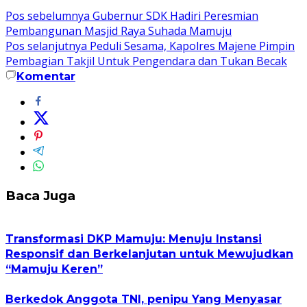
Navigasi
Pos sebelumnya
Gubernur SDK Hadiri Peresmian
Pembangunan Masjid Raya Suhada Mamuju
pos
Pos selanjutnya
Peduli Sesama, Kapolres Majene Pimpin
Pembagian Takjil Untuk Pengendara dan Tukan Becak
Komentar
Baca Juga
Transformasi DKP Mamuju: Menuju Instansi
Responsif dan Berkelanjutan untuk Mewujudkan
“Mamuju Keren”
Berkedok Anggota TNI, penipu Yang Menyasar