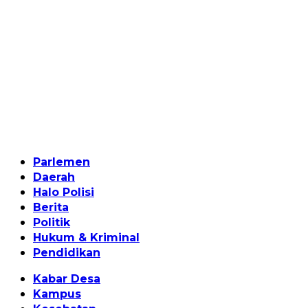
Home
Parlemen
Daerah
Halo Polisi
Berita
Politik
Hukum & Kriminal
Pendidikan
Kabar Desa
Kampus