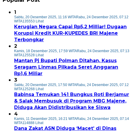
1
Sabtu, 20 Desember 2025, 11:16 WITA
Rabu, 24 Desember 2025, 07:12
WITA
135553 Lihat
Kerugian Negara Capai Rp5,2 Milliar! Dugaan
Korupsi Kredit KUR-KUPEDES BRI Majene
Terbongkar
2
Kamis, 18 Desember 2025, 17:59 WITA
Rabu, 24 Desember 2025, 07:13
WITA
125528 Lihat
Mantan Pj Bupati Polman Ditahan, Kasus
Seragam Linmas Pilkada Seret Anggaran
Rp1,6 Miliar
3
Sabtu, 20 Desember 2025, 17:50 WITA
Rabu, 24 Desember 2025, 07:12
WITA
125268 Lihat
Babinsa Temukan 141 Bungkus Roti Berjamur
& Salak Membusuk di Program MBG Majene,
Diduga Akan Didistribusikan ke Siswa
4
Kamis, 11 Desember 2025, 16:21 WITA
Rabu, 24 Desember 2025, 07:14
WITA
114888 Lihat
Dana Zakat ASN Diduga ‘Macet’ di Dinas