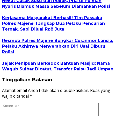
Nekat Gasak Susu dan Rokok, Pria di Polman
Nyaris Diamuk Massa Sebelum Diamankan Polisi
Kerjasama Masyarakat Berhasil! Tim Passaka
Polres Majene Tangkap Dua Pelaku Pencurian
Ternak, Sapi Dijual Rp8 Juta
Resmob Polres Majene Bongkar Curanmor Lansia,
Pelaku Akhirnya Menyerahkan Diri Usai Diburu
Polisi
Jejak Penipuan Berkedok Bantuan Masjid: Nama
Wagub Sulbar Dicatut, Transfer Palsu Jadi Umpan
Tinggalkan Balasan
Alamat email Anda tidak akan dipublikasikan.
Ruas yang
wajib ditandai
*