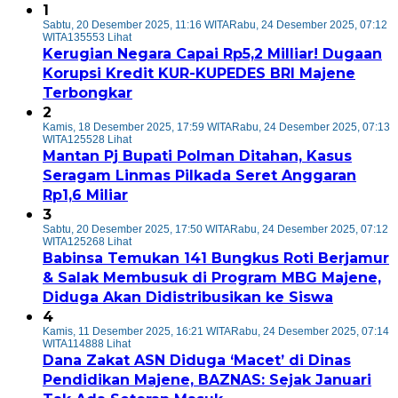
1
Sabtu, 20 Desember 2025, 11:16 WITA
Rabu, 24 Desember 2025, 07:12
WITA
135553 Lihat
Kerugian Negara Capai Rp5,2 Milliar! Dugaan
Korupsi Kredit KUR-KUPEDES BRI Majene
Terbongkar
2
Kamis, 18 Desember 2025, 17:59 WITA
Rabu, 24 Desember 2025, 07:13
WITA
125528 Lihat
Mantan Pj Bupati Polman Ditahan, Kasus
Seragam Linmas Pilkada Seret Anggaran
Rp1,6 Miliar
3
Sabtu, 20 Desember 2025, 17:50 WITA
Rabu, 24 Desember 2025, 07:12
WITA
125268 Lihat
Babinsa Temukan 141 Bungkus Roti Berjamur
& Salak Membusuk di Program MBG Majene,
Diduga Akan Didistribusikan ke Siswa
4
Kamis, 11 Desember 2025, 16:21 WITA
Rabu, 24 Desember 2025, 07:14
WITA
114888 Lihat
Dana Zakat ASN Diduga ‘Macet’ di Dinas
Pendidikan Majene, BAZNAS: Sejak Januari