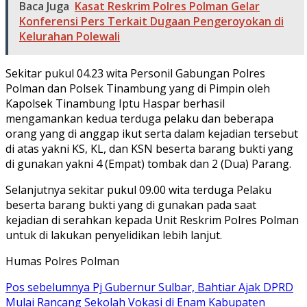
Baca Juga
Kasat Reskrim Polres Polman Gelar
Konferensi Pers Terkait Dugaan Pengeroyokan di
Kelurahan Polewali
Sekitar pukul 04.23 wita Personil Gabungan Polres
Polman dan Polsek Tinambung yang di Pimpin oleh
Kapolsek Tinambung Iptu Haspar berhasil
mengamankan kedua terduga pelaku dan beberapa
orang yang di anggap ikut serta dalam kejadian tersebut
di atas yakni KS, KL, dan KSN beserta barang bukti yang
di gunakan yakni 4 (Empat) tombak dan 2 (Dua) Parang.
Selanjutnya sekitar pukul 09.00 wita terduga Pelaku
beserta barang bukti yang di gunakan pada saat
kejadian di serahkan kepada Unit Reskrim Polres Polman
untuk di lakukan penyelidikan lebih lanjut.
Humas Polres Polman
Navigasi
Pos sebelumnya
Pj Gubernur Sulbar, Bahtiar Ajak DPRD
Mulai Rancang Sekolah Vokasi di Enam Kabupaten