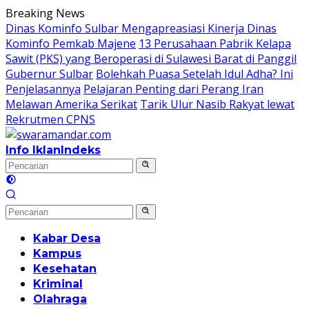
Langsung
Breaking News
ke
Dinas Kominfo Sulbar Mengapreasiasi Kinerja Dinas
konten
Kominfo Pemkab Majene
13 Perusahaan Pabrik Kelapa
Sawit (PKS) yang Beroperasi di Sulawesi Barat di Panggil
Gubernur Sulbar
Bolehkah Puasa Setelah Idul Adha? Ini
Penjelasannya
Pelajaran Penting dari Perang Iran
Melawan Amerika Serikat
Tarik Ulur Nasib Rakyat lewat
Rekrutmen CPNS
Info Iklan
Indeks
Kabar Desa
Kampus
Kesehatan
Kriminal
Olahraga