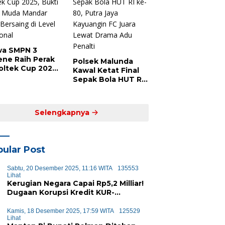
wa SMPN 3
ene Raih Perak
Polsek Malunda
Poltek Cup 2025,
Kawal Ketat Final
ti Atlet Muda
Sepak Bola HUT RI
dar Siap
ke-80, Putra Jaya
saing di Level
Kayuangin FC Juara
ional
Lewat Drama Adu
Selengkapnya
Penalti
ular Post
Sabtu, 20 Desember 2025, 11:16 WITA
135553
Lihat
Kerugian Negara Capai Rp5,2 Milliar!
Dugaan Korupsi Kredit KUR-
KUPEDES BRI Majene Terbongkar
Kamis, 18 Desember 2025, 17:59 WITA
125529
Lihat