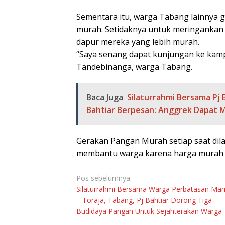
Sementara itu, warga Tabang lainnya
murah. Setidaknya untuk meringanka
dapur mereka yang lebih murah.
“Saya senang dapat kunjungan ke kamp
Tandebinanga, warga Tabang.
Baca Juga
Silaturrahmi Bersama Pj 
Bahtiar Berpesan: Anggrek Dapat 
Gerakan Pangan Murah setiap saat dil
membantu warga karena harga murah tet
Navigasi
Pos sebelumnya
Silaturrahmi Bersama Warga Perbatasan Ma
pos
– Toraja, Tabang, Pj Bahtiar Dorong Tiga
Budidaya Pangan Untuk Sejahterakan Warga