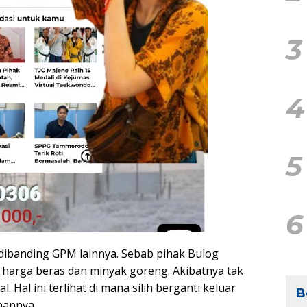
3
4
5
6
 dibanding GPM lainnya. Sebab pihak Bulog
harga beras dan minyak goreng. Akibatnya tak
. Hal ini terlihat di mana silih berganti keluar
B
aannya.