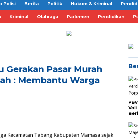
o Polisi
Berita
Politik
Hukum & Kriminal
Pendid
n
Kriminal
Olahraga
Parlemen
Pendidikan
Pe
Ber
u Gerakan Pasar Murah
rah : Membantu Warga
PBV
Voli
Ber
 Kecamatan Tabang Kabupaten Mamasa sejak