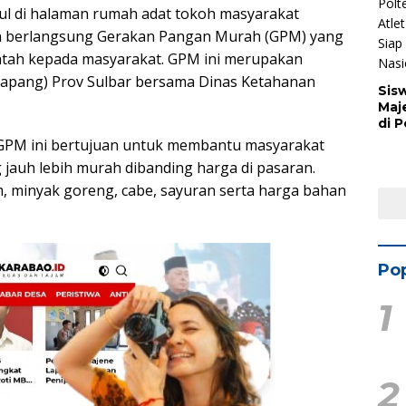
ul di halaman rumah adat tokoh masyarakat
an berlangsung Gerakan Pangan Murah (GPM) yang
ntah kepada masyarakat. GPM ini merupakan
apang) Prov Sulbar bersama Dinas Ketahanan
Sis
Maj
di 
Buk
 GPM ini bertujuan untuk membantu masyarakat
Man
auh lebih murah dibanding harga di pasaran.
Ber
m, minyak goreng, cabe, sayuran serta harga bahan
Nas
Pop
1
2