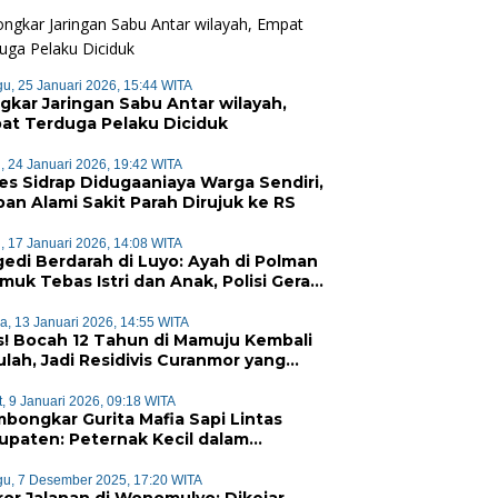
u, 25 Januari 2026, 15:44 WITA
gkar Jaringan Sabu Antar wilayah,
at Terduga Pelaku Diciduk
, 24 Januari 2026, 19:42 WITA
es Sidrap Didugaaniaya Warga Sendiri,
ban Alami Sakit Parah Dirujuk ke RS
, 17 Januari 2026, 14:08 WITA
gedi Berdarah di Luyo: Ayah di Polman
muk Tebas Istri dan Anak, Polisi Gerak
at Bekuk Pelaku
a, 13 Januari 2026, 14:55 WITA
is! Bocah 12 Tahun di Mamuju Kembali
ulah, Jadi Residivis Curanmor yang
ahkan Warga
, 9 Januari 2026, 09:18 WITA
bongkar Gurita Mafia Sapi Lintas
upaten: Peternak Kecil dalam
gkeraman Jaringan Terorganisir
u, 7 Desember 2025, 17:20 WITA