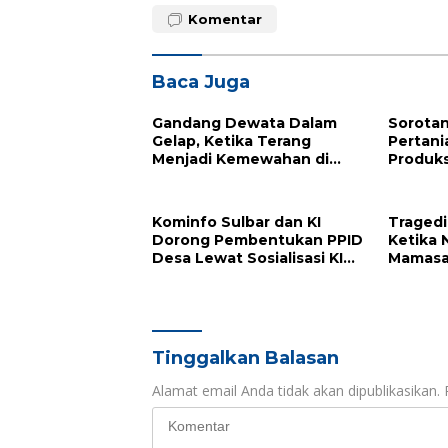
Komentar
Baca Juga
Gandang Dewata Dalam
Sorotan
Gelap, Ketika Terang
Pertani
Menjadi Kemewahan di
Produks
Tanah Sendiri
Dinilai 
Kominfo Sulbar dan KI
Tragedi
Dorong Pembentukan PPID
Ketika
Desa Lewat Sosialisasi KIP
Mamasa
di Mamasa
Berharg
Tinggalkan Balasan
Alamat email Anda tidak akan dipublikasikan.