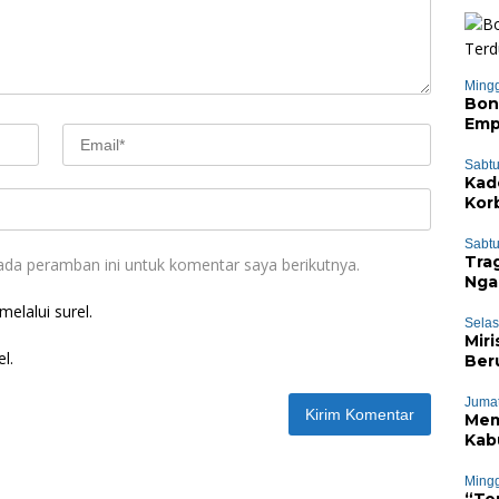
Mingg
Bon
Emp
Sabtu
Kad
Kor
Sabtu
Tra
ada peramban ini untuk komentar saya berikutnya.
Nga
Cep
elalui surel.
Selas
Mir
l.
Ber
Res
Jumat
Mem
Kab
Cen
Mingg