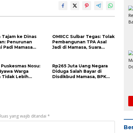
 Tajam ke Dinas
OMIICC Sulbar Tegas: Tolak
an: Penurunan
Pembangunan TPA Asal
i Padi Mamasa
Jadi di Mamasa, Suara
Akibat Salah Urus
Warga Harus Didengar
 Puskesmas Nosu:
Rp265 Juta Uang Negara
 Nyawa Warga
Diduga Salah Bayar di
 Tidak Lebih
Disdikbud Mamasa, BPK
a dari Kelalaian
Bongkar Kelemahan
Pengawasan
Ruas yang wajib ditandai
*
Ber