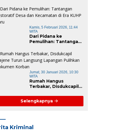
Instansi Responsif dan
Berkelanjutan untuk
Mewujudkan “Mamuju
Keren”
Kamis, 5 Februari 2026, 11:44
WITA
Dari Pidana ke
Pemulihan: Tantangan
Restoratif Desa dan
Kecamatan di Era KUHP
Baru
Jumat, 30 Januari 2026, 10:30
WITA
Rumah Hangus
Terbakar, Disdukcapil
Majene Turun
Langsung Lapangan
Selengkapnya
Pulihkan Dokumen
Korban
ita Kriminal