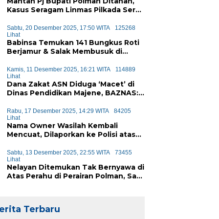
Mantan Pj Bupati Polman Ditahan,
Kasus Seragam Linmas Pilkada Seret
Anggaran Rp1,6 Miliar
Sabtu, 20 Desember 2025, 17:50 WITA
125268
Lihat
Babinsa Temukan 141 Bungkus Roti
Berjamur & Salak Membusuk di
Program MBG Majene, Diduga Akan
Didistribusikan ke Siswa
Kamis, 11 Desember 2025, 16:21 WITA
114889
Lihat
Dana Zakat ASN Diduga ‘Macet’ di
Dinas Pendidikan Majene, BAZNAS:
Sejak Januari Tak Ada Setoran
Masuk
Rabu, 17 Desember 2025, 14:29 WITA
84205
Lihat
Nama Owner Wasilah Kembali
Mencuat, Dilaporkan ke Polisi atas
Dugaan Penipuan iPhone
Sabtu, 13 Desember 2025, 22:55 WITA
73455
Lihat
Nelayan Ditemukan Tak Bernyawa di
Atas Perahu di Perairan Polman, Sat
Polairud Turun Tangan Evakuasi
erita Terbaru