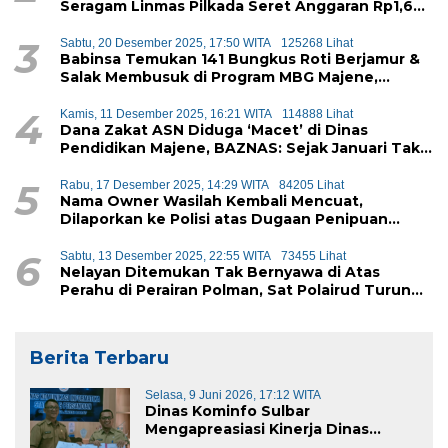
Seragam Linmas Pilkada Seret Anggaran Rp1,6
Miliar
3
Sabtu, 20 Desember 2025, 17:50 WITA
125268 Lihat
Babinsa Temukan 141 Bungkus Roti Berjamur &
Salak Membusuk di Program MBG Majene,
Diduga Akan Didistribusikan ke Siswa
4
Kamis, 11 Desember 2025, 16:21 WITA
114888 Lihat
Dana Zakat ASN Diduga ‘Macet’ di Dinas
Pendidikan Majene, BAZNAS: Sejak Januari Tak
Ada Setoran Masuk
5
Rabu, 17 Desember 2025, 14:29 WITA
84205 Lihat
Nama Owner Wasilah Kembali Mencuat,
Dilaporkan ke Polisi atas Dugaan Penipuan
iPhone
6
Sabtu, 13 Desember 2025, 22:55 WITA
73455 Lihat
Nelayan Ditemukan Tak Bernyawa di Atas
Perahu di Perairan Polman, Sat Polairud Turun
Tangan Evakuasi
Berita Terbaru
Selasa, 9 Juni 2026, 17:12 WITA
Dinas Kominfo Sulbar
Mengapreasiasi Kinerja Dinas
Kominfo Pemkab Majene