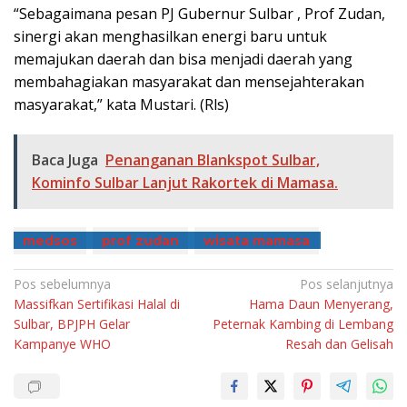
“Sebagaimana pesan PJ Gubernur Sulbar , Prof Zudan,
sinergi akan menghasilkan energi baru untuk
memajukan daerah dan bisa menjadi daerah yang
membahagiakan masyarakat dan mensejahterakan
masyarakat,” kata Mustari. (Rls)
Baca Juga
Penanganan Blankspot Sulbar,
Kominfo Sulbar Lanjut Rakortek di Mamasa.
medsos
prof zudan
wisata mamasa
Navigasi
Pos sebelumnya
Pos selanjutnya
Massifkan Sertifikasi Halal di
Hama Daun Menyerang,
pos
Sulbar, BPJPH Gelar
Peternak Kambing di Lembang
Kampanye WHO
Resah dan Gelisah