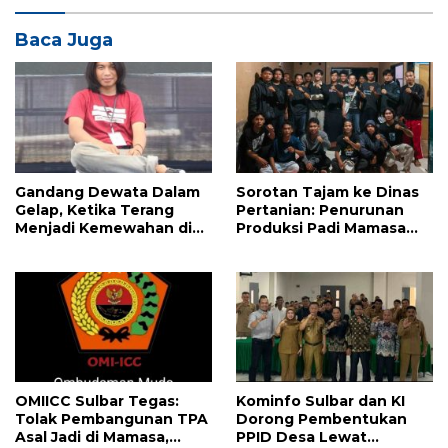
Baca Juga
Gandang Dewata Dalam
Sorotan Tajam ke Dinas
Gelap, Ketika Terang
Pertanian: Penurunan
Menjadi Kemewahan di
Produksi Padi Mamasa
Tanah Sendiri
Dinilai Akibat Salah Urus
OMIICC Sulbar Tegas:
Kominfo Sulbar dan KI
Tolak Pembangunan TPA
Dorong Pembentukan
Asal Jadi di Mamasa,
PPID Desa Lewat