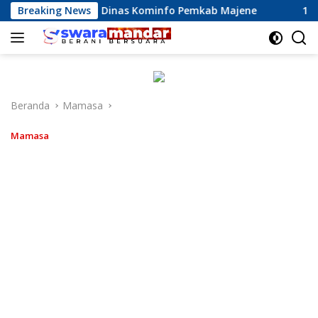
Langsung
i Kinerja Dinas Kominfo Pemkab Majene
Breaking News
13 Perusahaan 
ke
konten
Beranda
Mamasa
Mamasa