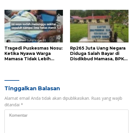
Suara Warga Harus
Sosialisasi KIP di Mamasa
Didengar
Tragedi Puskesmas Nosu:
Rp265 Juta Uang Negara
Ketika Nyawa Warga
Diduga Salah Bayar di
Mamasa Tidak Lebih
Disdikbud Mamasa, BPK
Berharga dari Kelalaian
Bongkar Kelemahan
Pengawasan
Tinggalkan Balasan
Alamat email Anda tidak akan dipublikasikan.
Ruas yang wajib
ditandai
*