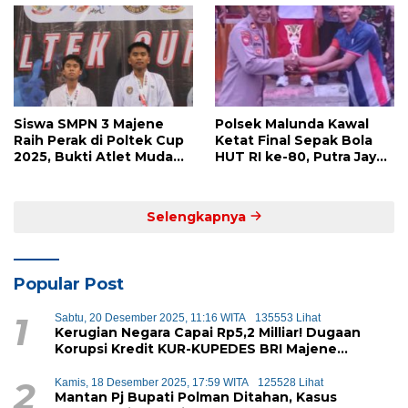
Siswa SMPN 3 Majene
Polsek Malunda Kawal
Raih Perak di Poltek Cup
Ketat Final Sepak Bola
2025, Bukti Atlet Muda
HUT RI ke-80, Putra Jaya
Mandar Siap Bersaing di
Kayuangin FC Juara
Level Nasional
Lewat Drama Adu Penalti
Selengkapnya
Popular Post
1
Sabtu, 20 Desember 2025, 11:16 WITA
135553 Lihat
Kerugian Negara Capai Rp5,2 Milliar! Dugaan
Korupsi Kredit KUR-KUPEDES BRI Majene
Terbongkar
2
Kamis, 18 Desember 2025, 17:59 WITA
125528 Lihat
Mantan Pj Bupati Polman Ditahan, Kasus