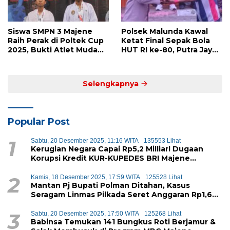
Siswa SMPN 3 Majene
Polsek Malunda Kawal
Raih Perak di Poltek Cup
Ketat Final Sepak Bola
2025, Bukti Atlet Muda
HUT RI ke-80, Putra Jaya
Mandar Siap Bersaing di
Kayuangin FC Juara
Level Nasional
Lewat Drama Adu Penalti
Selengkapnya
Popular Post
1
Sabtu, 20 Desember 2025, 11:16 WITA
135553 Lihat
Kerugian Negara Capai Rp5,2 Milliar! Dugaan
Korupsi Kredit KUR-KUPEDES BRI Majene
Terbongkar
2
Kamis, 18 Desember 2025, 17:59 WITA
125528 Lihat
Mantan Pj Bupati Polman Ditahan, Kasus
Seragam Linmas Pilkada Seret Anggaran Rp1,6
Miliar
3
Sabtu, 20 Desember 2025, 17:50 WITA
125268 Lihat
Babinsa Temukan 141 Bungkus Roti Berjamur &