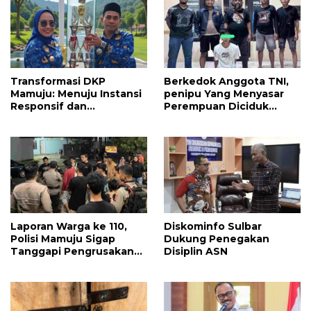
Transformasi DKP
Berkedok Anggota TNI,
Mamuju: Menuju Instansi
penipu Yang Menyasar
Responsif dan
Perempuan Diciduk
Berkelanjutan untuk
Resmob Mamuju
Mewujudkan “Mamuju
Keren”
Laporan Warga ke 110,
Diskominfo Sulbar
Polisi Mamuju Sigap
Dukung Penegakan
Tanggapi Pengrusakan
Disiplin ASN
Warung Coto Akibat
Sengketa Tanah