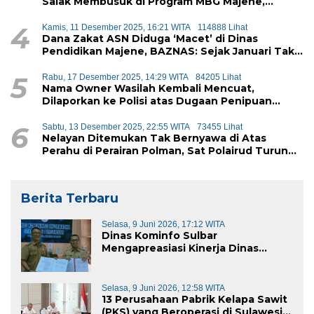
Salak Membusuk di Program MBG Majene,
Diduga Akan Didistribusikan ke Siswa
4
Kamis, 11 Desember 2025, 16:21 WITA
114888 Lihat
Dana Zakat ASN Diduga ‘Macet’ di Dinas
Pendidikan Majene, BAZNAS: Sejak Januari Tak
Ada Setoran Masuk
5
Rabu, 17 Desember 2025, 14:29 WITA
84205 Lihat
Nama Owner Wasilah Kembali Mencuat,
Dilaporkan ke Polisi atas Dugaan Penipuan
iPhone
6
Sabtu, 13 Desember 2025, 22:55 WITA
73455 Lihat
Nelayan Ditemukan Tak Bernyawa di Atas
Perahu di Perairan Polman, Sat Polairud Turun
Tangan Evakuasi
Berita Terbaru
Selasa, 9 Juni 2026, 17:12 WITA
Dinas Kominfo Sulbar
Mengapreasiasi Kinerja Dinas
Kominfo Pemkab Majene
Selasa, 9 Juni 2026, 12:58 WITA
13 Perusahaan Pabrik Kelapa Sawit
(PKS) yang Beroperasi di Sulawesi