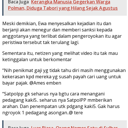
Baca Juga
Kerangka Manusia Gegerkan Warga
Polman, Diduga Tabori yang Hilang Sejak Agustus
Meski demikian, Ewa menyesalkan kejadian itu dan
berjanji akan menegur dan memberi sanksi kepada
anggotanya yang terlibat dalam pengeroyokan itu agar
peristiwa tersebut tak terulang lagi.
Sementara itu, netizen yang melihat video itu tak mau
ketinggalan untuk berkomentar
“Nih penikmat gaji yg tidak tahu diri masih menggunakan
kekerasan kpd mereka yg susah payah cari uang untuk
bayar pajak. @Ames emben
“Satpolpp gk seharus nya bgtu cara menangani
pedagang kaki5.. seharus nya SatpolPP mmberikan
arahan. Dan penempatan utk pdgang kaki5. Gak harus
ngroyok 1 pedagang asongan..@ tere
Baca Juga
Luar Biasa, Orang Nomor Satu di Sulbar