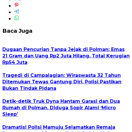
Baca Juga
Dugaan Pencurian Tanpa Jejak di Polman: Emas
21 Gram dan Uang Rp2 Juta Hilang, Total Kerugian
Rp54 Juta
Tragedi di Campalagian: Wiraswasta 32 Tahun
Ditemukan Tewas Gantung Diri, Polisi Pastikan
Bukan Tindak Pidana
Detik-detik Truk Dyna Hantam Garasi dan Dua
Rumah di Polman, Diduga Sopir Alami ‘Micro
Sleep’
Dramatis! Polisi Mamuju Selamatkan Remaja