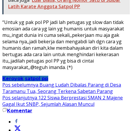
Latih Karate Anggota Satpol PP
“Untuk yg pak pol PP jadi lah petugas yg slow dan tidak
emosian ada cara yg lain yg humanis untuk masyarakat
mu,,ingat dunia ini cuma sekali,,pekerjaan mu aja gak
selama nya,,jadi bekerja dan mengabdi lah dgn cara yg
humanis dan ramah,klw membahayakan diri kita dalam
bertugas ada cara lain untuk menghindari kekerasan
itu,,jadilah petugas pol PP yg bisa di cintai
masyarakat,,@teguh imanda. (*)
Keroyok
satpol pp
Navigasi
Pos sebelumnya
Buang Ludah Dibalas Parang di Desa
Taramanu Tua, Seorang Terkena Sabetan Parang
pos
Pos selanjutnya
122 Siswa Berprestasi SMAN 2 Majene
Gagal Ikut SNBP, Sejumlah Alasan Muncul
Komentar