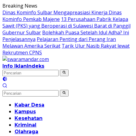
Langsung
Breaking News
ke
Dinas Kominfo Sulbar Mengapreasiasi Kinerja Dinas
konten
Kominfo Pemkab Majene
13 Perusahaan Pabrik Kelapa
Sawit (PKS) yang Beroperasi di Sulawesi Barat di Panggil
Gubernur Sulbar
Bolehkah Puasa Setelah Idul Adha? Ini
Penjelasannya
Pelajaran Penting dari Perang Iran
Melawan Amerika Serikat
Tarik Ulur Nasib Rakyat lewat
Rekrutmen CPNS
Info Iklan
Indeks
Kabar Desa
Kampus
Kesehatan
Kriminal
Olahraga