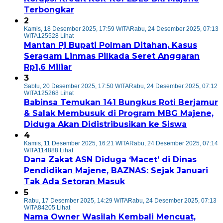
Terbongkar
2
Kamis, 18 Desember 2025, 17:59 WITA
Rabu, 24 Desember 2025, 07:13
WITA
125528 Lihat
Mantan Pj Bupati Polman Ditahan, Kasus
Seragam Linmas Pilkada Seret Anggaran
Rp1,6 Miliar
3
Sabtu, 20 Desember 2025, 17:50 WITA
Rabu, 24 Desember 2025, 07:12
WITA
125268 Lihat
Babinsa Temukan 141 Bungkus Roti Berjamur
& Salak Membusuk di Program MBG Majene,
Diduga Akan Didistribusikan ke Siswa
4
Kamis, 11 Desember 2025, 16:21 WITA
Rabu, 24 Desember 2025, 07:14
WITA
114888 Lihat
Dana Zakat ASN Diduga ‘Macet’ di Dinas
Pendidikan Majene, BAZNAS: Sejak Januari
Tak Ada Setoran Masuk
5
Rabu, 17 Desember 2025, 14:29 WITA
Rabu, 24 Desember 2025, 07:13
WITA
84205 Lihat
Nama Owner Wasilah Kembali Mencuat,