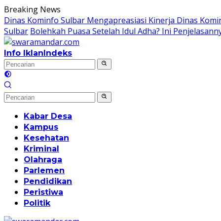
Langsung
Breaking News
ke
Dinas Kominfo Sulbar Mengapreasiasi Kinerja Dinas Kom
konten
Sulbar
Bolehkah Puasa Setelah Idul Adha? Ini Penjelasann
Info Iklan
Indeks
Kabar Desa
Kampus
Kesehatan
Kriminal
Olahraga
Parlemen
Pendidikan
Peristiwa
Politik