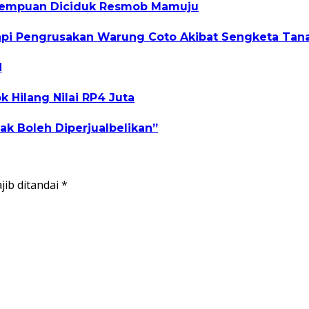
erempuan Diciduk Resmob Mamuju
gapi Pengrusakan Warung Coto Akibat Sengketa Tan
N
 Hilang Nilai RP4 Juta
ak Boleh Diperjualbelikan”
jib ditandai
*