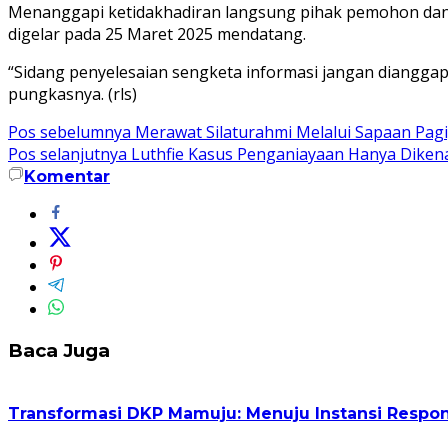
Menanggapi ketidakhadiran langsung pihak pemohon dan 
digelar pada 25 Maret 2025 mendatang.
“Sidang penyelesaian sengketa informasi jangan dianggap 
pungkasnya. (rls)
Navigasi
Pos sebelumnya
Merawat Silaturahmi Melalui Sapaan Pagi
Pos selanjutnya
Luthfie Kasus Penganiayaan Hanya Dikena
pos
Komentar
Baca Juga
Transformasi DKP Mamuju: Menuju Instansi Respo