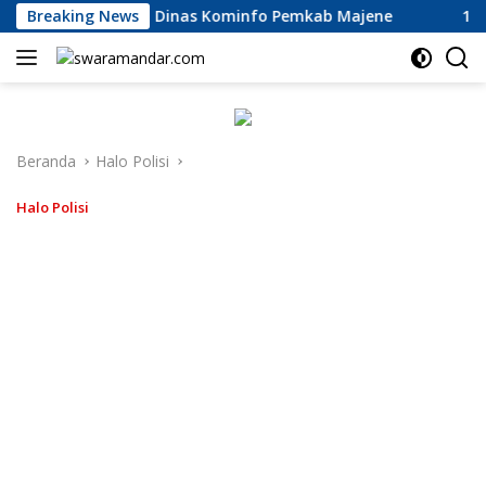
Langsung
siasi Kinerja Dinas Kominfo Pemkab Majene
Breaking News
13 Perusah
ke
konten
Beranda
Halo Polisi
Halo Polisi