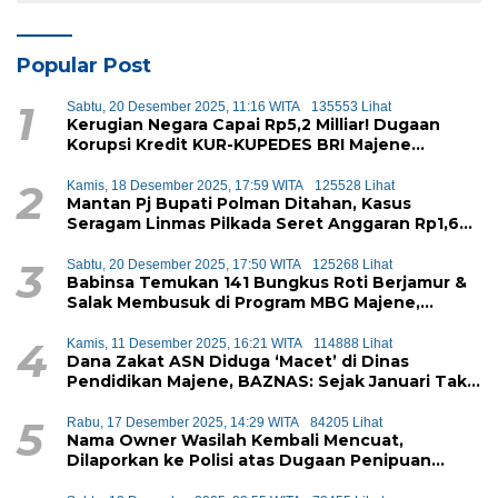
Popular Post
1
Sabtu, 20 Desember 2025, 11:16 WITA
135553 Lihat
Kerugian Negara Capai Rp5,2 Milliar! Dugaan
Korupsi Kredit KUR-KUPEDES BRI Majene
Terbongkar
2
Kamis, 18 Desember 2025, 17:59 WITA
125528 Lihat
Mantan Pj Bupati Polman Ditahan, Kasus
Seragam Linmas Pilkada Seret Anggaran Rp1,6
Miliar
3
Sabtu, 20 Desember 2025, 17:50 WITA
125268 Lihat
Babinsa Temukan 141 Bungkus Roti Berjamur &
Salak Membusuk di Program MBG Majene,
Diduga Akan Didistribusikan ke Siswa
4
Kamis, 11 Desember 2025, 16:21 WITA
114888 Lihat
Dana Zakat ASN Diduga ‘Macet’ di Dinas
Pendidikan Majene, BAZNAS: Sejak Januari Tak
Ada Setoran Masuk
5
Rabu, 17 Desember 2025, 14:29 WITA
84205 Lihat
Nama Owner Wasilah Kembali Mencuat,
Dilaporkan ke Polisi atas Dugaan Penipuan
iPhone