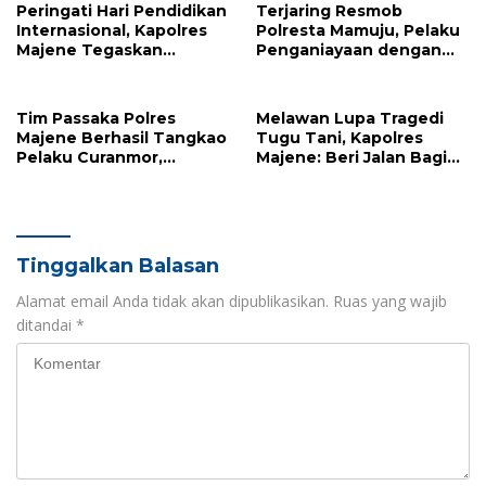
Peringati Hari Pendidikan
Terjaring Resmob
Internasional, Kapolres
Polresta Mamuju, Pelaku
Majene Tegaskan
Penganiayaan dengan
Komitmen Polri Dukung
Badik Diumpan Polisi
Dunia Pendidikan
Tim Passaka Polres
Melawan Lupa Tragedi
Majene Berhasil Tangkao
Tugu Tani, Kapolres
Pelaku Curanmor,
Majene: Beri Jalan Bagi
Terduga Ditemukan di
Pejalan Kaki Bukan
Polman
Sekadar Aturan, Tapi
Kemanusiaan
Tinggalkan Balasan
Alamat email Anda tidak akan dipublikasikan.
Ruas yang wajib
ditandai
*