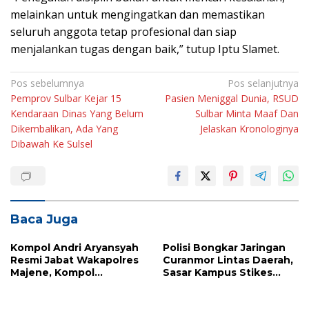
melainkan untuk mengingatkan dan memastikan
seluruh anggota tetap profesional dan siap
menjalankan tugas dengan baik,” tutup Iptu Slamet.
Navigasi
Pos sebelumnya
Pos selanjutnya
Pemprov Sulbar Kejar 15
Pasien Meniggal Dunia, RSUD
pos
Kendaraan Dinas Yang Belum
Sulbar Minta Maaf Dan
Dikembalikan, Ada Yang
Jelaskan Kronologinya
Dibawah Ke Sulsel
Baca Juga
Kompol Andri Aryansyah
Polisi Bongkar Jaringan
Resmi Jabat Wakapolres
Curanmor Lintas Daerah,
Majene, Kompol
Sasar Kampus Stikes
Agussalim Dipromosikan
Majene
ke Pasangkayu