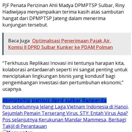
PJF Penata Perizinan Ahli Madya DPMPTSP Sulbar, Riny
Hadiwijaya menyampaikan terima kasih atas sambutan
hangat dari DPMPTSP Jateng dalam menerima
kunjungan tersebut.
Baca Juga
Optimalisasi Penerimaan Pajak Air,
Komisi II DPRD Sulbar Kunker ke PDAM Polman
“Terkhusus Replikasi Inovasi ini tentunya harapan kita,
kolaborasi antardaerah seperti ini sangat penting untuk
menciptakan lingkungan bisnis yang kondusif bagi
pengembangan investasi dan pertumbuhan ekonomi,”
ucapnya.
dpmptsmp
pansus dprd sulbar
Ranperda
Navigasi
Pos sebelumnya
Jelang Laga Vietnam Indonesia di Hanoi,
Sejumlah Pemain Terserang Virus. STY: Entah Virus Apa?
pos
Pos selanjutnya
Kerukunan Mandar Mammesa, Berbagi
Takjil di Perantauan