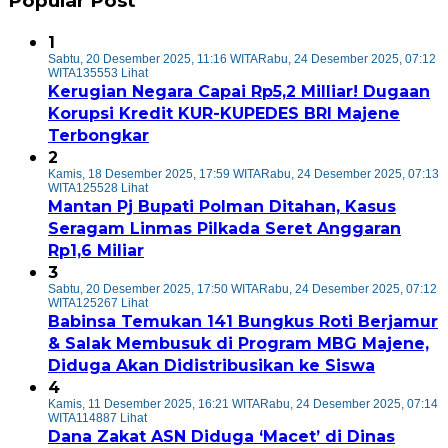
Popular Post
1
Sabtu, 20 Desember 2025, 11:16 WITA
Rabu, 24 Desember 2025, 07:12
WITA
135553 Lihat
Kerugian Negara Capai Rp5,2 Milliar! Dugaan
Korupsi Kredit KUR-KUPEDES BRI Majene
Terbongkar
2
Kamis, 18 Desember 2025, 17:59 WITA
Rabu, 24 Desember 2025, 07:13
WITA
125528 Lihat
Mantan Pj Bupati Polman Ditahan, Kasus
Seragam Linmas Pilkada Seret Anggaran
Rp1,6 Miliar
3
Sabtu, 20 Desember 2025, 17:50 WITA
Rabu, 24 Desember 2025, 07:12
WITA
125267 Lihat
Babinsa Temukan 141 Bungkus Roti Berjamur
& Salak Membusuk di Program MBG Majene,
Diduga Akan Didistribusikan ke Siswa
4
Kamis, 11 Desember 2025, 16:21 WITA
Rabu, 24 Desember 2025, 07:14
WITA
114887 Lihat
Dana Zakat ASN Diduga ‘Macet’ di Dinas