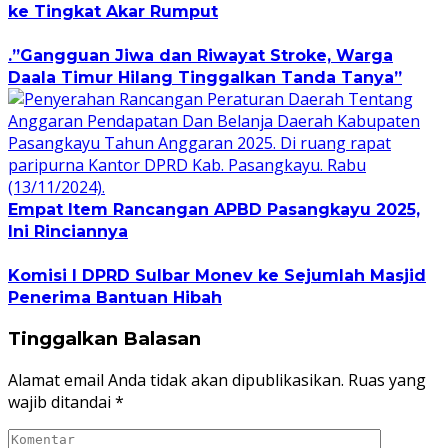
ke Tingkat Akar Rumput
.”Gangguan Jiwa dan Riwayat Stroke, Warga
Daala Timur Hilang Tinggalkan Tanda Tanya”
Empat Item Rancangan APBD Pasangkayu 2025,
Ini Rinciannya
Komisi I DPRD Sulbar Monev ke Sejumlah Masjid
Penerima Bantuan Hibah
Tinggalkan Balasan
Alamat email Anda tidak akan dipublikasikan.
Ruas yang
wajib ditandai
*