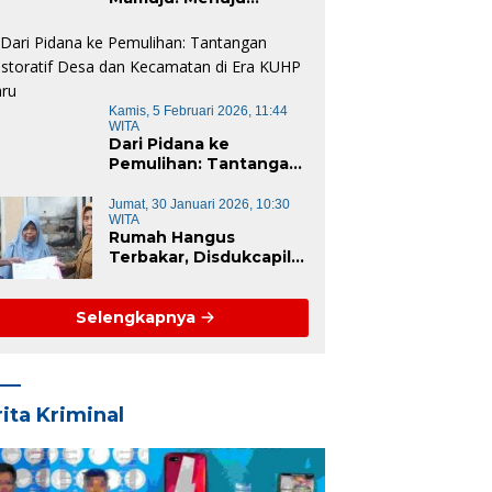
Instansi Responsif dan
Berkelanjutan untuk
Mewujudkan “Mamuju
Keren”
Kamis, 5 Februari 2026, 11:44
WITA
Dari Pidana ke
Pemulihan: Tantangan
Restoratif Desa dan
Kecamatan di Era KUHP
Jumat, 30 Januari 2026, 10:30
WITA
Baru
Rumah Hangus
Terbakar, Disdukcapil
Majene Turun
Langsung Lapangan
Pulihkan Dokumen
Selengkapnya
Korban
ita Kriminal