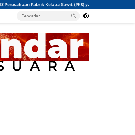
k Kelapa Sawit (PKS) yang Beroperasi di Sulawesi Barat di Pangg