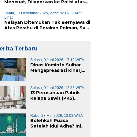
Mencuat, Dilaporkan ke Polisi atas
Dugaan Penipuan iPhone
Sabtu, 13 Desember 2025, 22:55 WITA
73455
Lihat
Nelayan Ditemukan Tak Bernyawa di
Atas Perahu di Perairan Polman, Sat
Polairud Turun Tangan Evakuasi
erita Terbaru
Selasa, 9 Juni 2026, 17:12 WITA
Dinas Kominfo Sulbar
Mengapreasiasi Kinerja
Dinas Kominfo Pemkab
Majene
Selasa, 9 Juni 2026, 12:58 WITA
13 Perusahaan Pabrik
Kelapa Sawit (PKS)
yang Beroperasi di
Sulawesi Barat di
Panggil Gubernur
Rabu, 27 Mei 2026, 13:03 WITA
Sulbar
Bolehkah Puasa
Setelah Idul Adha? Ini
Penjelasannya