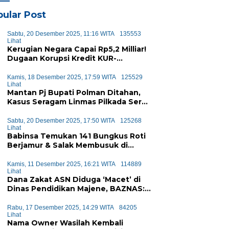
ular Post
Sabtu, 20 Desember 2025, 11:16 WITA
135553
Lihat
Kerugian Negara Capai Rp5,2 Milliar!
Dugaan Korupsi Kredit KUR-
KUPEDES BRI Majene Terbongkar
Kamis, 18 Desember 2025, 17:59 WITA
125529
Lihat
Mantan Pj Bupati Polman Ditahan,
Kasus Seragam Linmas Pilkada Seret
Anggaran Rp1,6 Miliar
Sabtu, 20 Desember 2025, 17:50 WITA
125268
Lihat
Babinsa Temukan 141 Bungkus Roti
Berjamur & Salak Membusuk di
Program MBG Majene, Diduga Akan
Didistribusikan ke Siswa
Kamis, 11 Desember 2025, 16:21 WITA
114889
Lihat
Dana Zakat ASN Diduga ‘Macet’ di
Dinas Pendidikan Majene, BAZNAS:
Sejak Januari Tak Ada Setoran
Masuk
Rabu, 17 Desember 2025, 14:29 WITA
84205
Lihat
Nama Owner Wasilah Kembali