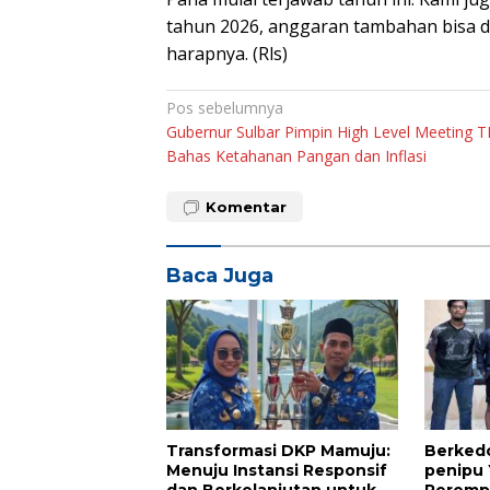
tahun 2026, anggaran tambahan bisa dia
harapnya. (Rls)
Navigasi
Pos sebelumnya
Gubernur Sulbar Pimpin High Level Meeting T
pos
Bahas Ketahanan Pangan dan Inflasi
Komentar
Baca Juga
Transformasi DKP Mamuju:
Berkedo
Menuju Instansi Responsif
penipu
dan Berkelanjutan untuk
Peremp