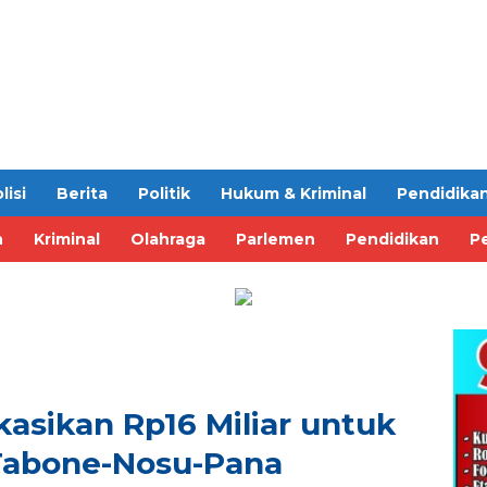
lisi
Berita
Politik
Hukum & Kriminal
Pendidika
n
Kriminal
Olahraga
Parlemen
Pendidikan
Pe
asikan Rp16 Miliar untuk
Tabone-Nosu-Pana