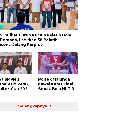
SI Sulbar Tutup Kursus Pelatih Bola
 Perdana, Lahirkan 38 Pelatih
lisensi Jelang Porprov
wa SMPN 3
Polsek Malunda
ene Raih Perak
Kawal Ketat Final
Poltek Cup 2025,
Sepak Bola HUT RI
ti Atlet Muda
ke-80, Putra Jaya
dar Siap
Kayuangin FC Juara
saing di Level
Lewat Drama Adu
Selengkapnya
ional
Penalti