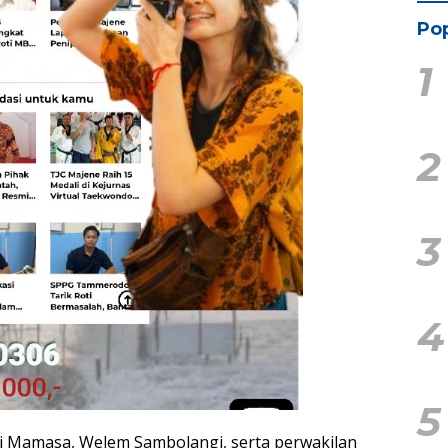
Pop
1
2
3
4
5
ati Mamasa, Welem Sambolangi, serta perwakilan