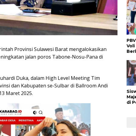
PBV
Voli
ah Provinsi Sulawesi Barat mengalokasikan
Ber
eningkatan jalan poros Tabone-Nosu-Pana di
Suhardi Duka, dalam High Level Meeting Tim
vinsi dan Kabupaten se-Sulbar di Ballroom Andi
Sis
13 Maret 2025.
Maj
di 
Buk
Man
Ber
Nas