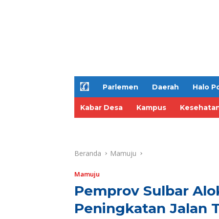
H
Parlemen
Daerah
Halo Po
o
m
Kabar Desa
Kampus
Kesehata
e
Beranda
Mamuju
Mamuju
Pemprov Sulbar Alok
Peningkatan Jalan 