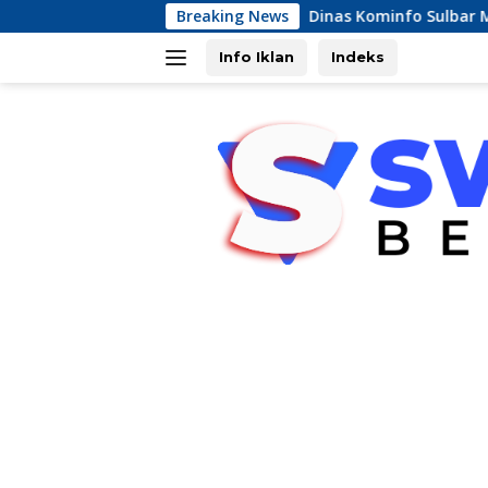
Langsung
Dinas Kominfo Sulbar Mengapreasiasi Kin
Breaking News
ke
konten
Info Iklan
Indeks