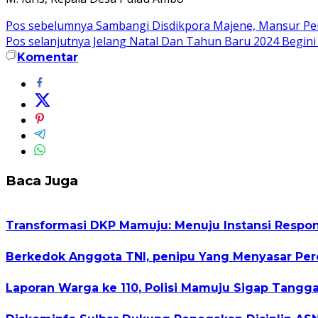
Navigasi
Pos sebelumnya
Sambangi Disdikpora Majene, Mansur Per
Pos selanjutnya
Jelang Natal Dan Tahun Baru 2024 Begini A
pos
Komentar
Baca Juga
Transformasi DKP Mamuju: Menuju Instansi Respo
Berkedok Anggota TNI, penipu Yang Menyasar P
Laporan Warga ke 110, Polisi Mamuju Sigap Tang