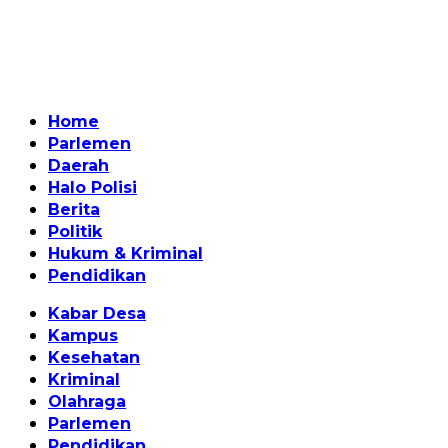
Home
Parlemen
Daerah
Halo Polisi
Berita
Politik
Hukum & Kriminal
Pendidikan
Kabar Desa
Kampus
Kesehatan
Kriminal
Olahraga
Parlemen
Pendidikan