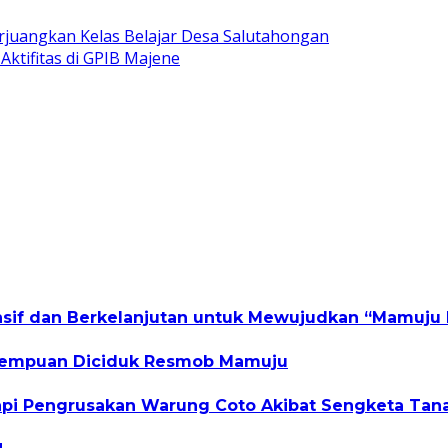
juangkan Kelas Belajar Desa Salutahongan
ktifitas di GPIB Majene
nsif dan Berkelanjutan untuk Mewujudkan “Mamuju
erempuan Diciduk Resmob Mamuju
gapi Pengrusakan Warung Coto Akibat Sengketa Tan