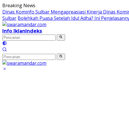
Langsung
Breaking News
ke
Dinas Kominfo Sulbar Mengapreasiasi Kinerja Dinas Kom
konten
Sulbar
Bolehkah Puasa Setelah Idul Adha? Ini Penjelasann
Info Iklan
Indeks