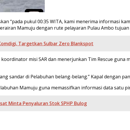
kan “pada pukul 00:35 WITA, kami menerima informasi kam
 perairan Mamuju dengan rute pelayaran Pulau Ambo tujua
omdigi, Targetkan Sulbar Zero Blankspot
k koordinator misi SAR dan menerjunkan Tim Rescue guna 
g sandar di Pelabuhan belang-belang.” Kapal dengan panja
labuhan Mamuju guna memassifkan informasi data satu pint
usat Minta Penyaluran Stok SPHP Bulog