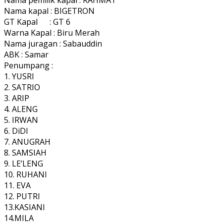
Nama kapal : BIGETRON
GT Kapal : GT 6
Warna Kapal : Biru Merah
Nama juragan : Sabauddin
ABK : Samar
Penumpang :
1. YUSRI
2. SATRIO
3. ARIP
4. ALENG
5. IRWAN
6. DiDI
7. ANUGRAH
8. SAMSIAH
9. LE’LENG
10. RUHANI
11. EVA
12. PUTRI
13.KASIANI
14.MILA