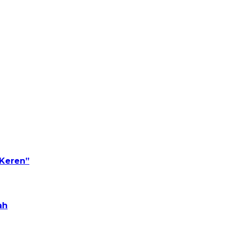
 Keren”
ah