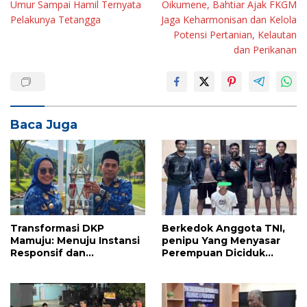
Umur Sampai Hamil Ternyata
Oikumene, Bahtiar Ajak FKGM
Pelakunya Tetangga
Jaga Keharmonisan dan Kelola
Potensi Pertanian, Kelautan
dan Perikanan
Baca Juga
Transformasi DKP
Berkedok Anggota TNI,
Mamuju: Menuju Instansi
penipu Yang Menyasar
Responsif dan
Perempuan Diciduk
Berkelanjutan untuk
Resmob Mamuju
Mewujudkan “Mamuju
Keren”