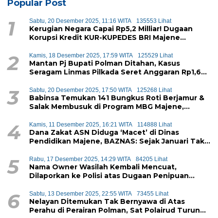
Popular Post
1
Sabtu, 20 Desember 2025, 11:16 WITA
135553 Lihat
Kerugian Negara Capai Rp5,2 Milliar! Dugaan
Korupsi Kredit KUR-KUPEDES BRI Majene
Terbongkar
2
Kamis, 18 Desember 2025, 17:59 WITA
125529 Lihat
Mantan Pj Bupati Polman Ditahan, Kasus
Seragam Linmas Pilkada Seret Anggaran Rp1,6
Miliar
3
Sabtu, 20 Desember 2025, 17:50 WITA
125268 Lihat
Babinsa Temukan 141 Bungkus Roti Berjamur &
Salak Membusuk di Program MBG Majene,
Diduga Akan Didistribusikan ke Siswa
4
Kamis, 11 Desember 2025, 16:21 WITA
114888 Lihat
Dana Zakat ASN Diduga ‘Macet’ di Dinas
Pendidikan Majene, BAZNAS: Sejak Januari Tak
Ada Setoran Masuk
5
Rabu, 17 Desember 2025, 14:29 WITA
84205 Lihat
Nama Owner Wasilah Kembali Mencuat,
Dilaporkan ke Polisi atas Dugaan Penipuan
iPhone
6
Sabtu, 13 Desember 2025, 22:55 WITA
73455 Lihat
Nelayan Ditemukan Tak Bernyawa di Atas
Perahu di Perairan Polman, Sat Polairud Turun