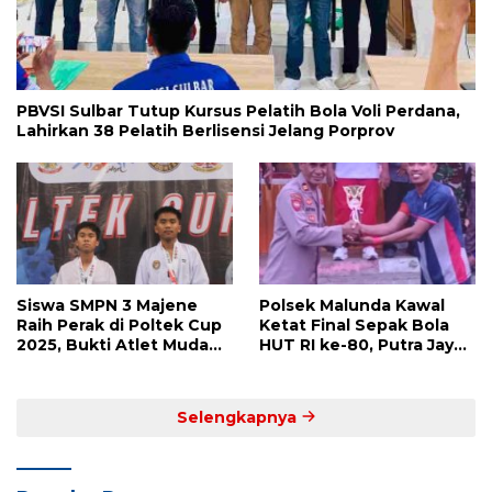
PBVSI Sulbar Tutup Kursus Pelatih Bola Voli Perdana,
Lahirkan 38 Pelatih Berlisensi Jelang Porprov
Siswa SMPN 3 Majene
Polsek Malunda Kawal
Raih Perak di Poltek Cup
Ketat Final Sepak Bola
2025, Bukti Atlet Muda
HUT RI ke-80, Putra Jaya
Mandar Siap Bersaing di
Kayuangin FC Juara
Level Nasional
Lewat Drama Adu Penalti
Selengkapnya