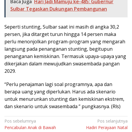
Baca Juga
Hari Jadi Mamuju ke-485: Gubernur
Sulbar Tegaskan Dukungan Pembangunan
Seperti stunting, Sulbar saat ini masih di angka 30,2
persen, jika ditarget turun hingga 14 persen maka
perlu menonjolkan program-program yang mengarah
langsung pada penanganan stunting, begitupun
penanganan kemiskinan. Termasuk upaya-upaya yang
dikerjakan dalam mewujudkan swasembada pangan
2029.
“Perlu penajaman lagi soal programnya, apa dan
berapa uang yang diperlukan. Harus ada skenario
untuk menurunkan stunting dan kemiskinan ekstrem,
dan skenario untuk swasembada ” pungkasnya. (Rls)
Navigasi
Pos sebelumnya
Pos selanjutnya
Pencabulan Anak di Bawah
Hadiri Perayaan Natal
pos