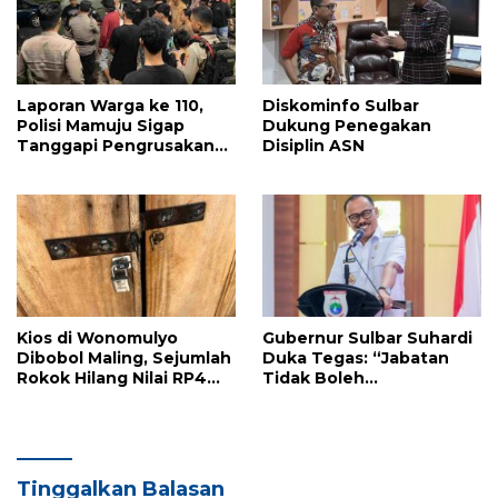
Laporan Warga ke 110,
Diskominfo Sulbar
Polisi Mamuju Sigap
Dukung Penegakan
Tanggapi Pengrusakan
Disiplin ASN
Warung Coto Akibat
Sengketa Tanah
Kios di Wonomulyo
Gubernur Sulbar Suhardi
Dibobol Maling, Sejumlah
Duka Tegas: “Jabatan
Rokok Hilang Nilai RP4
Tidak Boleh
Juta
Diperjualbelikan”
Tinggalkan Balasan