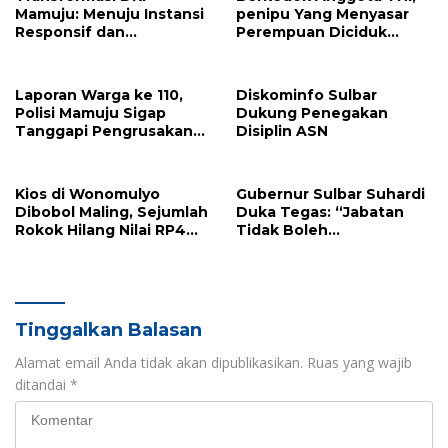
Mamuju: Menuju Instansi
penipu Yang Menyasar
Responsif dan
Perempuan Diciduk
Berkelanjutan untuk
Resmob Mamuju
Mewujudkan “Mamuju
Keren”
Laporan Warga ke 110,
Diskominfo Sulbar
Polisi Mamuju Sigap
Dukung Penegakan
Tanggapi Pengrusakan
Disiplin ASN
Warung Coto Akibat
Sengketa Tanah
Kios di Wonomulyo
Gubernur Sulbar Suhardi
Dibobol Maling, Sejumlah
Duka Tegas: “Jabatan
Rokok Hilang Nilai RP4
Tidak Boleh
Juta
Diperjualbelikan”
Tinggalkan Balasan
Alamat email Anda tidak akan dipublikasikan.
Ruas yang wajib
ditandai
*