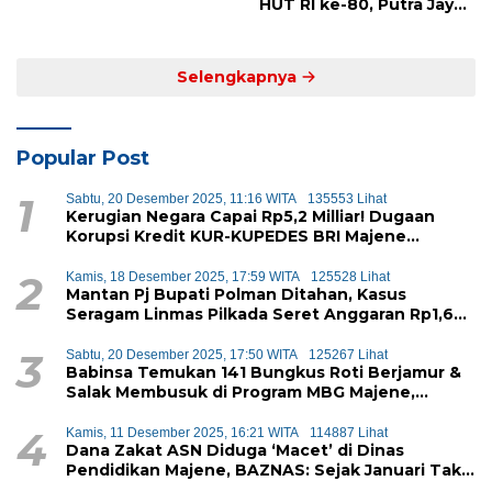
Mandar Siap Bersaing di
HUT RI ke-80, Putra Jaya
Level Nasional
Kayuangin FC Juara
Lewat Drama Adu Penalti
Selengkapnya
Popular Post
1
Sabtu, 20 Desember 2025, 11:16 WITA
135553 Lihat
Kerugian Negara Capai Rp5,2 Milliar! Dugaan
Korupsi Kredit KUR-KUPEDES BRI Majene
Terbongkar
2
Kamis, 18 Desember 2025, 17:59 WITA
125528 Lihat
Mantan Pj Bupati Polman Ditahan, Kasus
Seragam Linmas Pilkada Seret Anggaran Rp1,6
Miliar
3
Sabtu, 20 Desember 2025, 17:50 WITA
125267 Lihat
Babinsa Temukan 141 Bungkus Roti Berjamur &
Salak Membusuk di Program MBG Majene,
Diduga Akan Didistribusikan ke Siswa
4
Kamis, 11 Desember 2025, 16:21 WITA
114887 Lihat
Dana Zakat ASN Diduga ‘Macet’ di Dinas
Pendidikan Majene, BAZNAS: Sejak Januari Tak
Ada Setoran Masuk