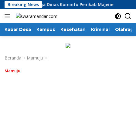
Langsung
easiasi Kinerja Dinas Kominfo Pemkab Majene
Breaking News
13 Perus
ke
konten
Kabar Desa
Kampus
Kesehatan
Kriminal
Olahraga
Beranda
Mamuju
Mamuju