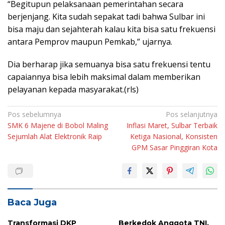
“Begitupun pelaksanaan pemerintahan secara
berjenjang. Kita sudah sepakat tadi bahwa Sulbar ini
bisa maju dan sejahterah kalau kita bisa satu frekuensi
antara Pemprov maupun Pemkab,” ujarnya.
Dia berharap jika semuanya bisa satu frekuensi tentu
capaiannya bisa lebih maksimal dalam memberikan
pelayanan kepada masyarakat.(rls)
Navigasi
Pos sebelumnya
Pos selanjutnya
SMK 6 Majene di Bobol Maling
Inflasi Maret, Sulbar Terbaik
pos
Sejumlah Alat Elektronik Raip
Ketiga Nasional, Konsisten
GPM Sasar Pinggiran Kota
Baca Juga
Transformasi DKP
Berkedok Anggota TNI,