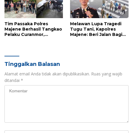
Tim Passaka Polres
Melawan Lupa Tragedi
Majene Berhasil Tangkao
Tugu Tani, Kapolres
Pelaku Curanmor,
Majene: Beri Jalan Bagi
Terduga Ditemukan di
Pejalan Kaki Bukan
Polman
Sekadar Aturan, Tapi
Kemanusiaan
Tinggalkan Balasan
Alamat email Anda tidak akan dipublikasikan.
Ruas yang wajib
ditandai
*