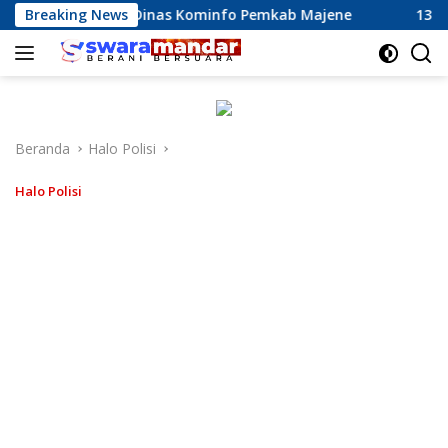
Langsung
Kinerja Dinas Kominfo Pemkab Majene
Breaking News
13 Perusahaan Pab
ke
konten
Beranda
Halo Polisi
Halo Polisi