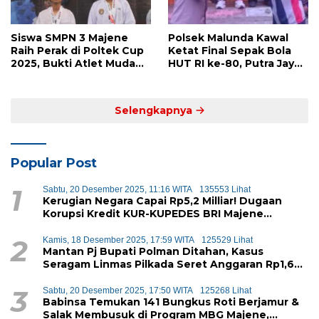
Siswa SMPN 3 Majene
Polsek Malunda Kawal
Raih Perak di Poltek Cup
Ketat Final Sepak Bola
2025, Bukti Atlet Muda
HUT RI ke-80, Putra Jaya
Mandar Siap Bersaing di
Kayuangin FC Juara
Level Nasional
Lewat Drama Adu Penalti
Selengkapnya
Popular Post
1
Sabtu, 20 Desember 2025, 11:16 WITA
135553 Lihat
Kerugian Negara Capai Rp5,2 Milliar! Dugaan
Korupsi Kredit KUR-KUPEDES BRI Majene
Terbongkar
2
Kamis, 18 Desember 2025, 17:59 WITA
125529 Lihat
Mantan Pj Bupati Polman Ditahan, Kasus
Seragam Linmas Pilkada Seret Anggaran Rp1,6
Miliar
3
Sabtu, 20 Desember 2025, 17:50 WITA
125268 Lihat
Babinsa Temukan 141 Bungkus Roti Berjamur &
Salak Membusuk di Program MBG Majene,