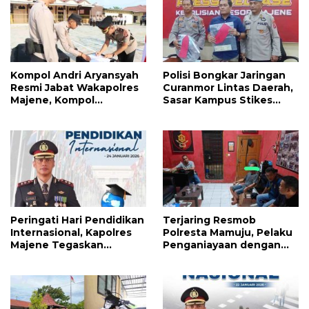
Kompol Andri Aryansyah
Polisi Bongkar Jaringan
Resmi Jabat Wakapolres
Curanmor Lintas Daerah,
Majene, Kompol
Sasar Kampus Stikes
Agussalim Dipromosikan
Majene
ke Pasangkayu
Peringati Hari Pendidikan
Terjaring Resmob
Internasional, Kapolres
Polresta Mamuju, Pelaku
Majene Tegaskan
Penganiayaan dengan
Komitmen Polri Dukung
Badik Diumpan Polisi
Dunia Pendidikan