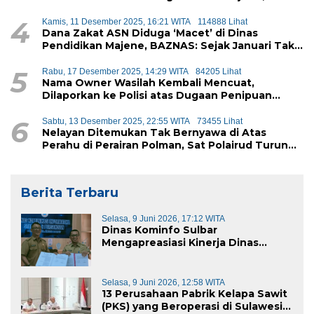
Diduga Akan Didistribusikan ke Siswa
4
Kamis, 11 Desember 2025, 16:21 WITA
114888 Lihat
Dana Zakat ASN Diduga ‘Macet’ di Dinas
Pendidikan Majene, BAZNAS: Sejak Januari Tak
Ada Setoran Masuk
5
Rabu, 17 Desember 2025, 14:29 WITA
84205 Lihat
Nama Owner Wasilah Kembali Mencuat,
Dilaporkan ke Polisi atas Dugaan Penipuan
iPhone
6
Sabtu, 13 Desember 2025, 22:55 WITA
73455 Lihat
Nelayan Ditemukan Tak Bernyawa di Atas
Perahu di Perairan Polman, Sat Polairud Turun
Tangan Evakuasi
Berita Terbaru
Selasa, 9 Juni 2026, 17:12 WITA
Dinas Kominfo Sulbar
Mengapreasiasi Kinerja Dinas
Kominfo Pemkab Majene
Selasa, 9 Juni 2026, 12:58 WITA
13 Perusahaan Pabrik Kelapa Sawit
(PKS) yang Beroperasi di Sulawesi