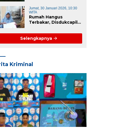
Restoratif Desa dan
Kecamatan di Era KUHP
Jumat, 30 Januari 2026, 10:30
Baru
WITA
Rumah Hangus
Terbakar, Disdukcapil
Majene Turun
Langsung Lapangan
Pulihkan Dokumen
Selengkapnya
Korban
ita Kriminal