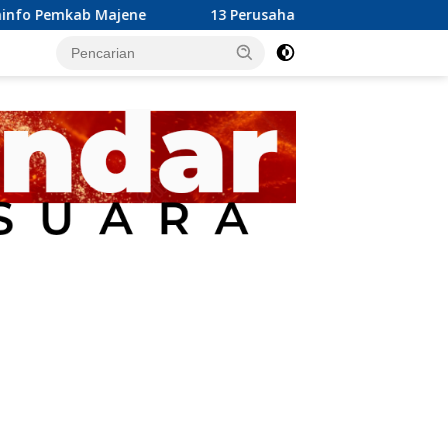
ne
13 Perusahaan Pabrik Kelapa Sawit (PKS) yang Berope