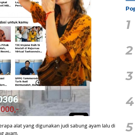
Pop
1
2
3
4
5
apa alat yang digunakan judi sabung ayam lalu di
ng ayam.