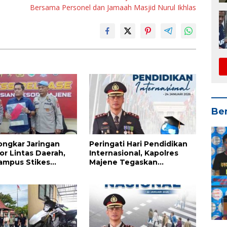
Bersama Personel dan Jamaah Masjid Nurul Ikhlas
Ber
Bongkar Jaringan
Peringati Hari Pendidikan
r Lintas Daerah,
Internasional, Kapolres
ampus Stikes
Majene Tegaskan
Komitmen Polri Dukung
Dunia Pendidikan