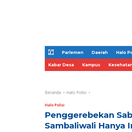
H
Parlemen
Daerah
Halo Po
o
m
Kabar Desa
Kampus
Kesehata
e
Beranda
Halo Polisi
Halo Polisi
Penggerebekan Sab
Sambaliwali Hanya I