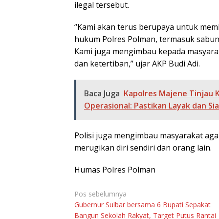
ilegal tersebut.
“Kami akan terus berupaya untuk membe
hukum Polres Polman, termasuk sabun
Kami juga mengimbau kepada masyarak
dan ketertiban,” ujar AKP Budi Adi.
Baca Juga
Kapolres Majene Tinjau 
Operasional: Pastikan Layak dan Si
Polisi juga mengimbau masyarakat agar 
merugikan diri sendiri dan orang lain.
Humas Polres Polman
Navigasi
Pos sebelumnya
Gubernur Sulbar bersama 6 Bupati Sepakat
pos
Bangun Sekolah Rakyat, Target Putus Rantai