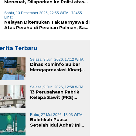
Mencuat, Dilaporkan ke Polisi atas
Dugaan Penipuan iPhone
Sabtu, 13 Desember 2025, 22:55 WITA
73455
Lihat
Nelayan Ditemukan Tak Bernyawa di
Atas Perahu di Perairan Polman, Sat
Polairud Turun Tangan Evakuasi
erita Terbaru
Selasa, 9 Juni 2026, 17:12 WITA
Dinas Kominfo Sulbar
Mengapreasiasi Kinerja
Dinas Kominfo Pemkab
Majene
Selasa, 9 Juni 2026, 12:58 WITA
13 Perusahaan Pabrik
Kelapa Sawit (PKS)
yang Beroperasi di
Sulawesi Barat di
Panggil Gubernur
Rabu, 27 Mei 2026, 13:03 WITA
Sulbar
Bolehkah Puasa
Setelah Idul Adha? Ini
Penjelasannya