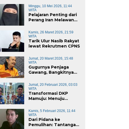
Minggu, 10 Mei 2026, 11:44
WITA
Pelajaran Penting dari
Perang Iran Melawan
Amerika Serikat
Kamis, 26 Maret 2026, 21:59
WITA
Tarik Ulur Nasib Rakyat
lewat Rekrutmen CPNS
Jumat, 20 Maret 2026, 15:48
WITA
Gugurnya Penjaga
Gawang, Bangkitnya
Penjaga Baru
Jumat, 20 Februari 2026, 03:03
WITA
Transformasi DKP
Mamuju: Menuju
Instansi Responsif dan
Berkelanjutan untuk
Kamis, 5 Februari 2026, 11:44
Mewujudkan “Mamuju
WITA
Keren”
Dari Pidana ke
Pemulihan: Tantangan