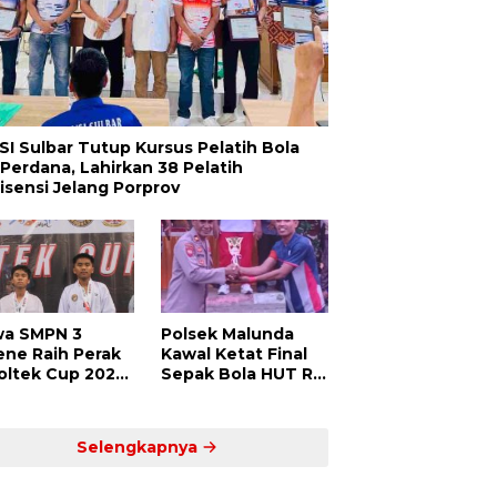
SI Sulbar Tutup Kursus Pelatih Bola
 Perdana, Lahirkan 38 Pelatih
lisensi Jelang Porprov
wa SMPN 3
Polsek Malunda
ene Raih Perak
Kawal Ketat Final
Poltek Cup 2025,
Sepak Bola HUT RI
ti Atlet Muda
ke-80, Putra Jaya
dar Siap
Kayuangin FC Juara
saing di Level
Lewat Drama Adu
Selengkapnya
ional
Penalti