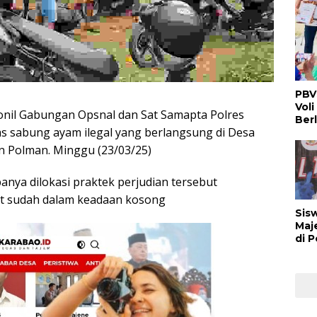
PBV
Voli
l Gabungan Opsnal dan Sat Samapta Polres
Ber
s sabung ayam ilegal yang berlangsung di Desa
n Polman. Minggu (23/03/25)
anya dilokasi praktek perjudian tersebut
t sudah dalam keadaan kosong
Sis
Maj
di 
Buk
Man
Ber
Nas