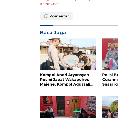
Kemiskinan
Komentar
Baca Juga
Kompol Andri Aryansyah
Polisi 
Resmi Jabat Wakapolres
Curanmo
Majene, Kompol Agussalim
Sasar K
Dipromosikan ke
Majene
Pasangkayu