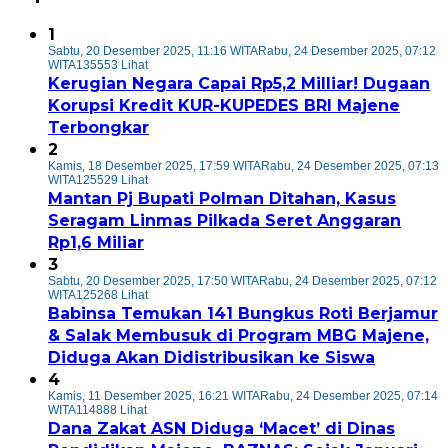
1
Sabtu, 20 Desember 2025, 11:16 WITA
Rabu, 24 Desember 2025, 07:12
WITA
135553 Lihat
Kerugian Negara Capai Rp5,2 Milliar! Dugaan
Korupsi Kredit KUR-KUPEDES BRI Majene
Terbongkar
2
Kamis, 18 Desember 2025, 17:59 WITA
Rabu, 24 Desember 2025, 07:13
WITA
125529 Lihat
Mantan Pj Bupati Polman Ditahan, Kasus
Seragam Linmas Pilkada Seret Anggaran
Rp1,6 Miliar
3
Sabtu, 20 Desember 2025, 17:50 WITA
Rabu, 24 Desember 2025, 07:12
WITA
125268 Lihat
Babinsa Temukan 141 Bungkus Roti Berjamur
& Salak Membusuk di Program MBG Majene,
Diduga Akan Didistribusikan ke Siswa
4
Kamis, 11 Desember 2025, 16:21 WITA
Rabu, 24 Desember 2025, 07:14
WITA
114888 Lihat
Dana Zakat ASN Diduga ‘Macet’ di Dinas