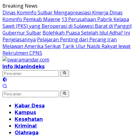
Langsung
Breaking News
ke
Dinas Kominfo Sulbar Mengapreasiasi Kinerja Dinas
konten
Kominfo Pemkab Majene
13 Perusahaan Pabrik Kelapa
Sawit (PKS) yang Beroperasi di Sulawesi Barat di Panggil
Gubernur Sulbar
Bolehkah Puasa Setelah Idul Adha? Ini
Penjelasannya
Pelajaran Penting dari Perang Iran
Melawan Amerika Serikat
Tarik Ulur Nasib Rakyat lewat
Rekrutmen CPNS
Info Iklan
Indeks
Kabar Desa
Kampus
Kesehatan
Kriminal
Olahraga