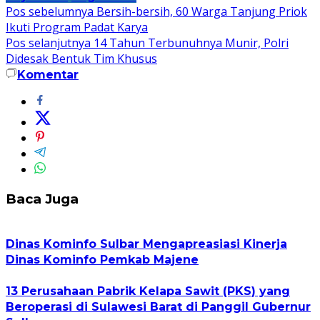
Navigasi
Pos sebelumnya
Bersih-bersih, 60 Warga Tanjung Priok
Ikuti Program Padat Karya
pos
Pos selanjutnya
14 Tahun Terbunuhnya Munir, Polri
Didesak Bentuk Tim Khusus
Komentar
Baca Juga
Dinas Kominfo Sulbar Mengapreasiasi Kinerja
Dinas Kominfo Pemkab Majene
13 Perusahaan Pabrik Kelapa Sawit (PKS) yang
Beroperasi di Sulawesi Barat di Panggil Gubernur