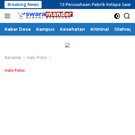
Langsung
 Majene
Breaking News
13 Perusahaan Pabrik Kelapa Sawit (PKS) yang B
ke
konten
Kabar Desa
Kampus
Kesehatan
Kriminal
Olahraga
Beranda
Halo Polisi
Halo Polisi