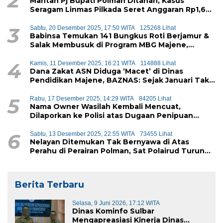
2
Mantan Pj Bupati Polman Ditahan, Kasus
Seragam Linmas Pilkada Seret Anggaran Rp1,6
Miliar
3
Sabtu, 20 Desember 2025, 17:50 WITA
125268 Lihat
Babinsa Temukan 141 Bungkus Roti Berjamur &
Salak Membusuk di Program MBG Majene,
Diduga Akan Didistribusikan ke Siswa
4
Kamis, 11 Desember 2025, 16:21 WITA
114888 Lihat
Dana Zakat ASN Diduga ‘Macet’ di Dinas
Pendidikan Majene, BAZNAS: Sejak Januari Tak
Ada Setoran Masuk
5
Rabu, 17 Desember 2025, 14:29 WITA
84205 Lihat
Nama Owner Wasilah Kembali Mencuat,
Dilaporkan ke Polisi atas Dugaan Penipuan
iPhone
6
Sabtu, 13 Desember 2025, 22:55 WITA
73455 Lihat
Nelayan Ditemukan Tak Bernyawa di Atas
Perahu di Perairan Polman, Sat Polairud Turun
Tangan Evakuasi
Berita Terbaru
Selasa, 9 Juni 2026, 17:12 WITA
Dinas Kominfo Sulbar
Mengapreasiasi Kinerja Dinas