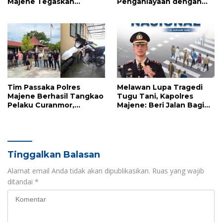
Majene Tegaskan
Penganiayaan dengan
Komitmen Polri Dukung
Badik Diumpan Polisi
Dunia Pendidikan
Tim Passaka Polres
Melawan Lupa Tragedi
Majene Berhasil Tangkao
Tugu Tani, Kapolres
Pelaku Curanmor,
Majene: Beri Jalan Bagi
Terduga Ditemukan di
Pejalan Kaki Bukan
Polman
Sekadar Aturan, Tapi
Kemanusiaan
Tinggalkan Balasan
Alamat email Anda tidak akan dipublikasikan.
Ruas yang wajib
ditandai
*