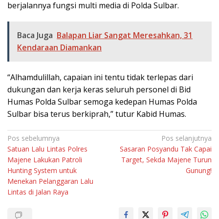
berjalannya fungsi multi media di Polda Sulbar.
Baca Juga
Balapan Liar Sangat Meresahkan, 31
Kendaraan Diamankan
“Alhamdulillah, capaian ini tentu tidak terlepas dari
dukungan dan kerja keras seluruh personel di Bid
Humas Polda Sulbar semoga kedepan Humas Polda
Sulbar bisa terus berkiprah,” tutur Kabid Humas.
Navigasi
Pos sebelumnya
Pos selanjutnya
Satuan Lalu Lintas Polres
Sasaran Posyandu Tak Capai
pos
Majene Lakukan Patroli
Target, Sekda Majene Turun
Hunting System untuk
Gunung!
Menekan Pelanggaran Lalu
Lintas di Jalan Raya