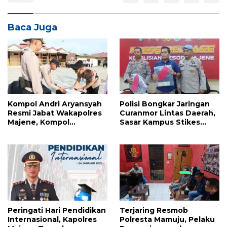
Baca Juga
Kompol Andri Aryansyah
Polisi Bongkar Jaringan
Resmi Jabat Wakapolres
Curanmor Lintas Daerah,
Majene, Kompol
Sasar Kampus Stikes
Agussalim Dipromosikan
Majene
ke Pasangkayu
Peringati Hari Pendidikan
Terjaring Resmob
Internasional, Kapolres
Polresta Mamuju, Pelaku