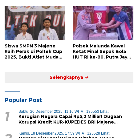
Siswa SMPN 3 Majene
Polsek Malunda Kawal
Raih Perak di Poltek Cup
Ketat Final Sepak Bola
2025, Bukti Atlet Muda
HUT RI ke-80, Putra Jaya
Mandar Siap Bersaing di
Kayuangin FC Juara
Level Nasional
Lewat Drama Adu Penalti
Selengkapnya
Popular Post
1
Sabtu, 20 Desember 2025, 11:16 WITA
135553 Lihat
Kerugian Negara Capai Rp5,2 Milliar! Dugaan
Korupsi Kredit KUR-KUPEDES BRI Majene
Terbongkar
Kamis, 18 Desember 2025, 17:59 WITA
125528 Lihat