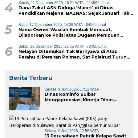
4
Kamis, 11 Desember 2025, 16:21 WITA
114890 Lihat
Dana Zakat ASN Diduga ‘Macet’ di Dinas
Pendidikan Majene, BAZNAS: Sejak Januari Tak
Ada Setoran Masuk
5
Rabu, 17 Desember 2025, 14:29 WITA
84205 Lihat
Nama Owner Wasilah Kembali Mencuat,
Dilaporkan ke Polisi atas Dugaan Penipuan
iPhone
6
Sabtu, 13 Desember 2025, 22:55 WITA
73455 Lihat
Nelayan Ditemukan Tak Bernyawa di Atas
Perahu di Perairan Polman, Sat Polairud Turun
Tangan Evakuasi
Berita Terbaru
Selasa, 9 Juni 2026, 17:12 WITA
Dinas Kominfo Sulbar
Mengapreasiasi Kinerja Dinas
Kominfo Pemkab Majene
Selasa, 9 Juni 2026, 12:58 WITA
13 Perusahaan Pabrik Kelapa Sawit