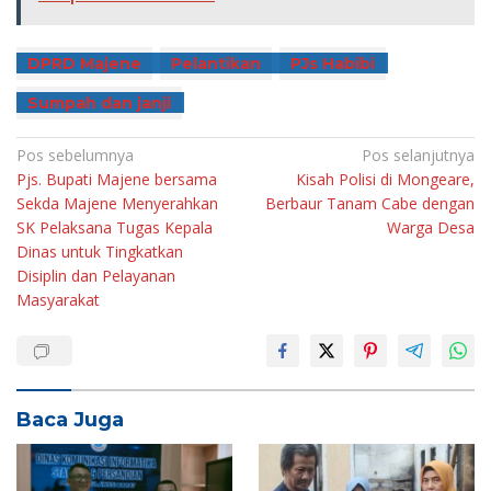
DPRD Majene
Pelantikan
PJs Habibi
Sumpah dan janji
Navigasi
Pos sebelumnya
Pos selanjutnya
Pjs. Bupati Majene bersama
Kisah Polisi di Mongeare,
pos
Sekda Majene Menyerahkan
Berbaur Tanam Cabe dengan
SK Pelaksana Tugas Kepala
Warga Desa
Dinas untuk Tingkatkan
Disiplin dan Pelayanan
Masyarakat
Baca Juga