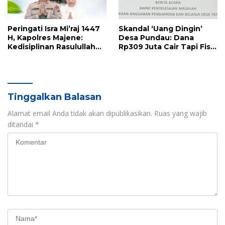
Peringati Isra Mi’raj 1447
Skandal ‘Uang Dingin’
H, Kapolres Majene:
Desa Pundau: Dana
Kedisiplinan Rasulullah
Rp309 Juta Cair Tapi Fisik
Adalah Napas Pelayanan
Nol, Eks Pj Kades Diduga
Polri
Monopoli Anggaran
Tinggalkan Balasan
Alamat email Anda tidak akan dipublikasikan.
Ruas yang wajib
ditandai
*