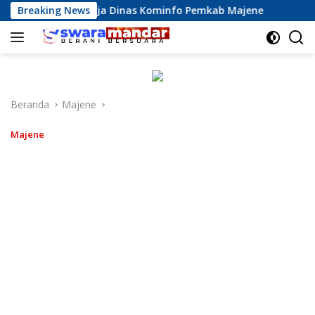
Langsung
asi Kinerja Dinas Kominfo Pemkab Majene
Breaking News
13 Perusahaa
ke
konten
Beranda
Majene
Majene