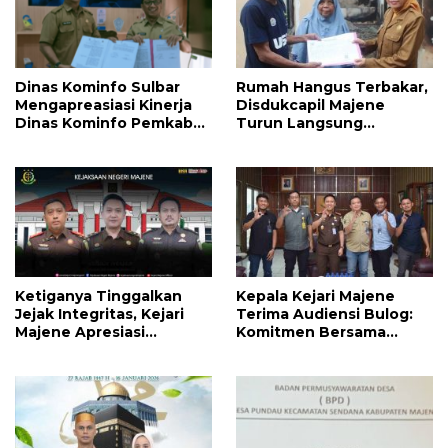
Dinas Kominfo Sulbar
Rumah Hangus Terbakar,
Mengapreasiasi Kinerja
Disdukcapil Majene
Dinas Kominfo Pemkab
Turun Langsung
Majene
Lapangan Pulihkan
Dokumen Korban
Ketiganya Tinggalkan
Kepala Kejari Majene
Jejak Integritas, Kejari
Terima Audiensi Bulog:
Majene Apresiasi
Komitmen Bersama
Pengabdian Tiga Kepala
Kawal Stabilitas Pangan
Seksi
di Daerah