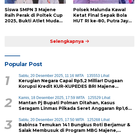
Siswa SMPN 3 Majene
Polsek Malunda Kawal
Raih Perak di Poltek Cup
Ketat Final Sepak Bola
2025, Bukti Atlet Muda
HUT RI ke-80, Putra Jaya
Mandar Siap Bersaing di
Kayuangin FC Juara
Level Nasional
Lewat Drama Adu Penalti
Selengkapnya
Popular Post
1
Sabtu, 20 Desember 2025, 11:16 WITA
135553 Lihat
Kerugian Negara Capai Rp5,2 Milliar! Dugaan
Korupsi Kredit KUR-KUPEDES BRI Majene
Terbongkar
2
Kamis, 18 Desember 2025, 17:59 WITA
125529 Lihat
Mantan Pj Bupati Polman Ditahan, Kasus
Seragam Linmas Pilkada Seret Anggaran Rp1,6
Miliar
3
Sabtu, 20 Desember 2025, 17:50 WITA
125268 Lihat
Babinsa Temukan 141 Bungkus Roti Berjamur &
Salak Membusuk di Program MBG Majene,
Diduga Akan Didistribusikan ke Siswa