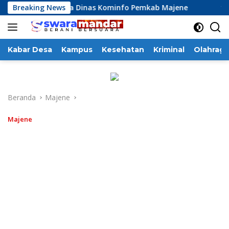
Langsung
si Kinerja Dinas Kominfo Pemkab Majene
Breaking News
13 Perusahaan
ke
konten
Kabar Desa
Kampus
Kesehatan
Kriminal
Olahraga
Beranda
Majene
Majene