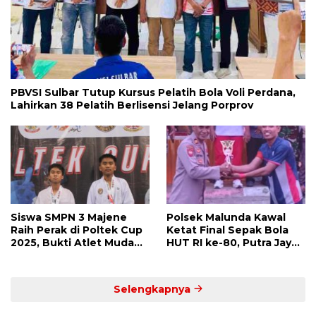
PBVSI Sulbar Tutup Kursus Pelatih Bola Voli Perdana,
Lahirkan 38 Pelatih Berlisensi Jelang Porprov
Siswa SMPN 3 Majene
Polsek Malunda Kawal
Raih Perak di Poltek Cup
Ketat Final Sepak Bola
2025, Bukti Atlet Muda
HUT RI ke-80, Putra Jaya
Mandar Siap Bersaing di
Kayuangin FC Juara
Level Nasional
Lewat Drama Adu Penalti
Selengkapnya