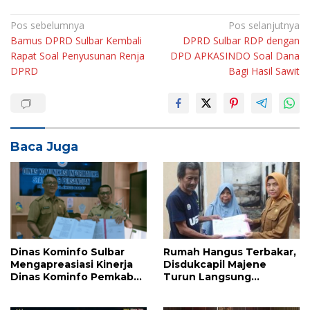
Navigasi
Pos sebelumnya
Pos selanjutnya
Bamus DPRD Sulbar Kembali
DPRD Sulbar RDP dengan
pos
Rapat Soal Penyusunan Renja
DPD APKASINDO Soal Dana
DPRD
Bagi Hasil Sawit
Baca Juga
Dinas Kominfo Sulbar
Rumah Hangus Terbakar,
Mengapreasiasi Kinerja
Disdukcapil Majene
Dinas Kominfo Pemkab
Turun Langsung
Majene
Lapangan Pulihkan
Dokumen Korban