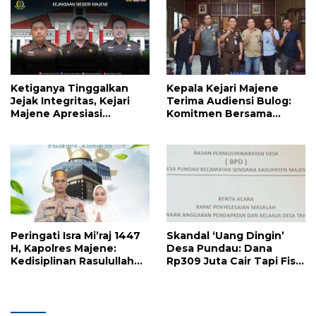
Ketiganya Tinggalkan
Kepala Kejari Majene
Jejak Integritas, Kejari
Terima Audiensi Bulog:
Majene Apresiasi
Komitmen Bersama
Pengabdian Tiga Kepala
Kawal Stabilitas Pangan
Seksi
di Daerah
Peringati Isra Mi’raj 1447
Skandal ‘Uang Dingin’
H, Kapolres Majene:
Desa Pundau: Dana
Kedisiplinan Rasulullah
Rp309 Juta Cair Tapi Fisik
Adalah Napas Pelayanan
Nol, Eks Pj Kades Diduga
Polri
Monopoli Anggaran