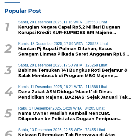
Popular Post
1
Sabtu, 20 Desember 2025, 11:16 WITA
135553 Lihat
Kerugian Negara Capai Rp5,2 Milliar! Dugaan
Korupsi Kredit KUR-KUPEDES BRI Majene
Terbongkar
2
Kamis, 18 Desember 2025, 17:59 WITA
125528 Lihat
Mantan Pj Bupati Polman Ditahan, Kasus
Seragam Linmas Pilkada Seret Anggaran Rp1,6
Miliar
3
Sabtu, 20 Desember 2025, 17:50 WITA
125268 Lihat
Babinsa Temukan 141 Bungkus Roti Berjamur &
Salak Membusuk di Program MBG Majene,
Diduga Akan Didistribusikan ke Siswa
4
Kamis, 11 Desember 2025, 16:21 WITA
114888 Lihat
Dana Zakat ASN Diduga ‘Macet’ di Dinas
Pendidikan Majene, BAZNAS: Sejak Januari Tak
Ada Setoran Masuk
5
Rabu, 17 Desember 2025, 14:29 WITA
84205 Lihat
Nama Owner Wasilah Kembali Mencuat,
Dilaporkan ke Polisi atas Dugaan Penipuan
iPhone
6
Sabtu, 13 Desember 2025, 22:55 WITA
73455 Lihat
Nelayan Ditemukan Tak Bernyawa di Atas