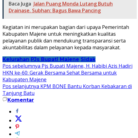
Baca Juga
Jalan Puang Monda Lutang Butuh
Drainase. Subhan: Bagus Bawa Pancing
Kegiatan ini merupakan bagian dari upaya Pemerintah
Kabupaten Majene untuk meningkatkan kualitas
pelayanan publik dan mendukung transparansi serta
akuntabilitas dalam pelayanan kepada masyarakat.
Kelurahan
PJs Bupati Majene
Sidak
Navigasi
Pos sebelumnya
Pjs Bupati Majene, H. Habibi Azis Hadiri
HKN ke-60: Gerak Bersama Sehat Bersama untuk
pos
Kabupaten Majene
Pos selanjutnya
KPM BONE Bantu Korban Kebakaran di
Tanjung Batu
Komentar