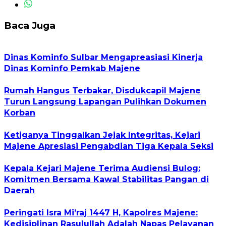
Baca Juga
Dinas Kominfo Sulbar Mengapreasiasi Kinerja
Dinas Kominfo Pemkab Majene
Rumah Hangus Terbakar, Disdukcapil Majene
Turun Langsung Lapangan Pulihkan Dokumen
Korban
Ketiganya Tinggalkan Jejak Integritas, Kejari
Majene Apresiasi Pengabdian Tiga Kepala Seksi
Kepala Kejari Majene Terima Audiensi Bulog:
Komitmen Bersama Kawal Stabilitas Pangan di
Daerah
Peringati Isra Mi’raj 1447 H, Kapolres Majene:
Kedisiplinan Rasulullah Adalah Napas Pelayanan