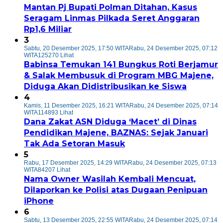
Mantan Pj Bupati Polman Ditahan, Kasus
Seragam Linmas Pilkada Seret Anggaran
Rp1,6 Miliar
3
Sabtu, 20 Desember 2025, 17:50 WITA
Rabu, 24 Desember 2025, 07:12
WITA
125270 Lihat
Babinsa Temukan 141 Bungkus Roti Berjamur
& Salak Membusuk di Program MBG Majene,
Diduga Akan Didistribusikan ke Siswa
4
Kamis, 11 Desember 2025, 16:21 WITA
Rabu, 24 Desember 2025, 07:14
WITA
114893 Lihat
Dana Zakat ASN Diduga ‘Macet’ di Dinas
Pendidikan Majene, BAZNAS: Sejak Januari
Tak Ada Setoran Masuk
5
Rabu, 17 Desember 2025, 14:29 WITA
Rabu, 24 Desember 2025, 07:13
WITA
84207 Lihat
Nama Owner Wasilah Kembali Mencuat,
Dilaporkan ke Polisi atas Dugaan Penipuan
iPhone
6
Sabtu, 13 Desember 2025, 22:55 WITA
Rabu, 24 Desember 2025, 07:14