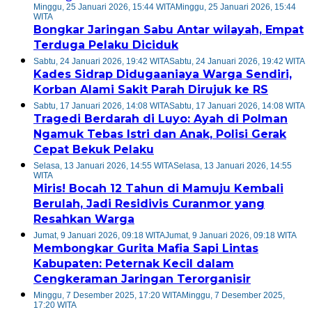
Minggu, 25 Januari 2026, 15:44 WITA
Minggu, 25 Januari 2026, 15:44
WITA
Bongkar Jaringan Sabu Antar wilayah, Empat
Terduga Pelaku Diciduk
Sabtu, 24 Januari 2026, 19:42 WITA
Sabtu, 24 Januari 2026, 19:42 WITA
Kades Sidrap Didugaaniaya Warga Sendiri,
Korban Alami Sakit Parah Dirujuk ke RS
Sabtu, 17 Januari 2026, 14:08 WITA
Sabtu, 17 Januari 2026, 14:08 WITA
Tragedi Berdarah di Luyo: Ayah di Polman
Ngamuk Tebas Istri dan Anak, Polisi Gerak
Cepat Bekuk Pelaku
Selasa, 13 Januari 2026, 14:55 WITA
Selasa, 13 Januari 2026, 14:55
WITA
Miris! Bocah 12 Tahun di Mamuju Kembali
Berulah, Jadi Residivis Curanmor yang
Resahkan Warga
Jumat, 9 Januari 2026, 09:18 WITA
Jumat, 9 Januari 2026, 09:18 WITA
Membongkar Gurita Mafia Sapi Lintas
Kabupaten: Peternak Kecil dalam
Cengkeraman Jaringan Terorganisir
Minggu, 7 Desember 2025, 17:20 WITA
Minggu, 7 Desember 2025,
17:20 WITA