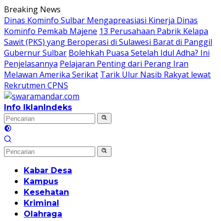
Langsung
Breaking News
ke
Dinas Kominfo Sulbar Mengapreasiasi Kinerja Dinas
konten
Kominfo Pemkab Majene
13 Perusahaan Pabrik Kelapa
Sawit (PKS) yang Beroperasi di Sulawesi Barat di Panggil
Gubernur Sulbar
Bolehkah Puasa Setelah Idul Adha? Ini
Penjelasannya
Pelajaran Penting dari Perang Iran
Melawan Amerika Serikat
Tarik Ulur Nasib Rakyat lewat
Rekrutmen CPNS
Info Iklan
Indeks
Kabar Desa
Kampus
Kesehatan
Kriminal
Olahraga