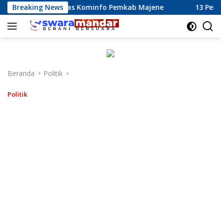
Langsung
erja Dinas Kominfo Pemkab Majene
Breaking News
13 Perusahaan Pabri
ke
konten
Beranda
Politik
Politik