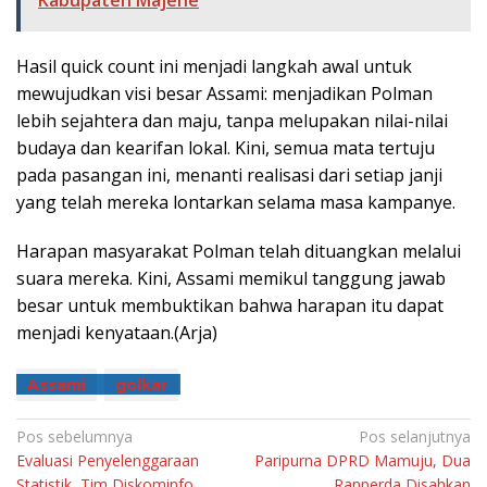
Kabupaten Majene
Hasil quick count ini menjadi langkah awal untuk
mewujudkan visi besar Assami: menjadikan Polman
lebih sejahtera dan maju, tanpa melupakan nilai-nilai
budaya dan kearifan lokal. Kini, semua mata tertuju
pada pasangan ini, menanti realisasi dari setiap janji
yang telah mereka lontarkan selama masa kampanye.
Harapan masyarakat Polman telah dituangkan melalui
suara mereka. Kini, Assami memikul tanggung jawab
besar untuk membuktikan bahwa harapan itu dapat
menjadi kenyataan.(Arja)
Assami
golkar
Navigasi
Pos sebelumnya
Pos selanjutnya
Evaluasi Penyelenggaraan
Paripurna DPRD Mamuju, Dua
pos
Statistik, Tim Diskominfo
Ranperda Disahkan