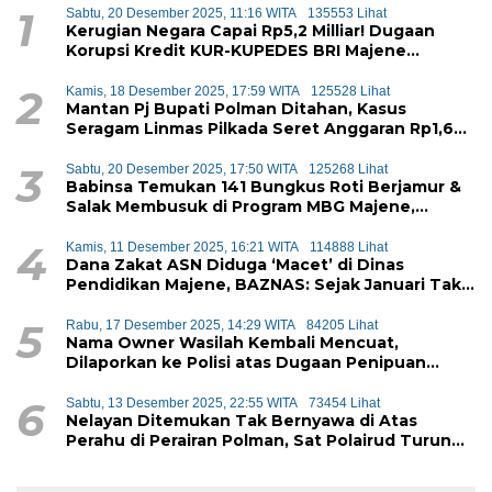
1
Sabtu, 20 Desember 2025, 11:16 WITA
135553 Lihat
Kerugian Negara Capai Rp5,2 Milliar! Dugaan
Korupsi Kredit KUR-KUPEDES BRI Majene
Terbongkar
2
Kamis, 18 Desember 2025, 17:59 WITA
125528 Lihat
Mantan Pj Bupati Polman Ditahan, Kasus
Seragam Linmas Pilkada Seret Anggaran Rp1,6
Miliar
3
Sabtu, 20 Desember 2025, 17:50 WITA
125268 Lihat
Babinsa Temukan 141 Bungkus Roti Berjamur &
Salak Membusuk di Program MBG Majene,
Diduga Akan Didistribusikan ke Siswa
4
Kamis, 11 Desember 2025, 16:21 WITA
114888 Lihat
Dana Zakat ASN Diduga ‘Macet’ di Dinas
Pendidikan Majene, BAZNAS: Sejak Januari Tak
Ada Setoran Masuk
5
Rabu, 17 Desember 2025, 14:29 WITA
84205 Lihat
Nama Owner Wasilah Kembali Mencuat,
Dilaporkan ke Polisi atas Dugaan Penipuan
iPhone
6
Sabtu, 13 Desember 2025, 22:55 WITA
73454 Lihat
Nelayan Ditemukan Tak Bernyawa di Atas
Perahu di Perairan Polman, Sat Polairud Turun
Tangan Evakuasi