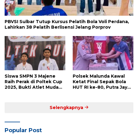
PBVSI Sulbar Tutup Kursus Pelatih Bola Voli Perdana,
Lahirkan 38 Pelatih Berlisensi Jelang Porprov
Siswa SMPN 3 Majene
Polsek Malunda Kawal
Raih Perak di Poltek Cup
Ketat Final Sepak Bola
2025, Bukti Atlet Muda
HUT RI ke-80, Putra Jaya
Mandar Siap Bersaing di
Kayuangin FC Juara
Level Nasional
Lewat Drama Adu Penalti
Selengkapnya
Popular Post