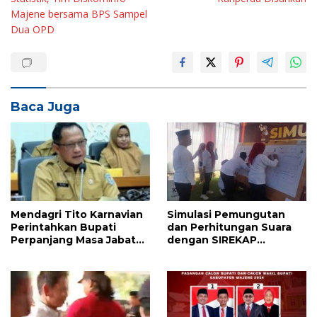
Majene bersama BPS Sampel
Dua OPD
Baca Juga
Mendagri Tito Karnavian
Simulasi Pemungutan
Perintahkan Bupati
dan Perhitungan Suara
Perpanjang Masa Jabatan
dengan SIREKAP
Kades Hingga 2 Tahun
Libatkan 72 Warga
Tinambung