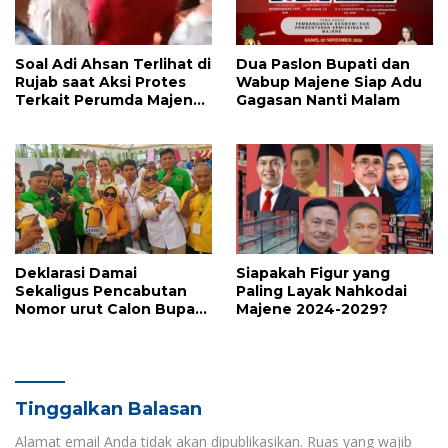
Soal Adi Ahsan Terlihat di
Dua Paslon Bupati dan
Rujab saat Aksi Protes
Wabup Majene Siap Adu
Terkait Perumda Majene,
Gagasan Nanti Malam
Ini Jawabannya
Deklarasi Damai
Siapakah Figur yang
Sekaligus Pencabutan
Paling Layak Nahkodai
Nomor urut Calon Bupati
Majene 2024-2029?
dan Wakil Bupati
Kabupaten Majene
Tinggalkan Balasan
Alamat email Anda tidak akan dipublikasikan.
Ruas yang wajib