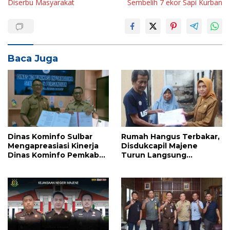
Diserbu Masyarakat
Sembelih 7 ekor Sapi Kurban
Baca Juga
Dinas Kominfo Sulbar
Rumah Hangus Terbakar,
Mengapreasiasi Kinerja
Disdukcapil Majene
Dinas Kominfo Pemkab
Turun Langsung
Majene
Lapangan Pulihkan
Dokumen Korban