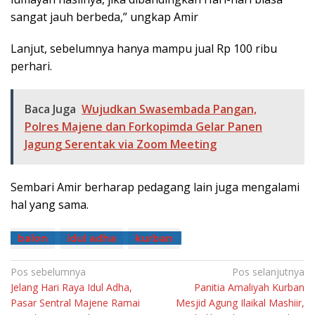
sangat jauh berbeda,” ungkap Amir
Lanjut, sebelumnya hanya mampu jual Rp 100 ribu
perhari.
Baca Juga
Wujudkan Swasembada Pangan,
Polres Majene dan Forkopimda Gelar Panen
Jagung Serentak via Zoom Meeting
Sembari Amir berharap pedagang lain juga mengalami
hal yang sama.
balon
idul adha
kurban
Navigasi
Pos sebelumnya
Pos selanjutnya
Jelang Hari Raya Idul Adha,
Panitia Amaliyah Kurban
pos
Pasar Sentral Majene Ramai
Mesjid Agung Ilaikal Mashiir,