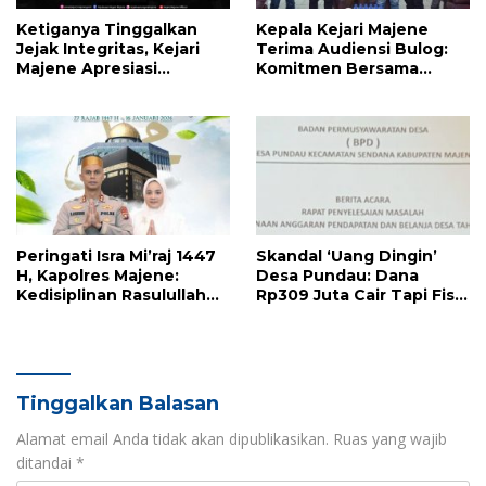
Ketiganya Tinggalkan
Kepala Kejari Majene
Jejak Integritas, Kejari
Terima Audiensi Bulog:
Majene Apresiasi
Komitmen Bersama
Pengabdian Tiga Kepala
Kawal Stabilitas Pangan
Seksi
di Daerah
Peringati Isra Mi’raj 1447
Skandal ‘Uang Dingin’
H, Kapolres Majene:
Desa Pundau: Dana
Kedisiplinan Rasulullah
Rp309 Juta Cair Tapi Fisik
Adalah Napas Pelayanan
Nol, Eks Pj Kades Diduga
Polri
Monopoli Anggaran
Tinggalkan Balasan
Alamat email Anda tidak akan dipublikasikan.
Ruas yang wajib
ditandai
*