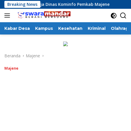
Langsung
si Kinerja Dinas Kominfo Pemkab Majene
Breaking News
13 Perusahaan
ke
konten
Kabar Desa
Kampus
Kesehatan
Kriminal
Olahraga
Beranda
Majene
Majene