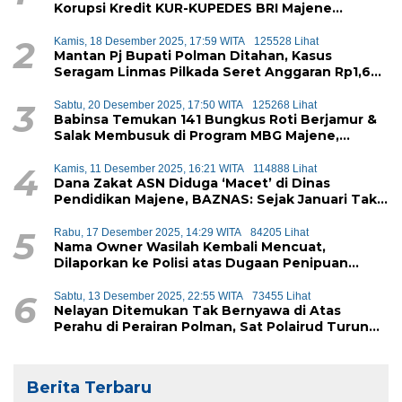
Korupsi Kredit KUR-KUPEDES BRI Majene
Terbongkar
2
Kamis, 18 Desember 2025, 17:59 WITA
125528 Lihat
Mantan Pj Bupati Polman Ditahan, Kasus
Seragam Linmas Pilkada Seret Anggaran Rp1,6
Miliar
3
Sabtu, 20 Desember 2025, 17:50 WITA
125268 Lihat
Babinsa Temukan 141 Bungkus Roti Berjamur &
Salak Membusuk di Program MBG Majene,
Diduga Akan Didistribusikan ke Siswa
4
Kamis, 11 Desember 2025, 16:21 WITA
114888 Lihat
Dana Zakat ASN Diduga ‘Macet’ di Dinas
Pendidikan Majene, BAZNAS: Sejak Januari Tak
Ada Setoran Masuk
5
Rabu, 17 Desember 2025, 14:29 WITA
84205 Lihat
Nama Owner Wasilah Kembali Mencuat,
Dilaporkan ke Polisi atas Dugaan Penipuan
iPhone
6
Sabtu, 13 Desember 2025, 22:55 WITA
73455 Lihat
Nelayan Ditemukan Tak Bernyawa di Atas
Perahu di Perairan Polman, Sat Polairud Turun
Tangan Evakuasi
Berita Terbaru