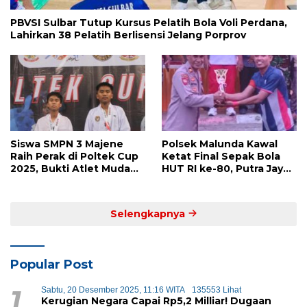
PBVSI Sulbar Tutup Kursus Pelatih Bola Voli Perdana,
Lahirkan 38 Pelatih Berlisensi Jelang Porprov
Siswa SMPN 3 Majene
Polsek Malunda Kawal
Raih Perak di Poltek Cup
Ketat Final Sepak Bola
2025, Bukti Atlet Muda
HUT RI ke-80, Putra Jaya
Mandar Siap Bersaing di
Kayuangin FC Juara
Level Nasional
Lewat Drama Adu Penalti
Selengkapnya
Popular Post
1
Sabtu, 20 Desember 2025, 11:16 WITA
135553 Lihat
Kerugian Negara Capai Rp5,2 Milliar! Dugaan