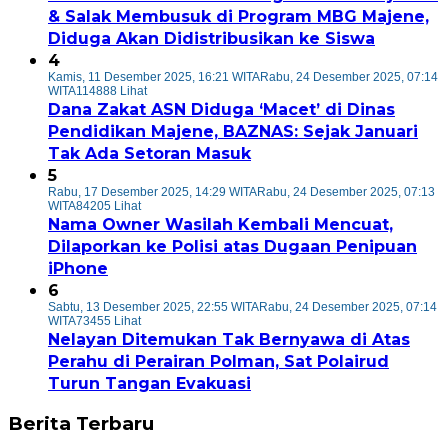
& Salak Membusuk di Program MBG Majene,
Diduga Akan Didistribusikan ke Siswa
4
Kamis, 11 Desember 2025, 16:21 WITA
Rabu, 24 Desember 2025, 07:14
WITA
114888 Lihat
Dana Zakat ASN Diduga ‘Macet’ di Dinas
Pendidikan Majene, BAZNAS: Sejak Januari
Tak Ada Setoran Masuk
5
Rabu, 17 Desember 2025, 14:29 WITA
Rabu, 24 Desember 2025, 07:13
WITA
84205 Lihat
Nama Owner Wasilah Kembali Mencuat,
Dilaporkan ke Polisi atas Dugaan Penipuan
iPhone
6
Sabtu, 13 Desember 2025, 22:55 WITA
Rabu, 24 Desember 2025, 07:14
WITA
73455 Lihat
Nelayan Ditemukan Tak Bernyawa di Atas
Perahu di Perairan Polman, Sat Polairud
Turun Tangan Evakuasi
Berita Terbaru