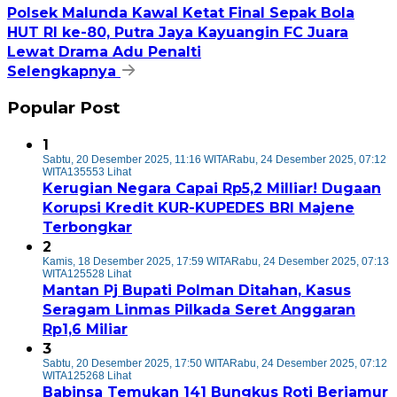
Polsek Malunda Kawal Ketat Final Sepak Bola
HUT RI ke-80, Putra Jaya Kayuangin FC Juara
Lewat Drama Adu Penalti
Selengkapnya
Popular Post
1
Sabtu, 20 Desember 2025, 11:16 WITA
Rabu, 24 Desember 2025, 07:12
WITA
135553 Lihat
Kerugian Negara Capai Rp5,2 Milliar! Dugaan
Korupsi Kredit KUR-KUPEDES BRI Majene
Terbongkar
2
Kamis, 18 Desember 2025, 17:59 WITA
Rabu, 24 Desember 2025, 07:13
WITA
125528 Lihat
Mantan Pj Bupati Polman Ditahan, Kasus
Seragam Linmas Pilkada Seret Anggaran
Rp1,6 Miliar
3
Sabtu, 20 Desember 2025, 17:50 WITA
Rabu, 24 Desember 2025, 07:12
WITA
125268 Lihat
Babinsa Temukan 141 Bungkus Roti Berjamur