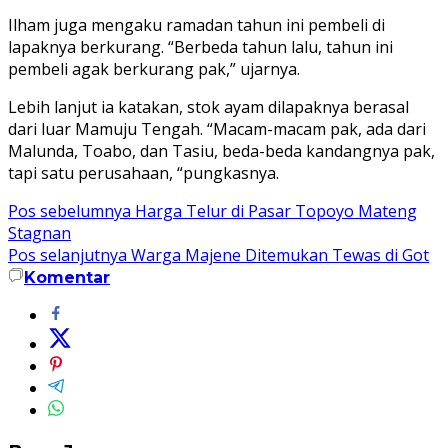
Ilham juga mengaku ramadan tahun ini pembeli di
lapaknya berkurang. “Berbeda tahun lalu, tahun ini
pembeli agak berkurang pak,” ujarnya.
Lebih lanjut ia katakan, stok ayam dilapaknya berasal
dari luar Mamuju Tengah. “Macam-macam pak, ada dari
Malunda, Toabo, dan Tasiu, beda-beda kandangnya pak,
tapi satu perusahaan, “pungkasnya.
Navigasi
Pos sebelumnya
Harga Telur di Pasar Topoyo Mateng
Stagnan
pos
Pos selanjutnya
Warga Majene Ditemukan Tewas di Got
Komentar