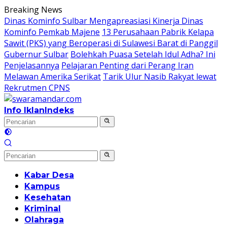
Langsung
Breaking News
ke
Dinas Kominfo Sulbar Mengapreasiasi Kinerja Dinas
konten
Kominfo Pemkab Majene
13 Perusahaan Pabrik Kelapa
Sawit (PKS) yang Beroperasi di Sulawesi Barat di Panggil
Gubernur Sulbar
Bolehkah Puasa Setelah Idul Adha? Ini
Penjelasannya
Pelajaran Penting dari Perang Iran
Melawan Amerika Serikat
Tarik Ulur Nasib Rakyat lewat
Rekrutmen CPNS
Info Iklan
Indeks
Kabar Desa
Kampus
Kesehatan
Kriminal
Olahraga