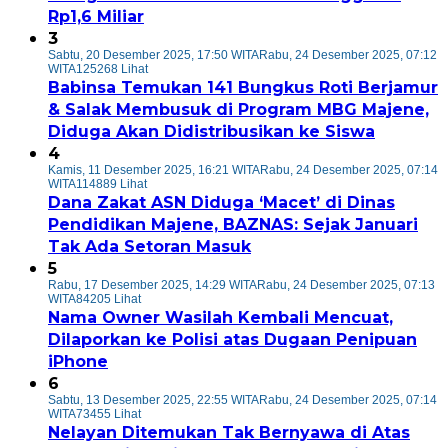
Rp1,6 Miliar
3
Sabtu, 20 Desember 2025, 17:50 WITA
Rabu, 24 Desember 2025, 07:12
WITA
125268 Lihat
Babinsa Temukan 141 Bungkus Roti Berjamur
& Salak Membusuk di Program MBG Majene,
Diduga Akan Didistribusikan ke Siswa
4
Kamis, 11 Desember 2025, 16:21 WITA
Rabu, 24 Desember 2025, 07:14
WITA
114889 Lihat
Dana Zakat ASN Diduga ‘Macet’ di Dinas
Pendidikan Majene, BAZNAS: Sejak Januari
Tak Ada Setoran Masuk
5
Rabu, 17 Desember 2025, 14:29 WITA
Rabu, 24 Desember 2025, 07:13
WITA
84205 Lihat
Nama Owner Wasilah Kembali Mencuat,
Dilaporkan ke Polisi atas Dugaan Penipuan
iPhone
6
Sabtu, 13 Desember 2025, 22:55 WITA
Rabu, 24 Desember 2025, 07:14
WITA
73455 Lihat
Nelayan Ditemukan Tak Bernyawa di Atas