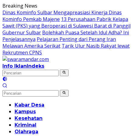
Langsung
Breaking News
ke
Dinas Kominfo Sulbar Mengapreasiasi Kinerja Dinas
konten
Kominfo Pemkab Majene
13 Perusahaan Pabrik Kelapa
Sawit (PKS) yang Beroperasi di Sulawesi Barat di Panggil
Gubernur Sulbar
Bolehkah Puasa Setelah Idul Adha? Ini
Penjelasannya
Pelajaran Penting dari Perang Iran
Melawan Amerika Serikat
Tarik Ulur Nasib Rakyat lewat
Rekrutmen CPNS
Info Iklan
Indeks
Kabar Desa
Kampus
Kesehatan
Kriminal
Olahraga