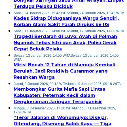
Bongkar Jaringan Sabu Antar wilayah, Empat
Terduga Pelaku Diciduk
Sabtu, 24 Januari 2026, 19:42 WITA
Sabtu, 24 Januari 2026, 19:42 WITA
Kades Sidrap Didugaaniaya Warga Sendiri,
Korban Alami Sakit Parah Dirujuk ke RS
Sabtu, 17 Januari 2026, 14:08 WITA
Sabtu, 17 Januari 2026, 14:08 WITA
Tragedi Berdarah di Luyo: Ayah di Polman
Ngamuk Tebas Istri dan Anak, Polisi Gerak
Cepat Bekuk Pelaku
Selasa, 13 Januari 2026, 14:55 WITA
Selasa, 13 Januari 2026, 14:55
WITA
Miris! Bocah 12 Tahun di Mamuju Kembali
Berulah, Jadi Residivis Curanmor yang
Resahkan Warga
Jumat, 9 Januari 2026, 09:18 WITA
Jumat, 9 Januari 2026, 09:18 WITA
Membongkar Gurita Mafia Sapi Lintas
Kabupaten: Peternak Kecil dalam
Cengkeraman Jaringan Terorganisir
Minggu, 7 Desember 2025, 17:20 WITA
Minggu, 7 Desember 2025,
17:20 WITA
“Teror Jalanan di Wonomulyo: Dikejar,
Ditendang, Diserang Balok Kayu — Tiga