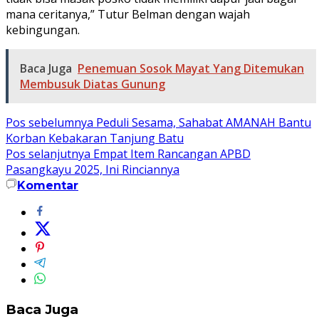
mana ceritanya,” Tutur Belman dengan wajah
kebingungan.
Baca Juga
Penemuan Sosok Mayat Yang Ditemukan
Membusuk Diatas Gunung
Navigasi
Pos sebelumnya
Peduli Sesama, Sahabat AMANAH Bantu
Korban Kebakaran Tanjung Batu
pos
Pos selanjutnya
Empat Item Rancangan APBD
Pasangkayu 2025, Ini Rinciannya
Komentar
Baca Juga