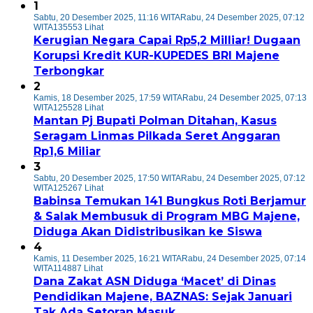
1
Sabtu, 20 Desember 2025, 11:16 WITA
Rabu, 24 Desember 2025, 07:12
WITA
135553 Lihat
Kerugian Negara Capai Rp5,2 Milliar! Dugaan
Korupsi Kredit KUR-KUPEDES BRI Majene
Terbongkar
2
Kamis, 18 Desember 2025, 17:59 WITA
Rabu, 24 Desember 2025, 07:13
WITA
125528 Lihat
Mantan Pj Bupati Polman Ditahan, Kasus
Seragam Linmas Pilkada Seret Anggaran
Rp1,6 Miliar
3
Sabtu, 20 Desember 2025, 17:50 WITA
Rabu, 24 Desember 2025, 07:12
WITA
125267 Lihat
Babinsa Temukan 141 Bungkus Roti Berjamur
& Salak Membusuk di Program MBG Majene,
Diduga Akan Didistribusikan ke Siswa
4
Kamis, 11 Desember 2025, 16:21 WITA
Rabu, 24 Desember 2025, 07:14
WITA
114887 Lihat
Dana Zakat ASN Diduga ‘Macet’ di Dinas
Pendidikan Majene, BAZNAS: Sejak Januari
Tak Ada Setoran Masuk