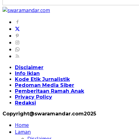
Disclaimer
Info Iklan
Kode Etik Jurnalistik
Pedoman Media Siber
Pemberitaan Ramah Anak
Privacy Policy
Redaksi
Copyright@swaramandar.com2025
Home
Laman
Disclaimer