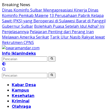
Langsung
Breaking News
ke
Dinas Kominfo Sulbar Mengapreasiasi Kinerja Dinas
konten
Kominfo Pemkab Majene
13 Perusahaan Pabrik Kelapa
Sawit (PKS) yang Beroperasi di Sulawesi Barat di Panggil
Gubernur Sulbar
Bolehkah Puasa Setelah Idul Adha? Ini
Penjelasannya
Pelajaran Penting dari Perang Iran
Melawan Amerika Serikat
Tarik Ulur Nasib Rakyat lewat
Rekrutmen CPNS
Info Iklan
Indeks
Kabar Desa
Kampus
Kesehatan
Kriminal
Olahraga