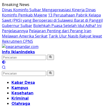
Langsung
Breaking News
ke
Dinas Kominfo Sulbar Mengapreasiasi Kinerja Dinas
konten
Kominfo Pemkab Majene
13 Perusahaan Pabrik Kelapa
Sawit (PKS) yang Beroperasi di Sulawesi Barat di Panggil
Gubernur Sulbar
Bolehkah Puasa Setelah Idul Adha? Ini
Penjelasannya
Pelajaran Penting dari Perang Iran
Melawan Amerika Serikat
Tarik Ulur Nasib Rakyat lewat
Rekrutmen CPNS
Info Iklan
Indeks
Kabar Desa
Kampus
Kesehatan
Kriminal
Olahraga