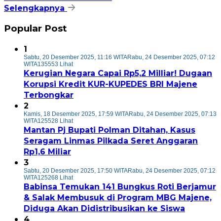
Selengkapnya
Popular Post
1
Sabtu, 20 Desember 2025, 11:16 WITA
Rabu, 24 Desember 2025, 07:12
WITA
135553 Lihat
Kerugian Negara Capai Rp5,2 Milliar! Dugaan
Korupsi Kredit KUR-KUPEDES BRI Majene
Terbongkar
2
Kamis, 18 Desember 2025, 17:59 WITA
Rabu, 24 Desember 2025, 07:13
WITA
125528 Lihat
Mantan Pj Bupati Polman Ditahan, Kasus
Seragam Linmas Pilkada Seret Anggaran
Rp1,6 Miliar
3
Sabtu, 20 Desember 2025, 17:50 WITA
Rabu, 24 Desember 2025, 07:12
WITA
125268 Lihat
Babinsa Temukan 141 Bungkus Roti Berjamur
& Salak Membusuk di Program MBG Majene,
Diduga Akan Didistribusikan ke Siswa
4