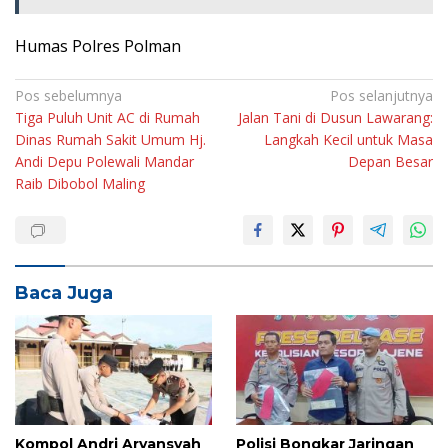
Humas Polres Polman
Navigasi
Pos sebelumnya
Pos selanjutnya
Tiga Puluh Unit AC di Rumah
Jalan Tani di Dusun Lawarang:
pos
Dinas Rumah Sakit Umum Hj.
Langkah Kecil untuk Masa
Andi Depu Polewali Mandar
Depan Besar
Raib Dibobol Maling
Baca Juga
Kompol Andri Aryansyah
Polisi Bongkar Jaringan