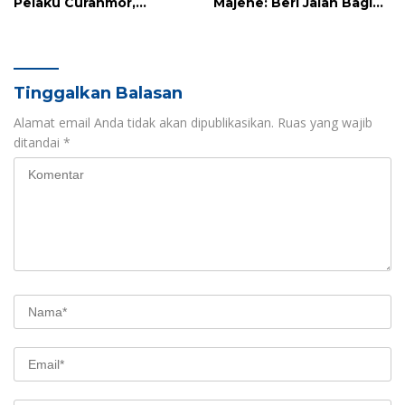
Pelaku Curanmor,
Majene: Beri Jalan Bagi
Terduga Ditemukan di
Pejalan Kaki Bukan
Polman
Sekadar Aturan, Tapi
Kemanusiaan
Tinggalkan Balasan
Alamat email Anda tidak akan dipublikasikan.
Ruas yang wajib
ditandai
*