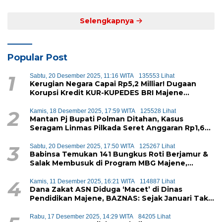
Level Nasional
Lewat Drama Adu Penalti
Selengkapnya
Popular Post
1
Sabtu, 20 Desember 2025, 11:16 WITA
135553 Lihat
Kerugian Negara Capai Rp5,2 Milliar! Dugaan
Korupsi Kredit KUR-KUPEDES BRI Majene
Terbongkar
2
Kamis, 18 Desember 2025, 17:59 WITA
125528 Lihat
Mantan Pj Bupati Polman Ditahan, Kasus
Seragam Linmas Pilkada Seret Anggaran Rp1,6
Miliar
3
Sabtu, 20 Desember 2025, 17:50 WITA
125267 Lihat
Babinsa Temukan 141 Bungkus Roti Berjamur &
Salak Membusuk di Program MBG Majene,
Diduga Akan Didistribusikan ke Siswa
4
Kamis, 11 Desember 2025, 16:21 WITA
114887 Lihat
Dana Zakat ASN Diduga ‘Macet’ di Dinas
Pendidikan Majene, BAZNAS: Sejak Januari Tak
Ada Setoran Masuk
Rabu, 17 Desember 2025, 14:29 WITA
84205 Lihat