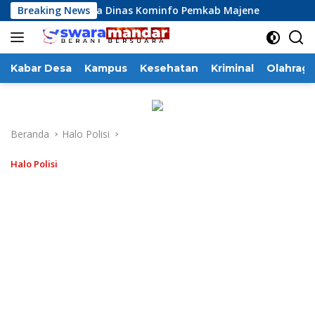
Langsung
i Kinerja Dinas Kominfo Pemkab Majene
Breaking News
13 Perusahaan 
ke
konten
Kabar Desa
Kampus
Kesehatan
Kriminal
Olahraga
Beranda
Halo Polisi
Halo Polisi