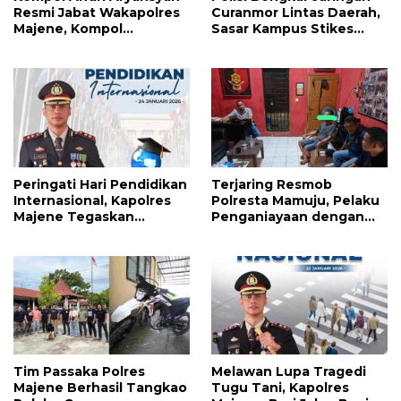
Resmi Jabat Wakapolres
Curanmor Lintas Daerah,
Majene, Kompol
Sasar Kampus Stikes
Agussalim Dipromosikan
Majene
ke Pasangkayu
Peringati Hari Pendidikan
Terjaring Resmob
Internasional, Kapolres
Polresta Mamuju, Pelaku
Majene Tegaskan
Penganiayaan dengan
Komitmen Polri Dukung
Badik Diumpan Polisi
Dunia Pendidikan
Tim Passaka Polres
Melawan Lupa Tragedi
Majene Berhasil Tangkao
Tugu Tani, Kapolres