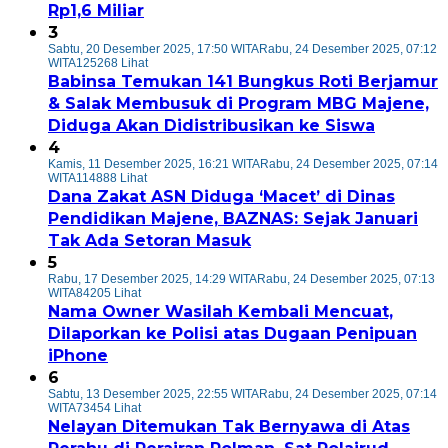
Rp1,6 Miliar
3
Sabtu, 20 Desember 2025, 17:50 WITA
Rabu, 24 Desember 2025, 07:12
WITA
125268 Lihat
Babinsa Temukan 141 Bungkus Roti Berjamur
& Salak Membusuk di Program MBG Majene,
Diduga Akan Didistribusikan ke Siswa
4
Kamis, 11 Desember 2025, 16:21 WITA
Rabu, 24 Desember 2025, 07:14
WITA
114888 Lihat
Dana Zakat ASN Diduga ‘Macet’ di Dinas
Pendidikan Majene, BAZNAS: Sejak Januari
Tak Ada Setoran Masuk
5
Rabu, 17 Desember 2025, 14:29 WITA
Rabu, 24 Desember 2025, 07:13
WITA
84205 Lihat
Nama Owner Wasilah Kembali Mencuat,
Dilaporkan ke Polisi atas Dugaan Penipuan
iPhone
6
Sabtu, 13 Desember 2025, 22:55 WITA
Rabu, 24 Desember 2025, 07:14
WITA
73454 Lihat
Nelayan Ditemukan Tak Bernyawa di Atas