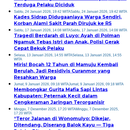
Terduga Pelaku Diciduk
Sabtu, 24 Januari 2026, 19:42 WITA
Sabtu, 24 Januari 2026, 19:42 WITA
Kades Sidrap Didugaaniaya Warga Sendiri,
Korban Alami Sakit Parah Dirujuk ke RS
Sabtu, 17 Januari 2026, 14:08 WITA
Sabtu, 17 Januari 2026, 14:08 WITA
Tragedi Berdarah di Luyo: Ayah di Polman
Ngamuk Tebas Istri dan Anak, Polisi Gerak
Cepat Bekuk Pelaku
Selasa, 13 Januari 2026, 14:55 WITA
Selasa, 13 Januari 2026, 14:55
WITA
Miris! Bocah 12 Tahun di Mamuju Kembali
Berulah, Jadi Residivis Curanmor yang
Resahkan Warga
Jumat, 9 Januari 2026, 09:18 WITA
Jumat, 9 Januari 2026, 09:18 WITA
Membongkar Gurita Mafia Sapi Lintas
Kabupaten: Peternak Kecil dalam
Cengkeraman Jaringan Terorganisir
Minggu, 7 Desember 2025, 17:20 WITA
Minggu, 7 Desember 2025,
17:20 WITA
“Teror Jalanan di Wonomulyo: Dikejar,
Ditendang, Diserang Balok Kayu — Tiga