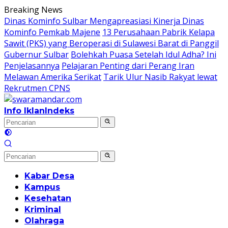
Langsung
Breaking News
ke
Dinas Kominfo Sulbar Mengapreasiasi Kinerja Dinas
konten
Kominfo Pemkab Majene
13 Perusahaan Pabrik Kelapa
Sawit (PKS) yang Beroperasi di Sulawesi Barat di Panggil
Gubernur Sulbar
Bolehkah Puasa Setelah Idul Adha? Ini
Penjelasannya
Pelajaran Penting dari Perang Iran
Melawan Amerika Serikat
Tarik Ulur Nasib Rakyat lewat
Rekrutmen CPNS
Info Iklan
Indeks
Kabar Desa
Kampus
Kesehatan
Kriminal
Olahraga