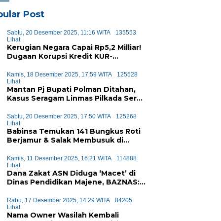
ular Post
Sabtu, 20 Desember 2025, 11:16 WITA
135553
Lihat
Kerugian Negara Capai Rp5,2 Milliar!
Dugaan Korupsi Kredit KUR-
KUPEDES BRI Majene Terbongkar
Kamis, 18 Desember 2025, 17:59 WITA
125528
Lihat
Mantan Pj Bupati Polman Ditahan,
Kasus Seragam Linmas Pilkada Seret
Anggaran Rp1,6 Miliar
Sabtu, 20 Desember 2025, 17:50 WITA
125268
Lihat
Babinsa Temukan 141 Bungkus Roti
Berjamur & Salak Membusuk di
Program MBG Majene, Diduga Akan
Didistribusikan ke Siswa
Kamis, 11 Desember 2025, 16:21 WITA
114888
Lihat
Dana Zakat ASN Diduga ‘Macet’ di
Dinas Pendidikan Majene, BAZNAS:
Sejak Januari Tak Ada Setoran
Masuk
Rabu, 17 Desember 2025, 14:29 WITA
84205
Lihat
Nama Owner Wasilah Kembali