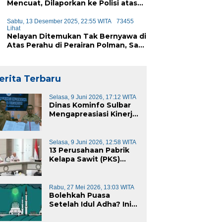
Mencuat, Dilaporkan ke Polisi atas
Dugaan Penipuan iPhone
Sabtu, 13 Desember 2025, 22:55 WITA
73455
Lihat
Nelayan Ditemukan Tak Bernyawa di
Atas Perahu di Perairan Polman, Sat
Polairud Turun Tangan Evakuasi
erita Terbaru
Selasa, 9 Juni 2026, 17:12 WITA
Dinas Kominfo Sulbar
Mengapreasiasi Kinerja
Dinas Kominfo Pemkab
Majene
Selasa, 9 Juni 2026, 12:58 WITA
13 Perusahaan Pabrik
Kelapa Sawit (PKS)
yang Beroperasi di
Sulawesi Barat di
Panggil Gubernur
Rabu, 27 Mei 2026, 13:03 WITA
Sulbar
Bolehkah Puasa
Setelah Idul Adha? Ini
Penjelasannya