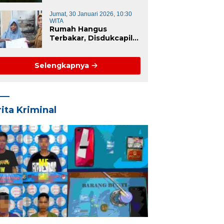
Restoratif Desa dan
Kecamatan di Era KUHP
Jumat, 30 Januari 2026, 10:30
Baru
WITA
Rumah Hangus
Terbakar, Disdukcapil
Majene Turun
Langsung Lapangan
Pulihkan Dokumen
Selengkapnya
Korban
ita Kriminal