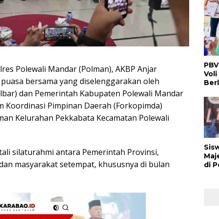
PBV
s Polewali Mandar (Polman), AKBP Anjar
Voli
a puasa bersama yang diselenggarakan oleh
Ber
ulbar) dan Pemerintah Kabupaten Polewali Mandar
m Koordinasi Pimpinan Daerah (Forkopimda)
lman Kelurahan Pekkabata Kecamatan Polewali
Sis
ali silaturahmi antara Pemerintah Provinsi,
Maj
dan masyarakat setempat, khususnya di bulan
di 
Buk
Man
Ber
Nas