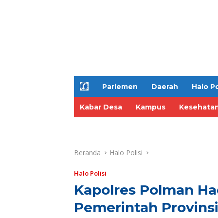
H
Parlemen
Daerah
Halo Po
o
m
Kabar Desa
Kampus
Kesehata
e
Beranda
Halo Polisi
Halo Polisi
Kapolres Polman Ha
Pemerintah Provins