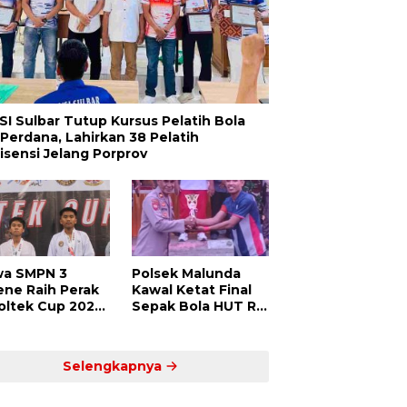
SI Sulbar Tutup Kursus Pelatih Bola
 Perdana, Lahirkan 38 Pelatih
lisensi Jelang Porprov
wa SMPN 3
Polsek Malunda
ene Raih Perak
Kawal Ketat Final
Poltek Cup 2025,
Sepak Bola HUT RI
ti Atlet Muda
ke-80, Putra Jaya
dar Siap
Kayuangin FC Juara
saing di Level
Lewat Drama Adu
Selengkapnya
ional
Penalti