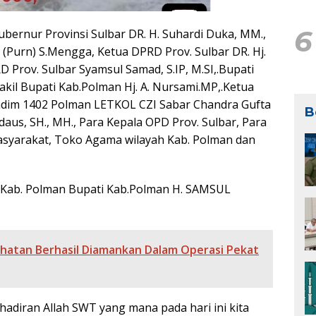
6
ubernur Provinsi Sulbar DR. H. Suhardi Duka, MM.,
 (Purn) S.Mengga, Ketua DPRD Prov. Sulbar DR. Hj.
D Prov. Sulbar Syamsul Samad, S.IP, M.SI,.Bupati
kil Bupati Kab.Polman Hj. A. Nursami.MP,.Ketua
andim 1402 Polman LETKOL CZI Sabar Chandra Gufta
B
rdaus, SH., MH., Para Kepala OPD Prov. Sulbar, Para
asyarakat, Toko Agama wilayah Kab. Polman dan
Kab. Polman Bupati Kab.Polman H. SAMSUL
hatan Berhasil Diamankan Dalam Operasi Pekat
ehadiran Allah SWT yang mana pada hari ini kita