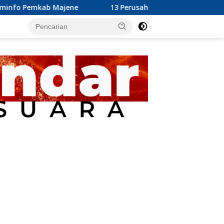
jene
13 Perusahaan Pabrik Kelapa Sawit (PKS) yang Berop