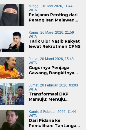
Minggu, 10 Mei 2026, 11:44
WITA
Pelajaran Penting dari
Perang Iran Melawan
Amerika Serikat
Kamis, 26 Maret 2026, 21:59
WITA
Tarik Ulur Nasib Rakyat
lewat Rekrutmen CPNS
Jumat, 20 Maret 2026, 15:48
WITA
Gugurnya Penjaga
Gawang, Bangkitnya
Penjaga Baru
Jumat, 20 Februari 2026, 03:03
WITA
Transformasi DKP
Mamuju: Menuju
Instansi Responsif dan
Berkelanjutan untuk
Kamis, 5 Februari 2026, 11:44
Mewujudkan “Mamuju
WITA
Keren”
Dari Pidana ke
Pemulihan: Tantangan