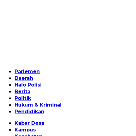
Home
Parlemen
Daerah
Halo Polisi
Berita
Politik
Hukum & Kriminal
Pendidikan
Kabar Desa
Kampus