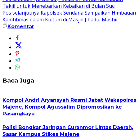
Takjil untuk Menebarkan Kebaikan di Bulan Suci
pos
Pos selanjutnya
Kapolsek Sendana Sampaikan Himbauan
Kamtibmas dalam Kultum di Masjid Jihadul Mashir
Komentar
Baca Juga
Kompol Andri Aryansyah Resmi Jabat Wakapolres
Majene, Kompol Agussalim Dipromosikan ke
Pasangkayu
Polisi Bongkar Jaringan Curanmor Lintas Daerah,
Sasar Kampus Stikes Majene