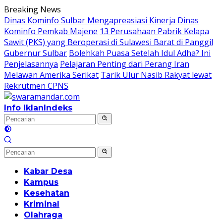
Langsung
Breaking News
ke
Dinas Kominfo Sulbar Mengapreasiasi Kinerja Dinas
konten
Kominfo Pemkab Majene
13 Perusahaan Pabrik Kelapa
Sawit (PKS) yang Beroperasi di Sulawesi Barat di Panggil
Gubernur Sulbar
Bolehkah Puasa Setelah Idul Adha? Ini
Penjelasannya
Pelajaran Penting dari Perang Iran
Melawan Amerika Serikat
Tarik Ulur Nasib Rakyat lewat
Rekrutmen CPNS
Info Iklan
Indeks
Kabar Desa
Kampus
Kesehatan
Kriminal
Olahraga