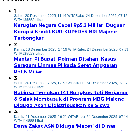
1
Sabtu, 20 Desember 2025, 11:16 WITA
Rabu, 24 Desember 2025, 07:12
WITA
135553 Lihat
Kerugian Negara Capai Rp5,2 Milliar! Dugaan
Korupsi Kredit KUR-KUPEDES BRI Majene
Terbongkar
2
Kamis, 18 Desember 2025, 17:59 WITA
Rabu, 24 Desember 2025, 07:13
WITA
125528 Lihat
Mantan Pj Bupati Polman Ditahan, Kasus
Seragam Linmas Pilkada Seret Anggaran
Rp1,6 Miliar
3
Sabtu, 20 Desember 2025, 17:50 WITA
Rabu, 24 Desember 2025, 07:12
WITA
125268 Lihat
Babinsa Temukan 141 Bungkus Roti Berjamur
& Salak Membusuk di Program MBG Majene,
Diduga Akan Didistribusikan ke Siswa
4
Kamis, 11 Desember 2025, 16:21 WITA
Rabu, 24 Desember 2025, 07:14
WITA
114888 Lihat
Dana Zakat ASN Diduga ‘Macet’ di Dinas