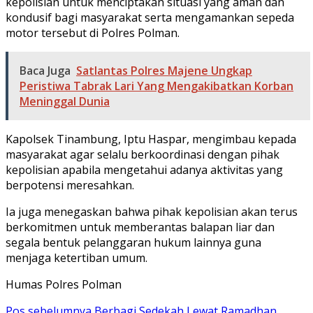
kepolisian untuk menciptakan situasi yang aman dan
kondusif bagi masyarakat serta mengamankan sepeda
motor tersebut di Polres Polman.
Baca Juga
Satlantas Polres Majene Ungkap
Peristiwa Tabrak Lari Yang Mengakibatkan Korban
Meninggal Dunia
Kapolsek Tinambung, Iptu Haspar, mengimbau kepada
masyarakat agar selalu berkoordinasi dengan pihak
kepolisian apabila mengetahui adanya aktivitas yang
berpotensi meresahkan.
Ia juga menegaskan bahwa pihak kepolisian akan terus
berkomitmen untuk memberantas balapan liar dan
segala bentuk pelanggaran hukum lainnya guna
menjaga ketertiban umum.
Humas Polres Polman
Navigasi
Pos sebelumnya
Berbagi Sedekah Lewat Ramadhan