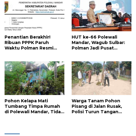
Penantian Berakhir!
HUT ke-66 Polewali
Ribuan PPPK Paruh
Mandar, Wagub Sulbar:
Waktu Polman Resmi
Polman Jadi Pusat
Terima SK Bupati Kamis
Pertumbuhan dan
Ini
Gerbang Kemajuan
Sulbar
Pohon Kelapa Mati
Warga Tanam Pohon
Tumbang Timpa Rumah
Pisang di Jalan Rusak,
di Polewali Mandar, Tidak
Polisi Turun Tangan
Ada Korban Jiwa
Redam Aksi Protes di
Polman