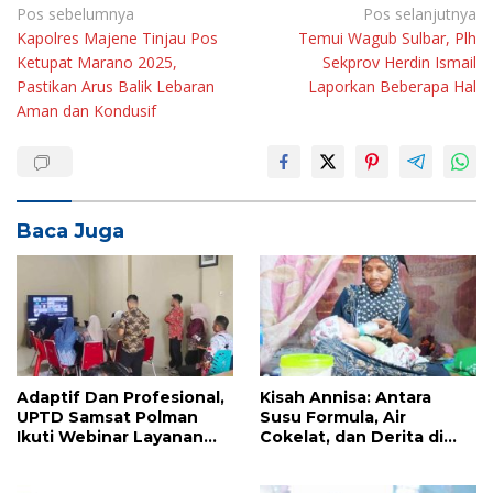
Navigasi
Pos sebelumnya
Pos selanjutnya
Kapolres Majene Tinjau Pos
Temui Wagub Sulbar, Plh
pos
Ketupat Marano 2025,
Sekprov Herdin Ismail
Pastikan Arus Balik Lebaran
Laporkan Beberapa Hal
Aman dan Kondusif
Baca Juga
Adaptif Dan Profesional,
Kisah Annisa: Antara
UPTD Samsat Polman
Susu Formula, Air
Ikuti Webinar Layanan
Cokelat, dan Derita di
Kepegawaian BKPSDM
Balik Kemiskinan Polewali
Sulbar
Mandar