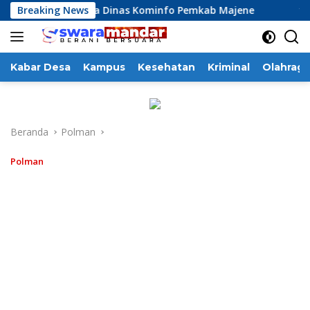
Langsung
i Kinerja Dinas Kominfo Pemkab Majene
Breaking News
13 Perusahaan 
ke
konten
Kabar Desa
Kampus
Kesehatan
Kriminal
Olahraga
Beranda
Polman
Polman