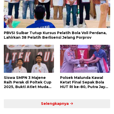
PBVSI Sulbar Tutup Kursus Pelatih Bola Voli Perdana,
Lahirkan 38 Pelatih Berlisensi Jelang Porprov
Siswa SMPN 3 Majene
Polsek Malunda Kawal
Raih Perak di Poltek Cup
Ketat Final Sepak Bola
2025, Bukti Atlet Muda
HUT RI ke-80, Putra Jaya
Mandar Siap Bersaing di
Kayuangin FC Juara
Level Nasional
Lewat Drama Adu Penalti
Selengkapnya