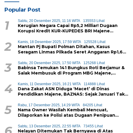
Popular Post
1
Sabtu, 20 Desember 2025, 11:16 WITA
135553 Lihat
Kerugian Negara Capai Rp5,2 Milliar! Dugaan
Korupsi Kredit KUR-KUPEDES BRI Majene
Terbongkar
2
Kamis, 18 Desember 2025, 17:59 WITA
125528 Lihat
Mantan Pj Bupati Polman Ditahan, Kasus
Seragam Linmas Pilkada Seret Anggaran Rp1,6
Miliar
3
Sabtu, 20 Desember 2025, 17:50 WITA
125268 Lihat
Babinsa Temukan 141 Bungkus Roti Berjamur &
Salak Membusuk di Program MBG Majene,
Diduga Akan Didistribusikan ke Siswa
4
Kamis, 11 Desember 2025, 16:21 WITA
114888 Lihat
Dana Zakat ASN Diduga ‘Macet’ di Dinas
Pendidikan Majene, BAZNAS: Sejak Januari Tak
Ada Setoran Masuk
5
Rabu, 17 Desember 2025, 14:29 WITA
84205 Lihat
Nama Owner Wasilah Kembali Mencuat,
Dilaporkan ke Polisi atas Dugaan Penipuan
iPhone
6
Sabtu, 13 Desember 2025, 22:55 WITA
73455 Lihat
Nelayan Ditemukan Tak Bernyawa di Atas