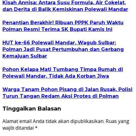
Kisah Annisa: Antara Susu Formula, Air Cokelat,
dan Derita di Balik Kemiskinan Polewali Mandar
Penantian Berakhir! Ribuan PPPK Paruh Waktu
Polman Resmi Terima SK Bupati Kamis Ini
HUT ke-66 Polewali Mandar, Wagub Sulbar:
Polman Jadi Pusat Pertumbuhan dan Gerbang
Kemajuan Sulbar
Pohon Kelapa Mati Tumbang Timpa Rumah di
Polewali Mandar, Tidak Ada Korban Jiwa
Warga Tanam Pohon Pisang di Jalan Rusak, Polisi
Turun Tangan Redam Aksi Protes di Polman
Tinggalkan Balasan
Alamat email Anda tidak akan dipublikasikan.
Ruas yang
wajib ditandai
*