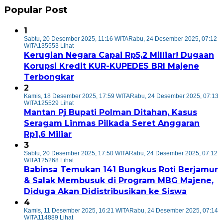
Popular Post
1
Sabtu, 20 Desember 2025, 11:16 WITA
Rabu, 24 Desember 2025, 07:12
WITA
135553 Lihat
Kerugian Negara Capai Rp5,2 Milliar! Dugaan
Korupsi Kredit KUR-KUPEDES BRI Majene
Terbongkar
2
Kamis, 18 Desember 2025, 17:59 WITA
Rabu, 24 Desember 2025, 07:13
WITA
125529 Lihat
Mantan Pj Bupati Polman Ditahan, Kasus
Seragam Linmas Pilkada Seret Anggaran
Rp1,6 Miliar
3
Sabtu, 20 Desember 2025, 17:50 WITA
Rabu, 24 Desember 2025, 07:12
WITA
125268 Lihat
Babinsa Temukan 141 Bungkus Roti Berjamur
& Salak Membusuk di Program MBG Majene,
Diduga Akan Didistribusikan ke Siswa
4
Kamis, 11 Desember 2025, 16:21 WITA
Rabu, 24 Desember 2025, 07:14
WITA
114889 Lihat