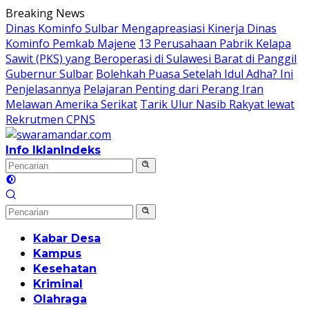
Langsung
Breaking News
ke
Dinas Kominfo Sulbar Mengapreasiasi Kinerja Dinas
konten
Kominfo Pemkab Majene
13 Perusahaan Pabrik Kelapa
Sawit (PKS) yang Beroperasi di Sulawesi Barat di Panggil
Gubernur Sulbar
Bolehkah Puasa Setelah Idul Adha? Ini
Penjelasannya
Pelajaran Penting dari Perang Iran
Melawan Amerika Serikat
Tarik Ulur Nasib Rakyat lewat
Rekrutmen CPNS
Info Iklan
Indeks
Kabar Desa
Kampus
Kesehatan
Kriminal
Olahraga