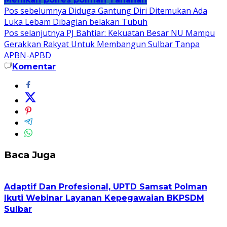
Navigasi
Pos sebelumnya
Diduga Gantung Diri Ditemukan Ada
Luka Lebam Dibagian belakan Tubuh
pos
Pos selanjutnya
PJ Bahtiar: Kekuatan Besar NU Mampu
Gerakkan Rakyat Untuk Membangun Sulbar Tanpa
APBN-APBD
Komentar
Baca Juga
Adaptif Dan Profesional, UPTD Samsat Polman
Ikuti Webinar Layanan Kepegawaian BKPSDM
Sulbar