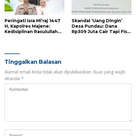
Peringati Isra Mi’raj 1447
Skandal ‘Uang Dingin’
H, Kapolres Majene:
Desa Pundau: Dana
Kedisiplinan Rasulullah
Rp309 Juta Cair Tapi Fisik
Adalah Napas Pelayanan
Nol, Eks Pj Kades Diduga
Polri
Monopoli Anggaran
Tinggalkan Balasan
Alamat email Anda tidak akan dipublikasikan.
Ruas yang wajib
ditandai
*