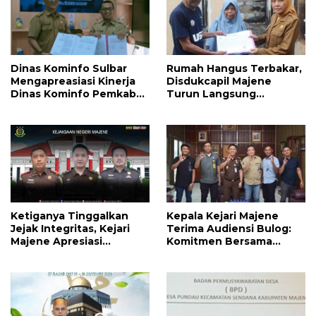
Dinas Kominfo Sulbar
Rumah Hangus Terbakar,
Mengapreasiasi Kinerja
Disdukcapil Majene
Dinas Kominfo Pemkab
Turun Langsung
Majene
Lapangan Pulihkan
Dokumen Korban
Ketiganya Tinggalkan
Kepala Kejari Majene
Jejak Integritas, Kejari
Terima Audiensi Bulog:
Majene Apresiasi
Komitmen Bersama
Pengabdian Tiga Kepala
Kawal Stabilitas Pangan
Seksi
di Daerah