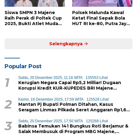
Siswa SMPN 3 Majene
Polsek Malunda Kawal
Raih Perak di Poltek Cup
Ketat Final Sepak Bola
2025, Bukti Atlet Muda
HUT RI ke-80, Putra Jaya
Mandar Siap Bersaing di
Kayuangin FC Juara
Level Nasional
Lewat Drama Adu Penalti
Selengkapnya
Popular Post
1
Sabtu, 20 Desember 2025, 11:16 WITA
135553 Lihat
Kerugian Negara Capai Rp5,2 Milliar! Dugaan
Korupsi Kredit KUR-KUPEDES BRI Majene
Terbongkar
2
Kamis, 18 Desember 2025, 17:59 WITA
125528 Lihat
Mantan Pj Bupati Polman Ditahan, Kasus
Seragam Linmas Pilkada Seret Anggaran Rp1,6
Miliar
3
Sabtu, 20 Desember 2025, 17:50 WITA
125268 Lihat
Babinsa Temukan 141 Bungkus Roti Berjamur &
Salak Membusuk di Program MBG Majene,