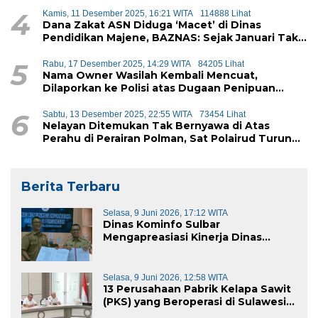
Diduga Akan Didistribusikan ke Siswa
4
Kamis, 11 Desember 2025, 16:21 WITA
114888 Lihat
Dana Zakat ASN Diduga ‘Macet’ di Dinas
Pendidikan Majene, BAZNAS: Sejak Januari Tak
Ada Setoran Masuk
5
Rabu, 17 Desember 2025, 14:29 WITA
84205 Lihat
Nama Owner Wasilah Kembali Mencuat,
Dilaporkan ke Polisi atas Dugaan Penipuan
iPhone
6
Sabtu, 13 Desember 2025, 22:55 WITA
73454 Lihat
Nelayan Ditemukan Tak Bernyawa di Atas
Perahu di Perairan Polman, Sat Polairud Turun
Tangan Evakuasi
Berita Terbaru
Selasa, 9 Juni 2026, 17:12 WITA
Dinas Kominfo Sulbar
Mengapreasiasi Kinerja Dinas
Kominfo Pemkab Majene
Selasa, 9 Juni 2026, 12:58 WITA
13 Perusahaan Pabrik Kelapa Sawit
(PKS) yang Beroperasi di Sulawesi
Barat di Panggil Gubernur Sulbar