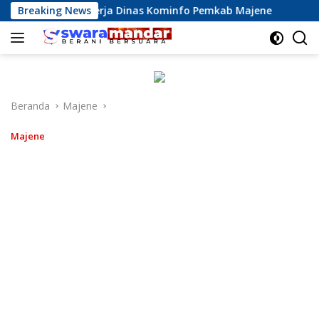
Langsung
asi Kinerja Dinas Kominfo Pemkab Majene
Breaking News
13 Perusahaa
ke
konten
Beranda
Majene
Majene