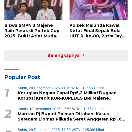
Siswa SMPN 3 Majene
Polsek Malunda Kawal
Raih Perak di Poltek Cup
Ketat Final Sepak Bola
2025, Bukti Atlet Muda
HUT RI ke-80, Putra Jaya
Mandar Siap Bersaing di
Kayuangin FC Juara
Level Nasional
Lewat Drama Adu Penalti
Selengkapnya
Popular Post
1
Sabtu, 20 Desember 2025, 11:16 WITA
135553 Lihat
Kerugian Negara Capai Rp5,2 Milliar! Dugaan
Korupsi Kredit KUR-KUPEDES BRI Majene
Terbongkar
2
Kamis, 18 Desember 2025, 17:59 WITA
125529 Lihat
Mantan Pj Bupati Polman Ditahan, Kasus
Seragam Linmas Pilkada Seret Anggaran Rp1,6
Miliar
Sabtu, 20 Desember 2025, 17:50 WITA
125268 Lihat