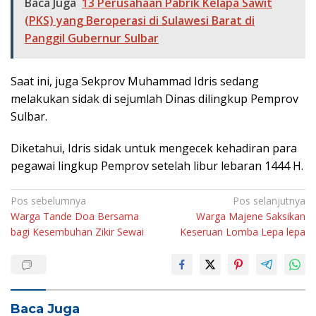
Baca Juga
13 Perusahaan Pabrik Kelapa Sawit
(PKS) yang Beroperasi di Sulawesi Barat di
Panggil Gubernur Sulbar
Saat ini, juga Sekprov Muhammad Idris sedang
melakukan sidak di sejumlah Dinas dilingkup Pemprov
Sulbar.
Diketahui, Idris sidak untuk mengecek kehadiran para
pegawai lingkup Pemprov setelah libur lebaran 1444 H.
Navigasi
Pos sebelumnya
Pos selanjutnya
Warga Tande Doa Bersama
Warga Majene Saksikan
pos
bagi Kesembuhan Zikir Sewai
Keseruan Lomba Lepa lepa
Baca Juga