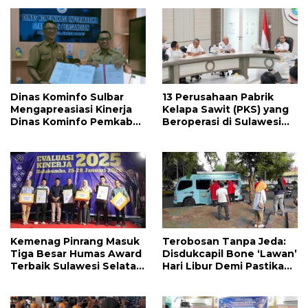
Dinas Kominfo Sulbar
13 Perusahaan Pabrik
Mengapreasiasi Kinerja
Kelapa Sawit (PKS) yang
Dinas Kominfo Pemkab
Beroperasi di Sulawesi
Majene
Barat di Panggil Gubernur
Sulbar
Kemenag Pinrang Masuk
Terobosan Tanpa Jeda:
Tiga Besar Humas Award
Disdukcapil Bone ‘Lawan’
Terbaik Sulawesi Selatan
Hari Libur Demi Pastikan
2025
Hak Administrasi Warga