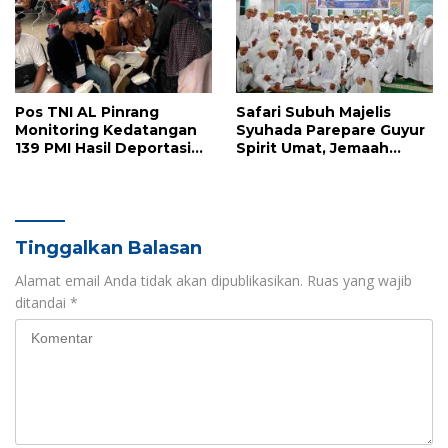
Pos TNI AL Pinrang
Safari Subuh Majelis
Monitoring Kedatangan
Syuhada Parepare Guyur
139 PMI Hasil Deportasi
Spirit Umat, Jemaah
Dari Malaysia
Tumpah Ruah di Masjid Al
Barkah
Tinggalkan Balasan
Alamat email Anda tidak akan dipublikasikan.
Ruas yang wajib
ditandai
*