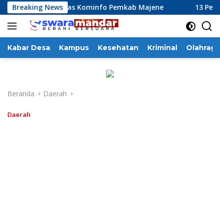
Langsung
inerja Dinas Kominfo Pemkab Majene
Breaking News
13 Perusahaan Pabr
ke
konten
Kabar Desa
Kampus
Kesehatan
Kriminal
Olahraga
Beranda
Daerah
Daerah