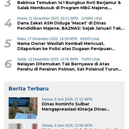
3
Babinsa Temukan 141 Bungkus Roti Berjamur &
Salak Membusuk di Program MBG Majene,
Diduga Akan Didistribusikan ke Siswa
4
Kamis, 11 Desember 2025, 16:21 WITA
114889 Lihat
Dana Zakat ASN Diduga ‘Macet’ di Dinas
Pendidikan Majene, BAZNAS: Sejak Januari Tak
Ada Setoran Masuk
5
Rabu, 17 Desember 2025, 14:29 WITA
84205 Lihat
Nama Owner Wasilah Kembali Mencuat,
Dilaporkan ke Polisi atas Dugaan Penipuan
iPhone
6
Sabtu, 13 Desember 2025, 22:55 WITA
73455 Lihat
Nelayan Ditemukan Tak Bernyawa di Atas
Perahu di Perairan Polman, Sat Polairud Turun
Tangan Evakuasi
Berita Terbaru
Selasa, 9 Juni 2026, 17:12 WITA
Dinas Kominfo Sulbar
Mengapreasiasi Kinerja Dinas
Kominfo Pemkab Majene
Selasa, 9 Juni 2026, 12:58 WITA